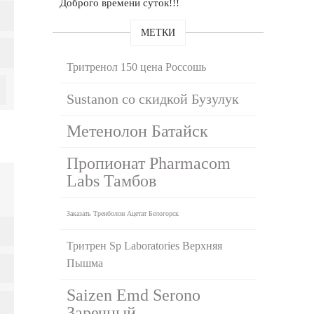
Доброго времени суток!!!
МЕТКИ
Тритренол 150 цена Россошь
Sustanon со скидкой Бузулук
Метенолон Батайск
Пропионат Pharmacom
Labs Тамбов
Заказать Тренболон Ацетат Белогорск
Тритрен Sp Laboratories Верхняя
Пышма
Saizen Emd Serono
Заречный