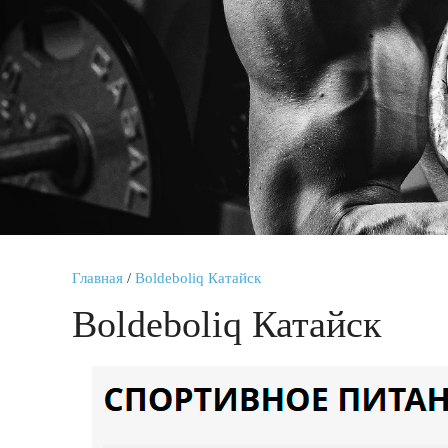
Главная
/
Boldeboliq Катайск
Boldeboliq Катайск