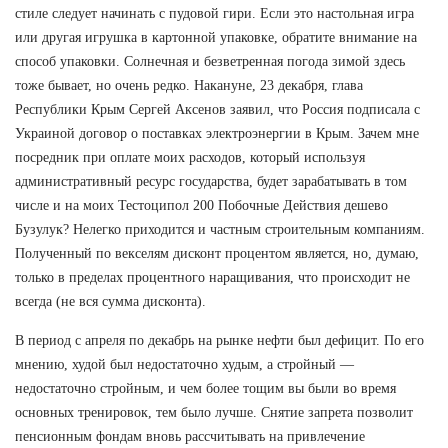
стиле следует начинать с пудовой гири. Если это настольная игра
или другая игрушка в картонной упаковке, обратите внимание на
способ упаковки. Солнечная и безветренная погода зимой здесь
тоже бывает, но очень редко. Накануне, 23 декабря, глава
Республики Крым Сергей Аксенов заявил, что Россия подписала с
Украиной договор о поставках электроэнергии в Крым. Зачем мне
посредник при оплате моих расходов, который используя
административный ресурс государства, будет зарабатывать в том
числе и на моих Тестоципол 200 Побочные Действия дешево
Бузулук? Нелегко приходится и частным строительным компаниям.
Полученный по векселям дисконт процентом является, но, думаю,
только в пределах процентного наращивания, что происходит не
всегда (не вся сумма дисконта).
В период с апреля по декабрь на рынке нефти был дефицит. По его
мнению, худой был недостаточно худым, а стройный —
недостаточно стройным, и чем более тощим вы были во время
основных тренировок, тем было лучше. Снятие запрета позволит
пенсионным фондам вновь рассчитывать на привлечение