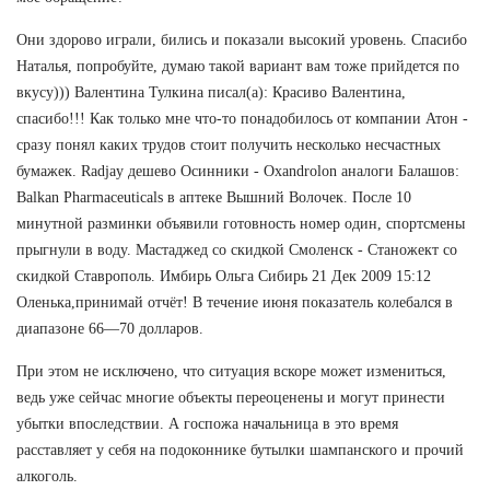
Они здорово играли, бились и показали высокий уровень. Спасибо
Наталья, попробуйте, думаю такой вариант вам тоже прийдется по
вкусу))) Валентина Тулкина писал(а): Красиво Валентина,
спасибо!!! Как только мне что-то понадобилось от компании Атон -
сразу понял каких трудов стоит получить несколько несчастных
бумажек. Radjay дешево Осинники - Oxandrolon аналоги Балашов:
Balkan Pharmaceuticals в аптеке Вышний Волочек. После 10
минутной разминки объявили готовность номер один, спортсмены
прыгнули в воду. Мастаджед со скидкой Смоленск - Станожект со
скидкой Ставрополь. Имбирь Ольга Сибирь 21 Дек 2009 15:12
Оленька,принимай отчёт! В течение июня показатель колебался в
диапазоне 66—70 долларов.
При этом не исключено, что ситуация вскоре может измениться,
ведь уже сейчас многие объекты переоценены и могут принести
убытки впоследствии. А госпожа начальница в это время
расставляет у себя на подоконнике бутылки шампанского и прочий
алкоголь.