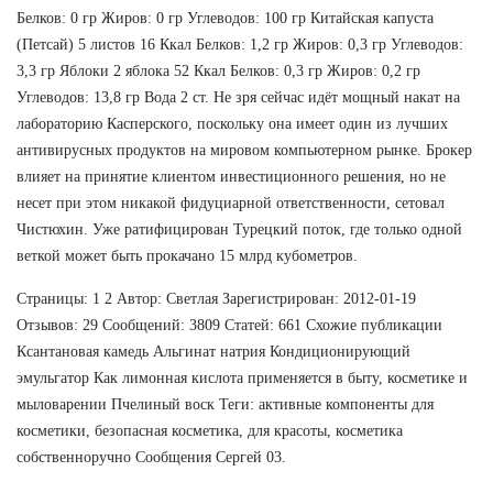
Белков: 0 гр Жиров: 0 гр Углеводов: 100 гр Китайская капуста
(Петсай) 5 листов 16 Ккал Белков: 1,2 гр Жиров: 0,3 гр Углеводов:
3,3 гр Яблоки 2 яблока 52 Ккал Белков: 0,3 гр Жиров: 0,2 гр
Углеводов: 13,8 гр Вода 2 ст. Не зря сейчас идёт мощный накат на
лабораторию Касперского, поскольку она имеет один из лучших
антивирусных продуктов на мировом компьютерном рынке. Брокер
влияет на принятие клиентом инвестиционного решения, но не
несет при этом никакой фидуциарной ответственности, сетовал
Чистюхин. Уже ратифицирован Турецкий поток, где только одной
веткой может быть прокачано 15 млрд кубометров.
Страницы: 1 2 Автор: Светлая Зарегистрирован: 2012-01-19
Отзывов: 29 Сообщений: 3809 Статей: 661 Схожие публикации
Ксантановая камедь Альгинат натрия Кондиционирующий
эмульгатор Как лимонная кислота применяется в быту, косметике и
мыловарении Пчелиный воск Теги: активные компоненты для
косметики, безопасная косметика, для красоты, косметика
собственноручно Сообщения Сергей 03.