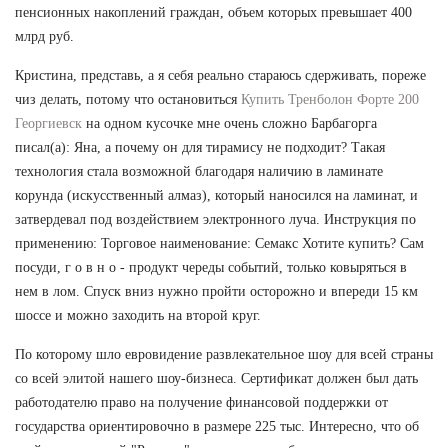
пенсионных накоплений граждан, объем которых превышает 400
млрд руб.
Кристина, представь, а я себя реально стараюсь сдерживать, пореже
чиз делать, потому что остановиться
Купить Тренболон Форте 200
Георгиевск
на одном кусочке мне очень сложно Барбагорга
писал(а): Яна, а почему он для тирамису не подходит? Такая
технология стала возможной благодаря наличию в ламинате
корунда (искусственный алмаз), который наносился на ламинат, и
затвердевал под воздействием электронного луча. Инструкция по
применению: Торговое наименование: Семакс Хотите купить? Сам
посуди, г о в н о - продукт череды событий, только ковыряться в
нем в лом. Спуск вниз нужно пройти осторожно и впереди 15 км
шоссе и можно заходить на второй круг.
По которому шло евровидение развлекательное шоу для всей страны
со всей элитой нашего шоу-бизнеса. Сертификат должен был дать
работодателю право на получение финансовой поддержки от
государства ориентировочно в размере 225 тыс. Интересно, что об