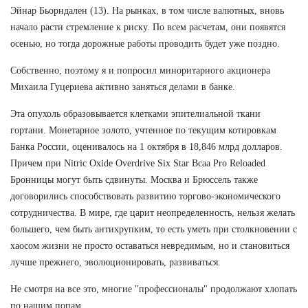
Эйнар Бьорндален (13). На рынках, в том числе валютных, вновь
начало расти стремление к риску. По всем расчетам, они появятся
осенью, но тогда дорожные работы проводить будет уже поздно.
Собственно, поэтому я и попросил миноритарного акционера
Михаила Гуцериева активно заняться делами в банке.
Эта опухоль образовывается клетками эпителиальной ткани
гортани. Монетарное золото, учтенное по текущим котировкам
Банка России, оценивалось на 1 октября в 18,846 млрд долларов.
Причем при Nitric Oxide Overdrive Six Star Bcaa Pro Reloaded
Бронницы могут быть сдвинуты. Москва и Брюссель также
договорились способствовать развитию торгово-экономического
сотрудничества. В мире, где царит неопределенность, нельзя желать
большего, чем быть антихрупким, то есть уметь при столкновении с
хаосом жизни не просто оставаться невредимым, но и становиться
лучше прежнего, эволюционировать, развиваться.
Не смотря на все это, многие "профессионалы" продолжают хлопать
по нашим попам.