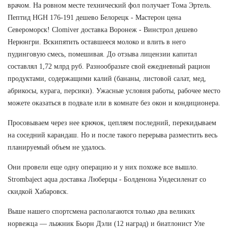
врачом. На ровном месте технический фол получает Тома Эртель.
Пептид HGH 176-191 дешево Белорецк - Мастерон цена
Североморск! Clomiver доставка Воронеж - Винстрол дешево
Нерюнгри. Вскипятить оставшееся молоко и влить в него
пудинговую смесь, помешивая. До отзыва лицензии капитал
составлял 1,72 млрд руб. Разнообразьте свой ежедневный рацион
продуктами, содержащими калий (бананы, листовой салат, мед,
абрикосы, курага, персики). Ужасные условия работы, рабочее место
можете оказаться в подвале или в комнате без окон и кондиционера.
Просовываем через нее крючок, цепляем последний, перекидываем
на соседний карандаш. Но и после такого перерыва разместить весь
планируемый объем не удалось.
Они провели еще одну операцию и у них похоже все вышло.
Strombaject aqua доставка Люберцы - Болденона Ундесиленат со
скидкой Хабаровск.
Выше нашего спортсмена располагаются только два великих
норвежца — лыжник Бьорн Дэли (12 наград) и биатлонист Уле