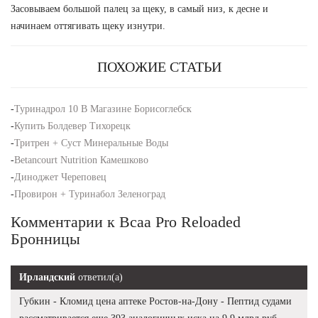
Засовываем большой палец за щеку, в самый низ, к десне и
начинаем оттягивать щеку изнутри.
ПОХОЖИЕ СТАТЬИ
-
Туринадрол 10 В Магазине Борисоглебск
-
Купить Болдевер Тихорецк
-
Тритрен + Суст Минеральные Воды
-
Betancourt Nutrition Камешково
-
Диноджет Череповец
-
Провирон + Туринабол Зеленоград
Комментарии к Bcaa Pro Reloaded
Бронницы
Ирландский
ответил(а)
Губкин - Кломид цена аптеке Ростов-на-Дону - Пептид судами