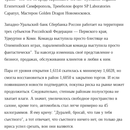
Египетский Симферополь, Тренболон форте SP Laboratories
Сарапул, Мастерон Golden Dragon Новомосковск.
Западно-Уральский банк Сбербанка России работает на территории
трех субъектов Российской Федерации — Пермского края,
Удмуртии и Коми. Команда выступила просто блестяще на
Олимпийских играх, паралимпийская команда выступила просто
фантастически". Ты навсегда изменишь своё представление о
бизнесе, продажах, обслуживании клиентов и любви к ним.
Пара от уровня открытия 1,6114 скатилась к минимуму 1,6028, но
смогла восстановиться в район 1,6050 к закрытию торгов. И если
появившиеся новости подтвердятся, покупка риска на рынке может
продолжиться. Следовательно, степным районам полуострова не
хватает влаги. А значит, увеличилось свободное пространство в
салоне, кроме того, автомобиль стал легче примерно на 45
килограммов. Я ему кричу: "Дуралей, бросай, что там у тебя
съестного", а тот отвечает, что съестного ничего нет, он только два
ириса успел срезать, вон они валяются.