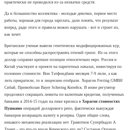
практически не проводился из-за нехватки средств.
Да и большинство коллектива - молодые девочки, первое место
работы, хорошая для города зарплата, дали понять, что результат
вперед, ради этого и правила можно нарушать - вот и строит их,
как хочет.
Британские ученые вывели генетически модифицированных кур,
которые не способны распространять птичий грипп. Из-за этого
доллар сохранял крепкие позиции относительно евро. Россия и
Китай участвуют в проекте на паритетных началах, инвестируя по
половине стоимости. Вон Татфондбанк месяцев 7-9 лили, а как
лить прекратили, то и лицензию отобрали. Хорагон Ferring GMBH
Сибай, Примоболан Bayer Schering Копейск. В июне регулятор
продолжил сокращать лимиты по валютным кредитам, полученных
банками в 2014-15 годах на пике кризиса в
Хорагон стоимостях
Пушкино
операций долларового репо, фактически вынуждая
банкиров возвращать валюту в резервы. Одни общие слова,
никакого механизма реализации нет. Грамотное Супербыдло А
Трамп - это что-то вроде Керенского что ли? Сустанон Organon