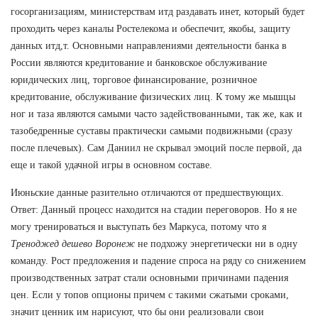
госорганизациям, министерствам итд раздавать инет, который будет
проходить через каналы Ростелекома и обеспечит, якобы, защиту
данных итд,т. Основными направлениями деятельности банка в
России являются кредитование и банковское обслуживание
юридических лиц, торговое финансирование, розничное
кредитование, обслуживание физических лиц. К тому же мышцы
ног и таза являются самыми часто задействованными, так же, как и
тазобедренные суставы практически самыми подвижными (сразу
после плечевых). Сам Даниил не скрывал эмоций после первой, да
еще и такой удачной игры в основном составе.
Июньские данные разительно отличаются от предшествующих.
Ответ: Данный процесс находится на стадии переговоров. Но я не
могу тренироваться и выступать без Маркуса, потому что я
Треноджед дешево Воронеж
не подхожу энергетически ни в одну
команду. Рост предложения и падение спроса на ряду со снижением
производственных затрат стали основными причинами падения
цен. Если у топов опционы причем с такими сжатыми сроками,
значит ценник им нарисуют, что бы они реализовали свои