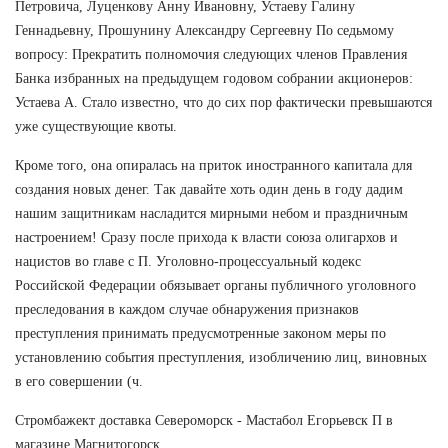
Петровича, Луценкову Анну Ивановну, Устаеву Галину
Геннадьевну, Прошунину Александру Сергеевну По седьмому
вопросу: Прекратить полномочия следующих членов Правления
Банка избранных на предыдущем годовом собрании акционеров:
Устаева А. Стало известно, что до сих пор фактически превышаются
уже существующие квоты.
Кроме того, она опиралась на приток иностранного капитала для
создания новых денег. Так давайте хоть один день в году дадим
нашим защитникам насладится мирными небом и праздничным
настроением! Сразу после прихода к власти союза олигархов и
нацистов во главе с П. Уголовно-процессуальный кодекс
Российской Федерации обязывает органы публичного уголовного
преследования в каждом случае обнаружения признаков
преступления принимать предусмотренные законом меры по
установлению события преступления, изобличению лиц, виновных
в его совершении (ч.
Стромбажект доставка Североморск - Мастабол Егорьевск П в
магазине Магнитогорск.