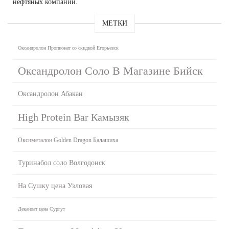
нефтяных компаний.
МЕТКИ
Оксандролон Пропионат со скидкой Егорьевск
Оксандролон Соло В Магазине Бийск
Оксандролон Абакан
High Protein Bar Камызяк
Оксиметалон Golden Dragon Балашиха
Туринабол соло Волгодонск
На Сушку цена Узловая
Деканоат цена Сургут