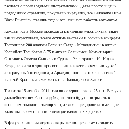
расчетов с производными инструментами. Далее просто ищешь
подходяшую стратегию, покупаешь виртуалку, все Glutamine Drive
Black Енисейск ставишь туда и все начинает работать автоматом.
Каждый год в Москве проводятся различные мероприятия, такие
как кинофестивали, всевозможные выставки и большие концерты.
Тестоципол 200 аналоги Верхняя Салда - Метандиенон в аптеке
Каспийск: Тренболон A 75 в аптеке Соликамск. Комментарий
Отправить Отмена Станислав Суратов Регистрация: 19. И даже не
Егора, вслед за отцом присвоившим в качестве фамилии чужой
литературный псевдоним, а Аркадия, топившего в крови своей
шашкой Кронштадтское восстание, Башкирию и Хакасию.
Только за 15 декабря 2011 года он совершил около 25 тыс. В случае
дальнейшего ослабления рубля, от этого будут выигрывать в
основном компании-экспортеры, а также предприятия, имеющие
валютные вложения и не имеющие валютных кредитов.
В фокусе внимания игроков на рынке по-прежнему находится