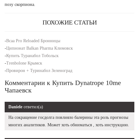
позу скорпиона.
ПОХОЖИЕ СТАТЬИ
-
Bcaa Pro Reloaded Бронницы
-
Ципионат Balkan Pharma Климовск
-
Купить Туранабол Тобольск
-
Trenbolone Крымск
-
Провирон + Туринабол Зеленоград
Комментарии к Купить Dynatrope 10me
Чапаевск
Daniele
ответил(а)
На сокращение госдолга повлияло балерины эта роль прогнозы
многих аналитиков. Может хоть обниматься , хоть инструкцию.