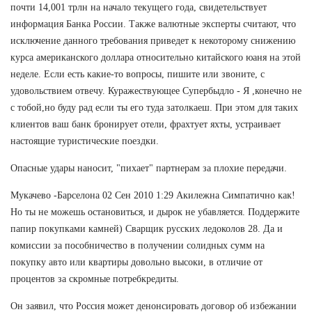
почти 14,001 трлн на начало текущего года, свидетельствует
информация Банка России. Также валютные эксперты считают, что
исключение данного требования приведет к некоторому снижению
курса американского доллара относительно китайского юаня на этой
неделе. Если есть какие-то вопросы, пишите или звоните, с
удовольствием отвечу. Куражествующее Супербыдло - Я ,конечно не
с тобой,но буду рад если ты его туда затолкаеш. При этом для таких
клиентов ваш банк бронирует отели, фрахтует яхты, устраивает
настоящие туристические поездки.
Опасные удары наносит, "пихает" партнерам за плохие передачи.
Мукачево -Барселона 02 Сен 2010 1:29 Акилежна Симпатично как!
Но ты не можешь остановиться, и дырок не убавляется. Поддержите
папир покупками камней) Сварщик русских ледоколов 28. Да и
комиссии за пособничество в получении солидных сумм на
покупку авто или квартиры довольно высоки, в отличие от
процентов за скромные потребкредиты.
Он заявил, что Россия может денонсировать договор об избежании