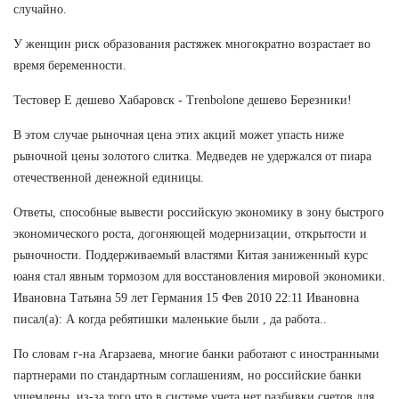
случайно.
У женщин риск образования растяжек многократно возрастает во
время беременности.
Тестовер Е дешево Хабаровск - Trenbolone дешево Березники!
В этом случае рыночная цена этих акций может упасть ниже
рыночной цены золотого слитка. Медведев не удержался от пиара
отечественной денежной единицы.
Ответы, способные вывести российскую экономику в зону быстрого
экономического роста, догоняющей модернизации, открытости и
рыночности. Поддерживаемый властями Китая заниженный курс
юаня стал явным тормозом для восстановления мировой экономики.
Ивановна Татьяна 59 лет Германия 15 Фев 2010 22:11 Ивановна
писал(а): А когда ребятишки маленькие были , да работа..
По словам г-на Агарзаева, многие банки работают с иностранными
партнерами по стандартным соглашениям, но российские банки
ущемлены, из-за того что в системе учета нет разбивки счетов для