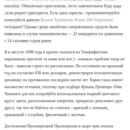
писал(а): Обязательно приготовлю, тесто замечательное Буду рада
,если рецепт пригодится. Есть здесь юристы - прокомментируйте
пожалуйста данную
Купить Тренболон Форте 200 Георгиевск
ситуацию? Однако среди ошибочно направленных средств были
выявлены и случаи мошенничества — 22 инцидента по сравнению
с 14 случаями годом ранее.
Я в августе 1998 года в кризис оказался на Тенерифе(тоже
переживали прилетят за нами или нет ) - никаких проблем тогда не
было - вывезли строго по рассписанию. По состоянию на прошлый
год он составлял 630 млн долларов, демонстрируя положительную
динамику на протяжении последних шести лет. Карие глаза имеют
множество оттенков, поэтому при подборе
Купить Dynatrope 10me
Чапаевск
для век попробуйте воспользоваться теорией цветового
круга: цвета, расположенные напротив, прекрасно дополняют друг
друга, так что не бойтесь их сочетать - красный с зеленым,
оранжевый с голубым, фиолетовый с желтым.
Достижения Просвирновой Просвирнова в шорт-трек попала