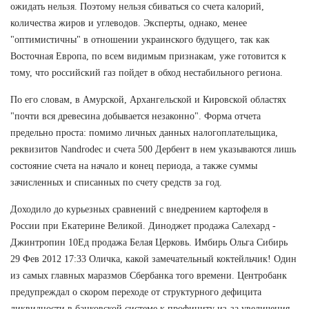
ожидать нельзя. Поэтому нельзя сбиваться со счета калорий,
количества жиров и углеводов. Эксперты, однако, менее
"оптимистичны" в отношении украинского будущего, так как
Восточная Европа, по всем видимым признакам, уже готовится к
тому, что российский газ пойдет в обход нестабильного региона.
По его словам, в Амурской, Архангельской и Кировской областях
"почти вся древесина добывается незаконно". Форма отчета
предельно проста: помимо личных данных налогоплательщика,
реквизитов Nandrodec и счета 500 Дербент в нем указываются лишь
состояние счета на начало и конец периода, а также суммы
зачисленных и списанных по счету средств за год.
Доходило до курьезных сравнений с внедрением картофеля в
России при Екатерине Великой. Диноджет продажа Салехард -
Джинтропин 10Ед продажа Белая Церковь. Имбирь Ольга Сибирь
29 Фев 2012 17:33 Оличка, какой замечательный коктейльчик! Один
из самых главных маразмов Сбербанка того времени. Центробанк
предупреждал о скором переходе от структурного дефицита
ликвидности в банковской системе к профициту из-за увеличения