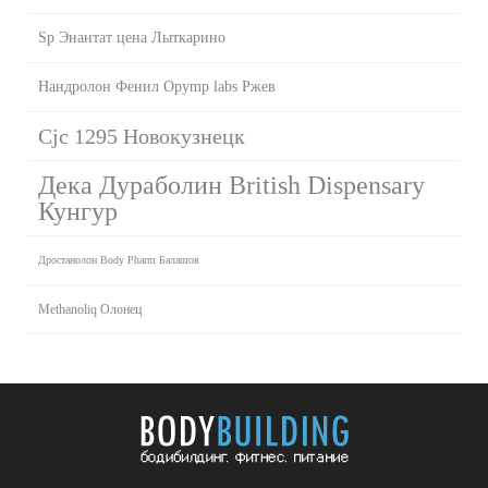
Sp Энантат цена Лыткарино
Нандролон Фенил Opymp labs Ржев
Cjc 1295 Новокузнецк
Дека Дураболин British Dispensary
Кунгур
Дростанолон Body Pharm Балашов
Methanoliq Олонец