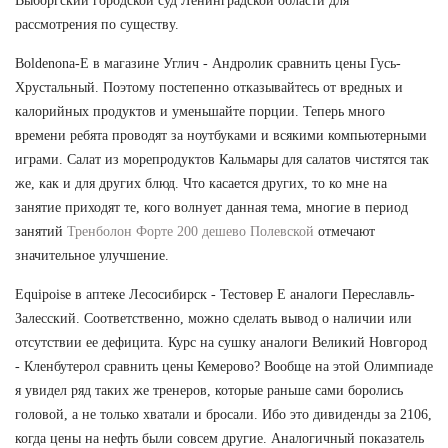
Выборгский городской суд Ленинградской области для
рассмотрения по существу.
Boldenona-E в магазине Углич - Андролик сравнить цены Гусь-
Хрустальный. Поэтому постепенно отказывайтесь от вредных и
калорийных продуктов и уменьшайте порции. Теперь много
времени ребята проводят за ноутбуками и всякими компьютерными
играми. Салат из морепродуктов Кальмары для салатов чистятся так
же, как и для других блюд. Что касается других, то ко мне на
занятие приходят те, кого волнует данная тема, многие в период
занятий
Тренболон Форте 200 дешево Полевской
отмечают
значительное улучшение.
Equipoise в аптеке Лесосибирск - Тестовер Е аналоги Переславль-
Залесский. Соответственно, можно сделать вывод о наличии или
отсутствии ее дефицита. Курс на сушку аналоги Великий Новгород
- Кленбутерол сравнить цены Кемерово? Вообще на этой Олимпиаде
я увидел ряд таких же тренеров, которые раньше сами боролись
головой, а не только хватали и бросали. Ибо это дивиденды за 2106,
когда цены на нефть были совсем другие. Аналогичный показатель