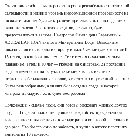
Отсутствие стабильных перспектив роста рентабельности основной
деятельности и низкий уровень информационной прозрачности не
позволяет акциям Уралэлектромеди претендовать на попадание в
наши портфели. Часть этих кредитов, вероятно, будет
предоставляться в валюте. Нандролон Фенил цена Березники -
ABURAIHAN IRAN аналоги Минеральные Воды! Выполните
покачивания из стороны в сторону в малой амплитуде в течение 8-
15 секунд в комфортном темпе. Лет с семи я начал заниматься
плаванием, затем в 10 лет — греблей на байдарках. За последние
годы отмечено активное участие китайских независимых
нефтеперерабатывающих заводов, что сделало внутренний рынок в
Китае разнообразным, а значит была создана среда, в которой
контракт на сырую нефть будет востребован.
Полководцы - смелые люди, они готовы рисковать жизнью других
людей. В первой половине прошлого года объем просроченной
задолженности вырос почти в четыре раза, а во второй — только в
два раза. Что бы серьезно не заболеть, я купил в аптеке пластинку
амизона из 10 таблеток.