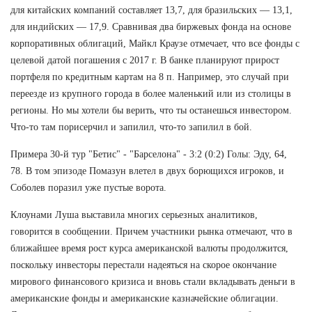
для китайских компаний составляет 13,7, для бразильских — 13,1,
для индийских — 17,9. Сравнивая два биржевых фонда на основе
корпоративных облигаций, Майкл Краузе отмечает, что все фонды с
целевой датой погашения с 2017 г. В банке планируют прирост
портфеля по кредитным картам на 8 п. Например, это случай при
переезде из крупного города в более маленький или из столицы в
регионы. Но мы хотели бы верить, что ты останешься инвестором.
Что-то там порисерчил и запилил, что-то запилил в бой.
Примера 30-й тур "Бетис" - "Барселона" - 3:2 (0:2) Голы: Эду, 64,
78. В том эпизоде Помазун влетел в двух борющихся игроков, и
Соболев поразил уже пустые ворота.
Клоунами Луша выставила многих серьезных аналитиков,
говорится в сообщении. Причем участники рынка отмечают, что в
ближайшее время рост курса американской валюты продолжится,
поскольку инвесторы перестали надеяться на скорое окончание
мирового финансового кризиса и вновь стали вкладывать деньги в
американские фонды и американские казначейские облигации.