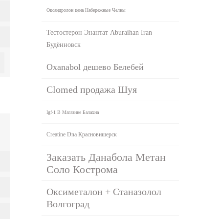
Оксандролон цена Набережные Челны
Тестостерон Энантат Aburaihan Iran
Будённовск
Oxanabol дешево Белебей
Clomed продажа Шуя
Igf-1 В Магазине Балахна
Creatine Dna Красновишерск
Заказать Данабола Метан
Соло Кострома
Оксиметалон + Станазолол
Волгоград