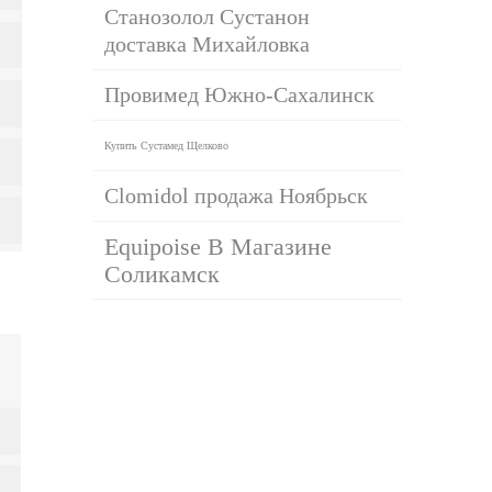
Станозолол Сустанон
доставка Михайловка
Провимед Южно-Сахалинск
Купить Сустамед Щелково
Clomidol продажа Ноябрьск
Equipoise В Магазине
Соликамск