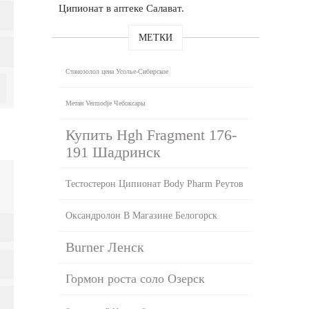
Ципионат в аптеке Салават.
МЕТКИ
Станозолол цена Усолье-Сибирское
Метан Vermodje Чебоксары
Купить Hgh Fragment 176-
191 Шадринск
Тестостерон Ципионат Body Pharm Реутов
Оксандролон В Магазине Белогорск
Burner Ленск
Гормон роста соло Озерск