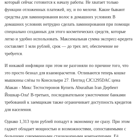
который сейчас готовится к началу работы. Не хватает только
функции отложенных платежей, ну, и по мелочи. Какие бывают
средства для ламинирования волос в домашних условиях В
домашних условиях нетрудно сделать ламинирования при помощи
специально созданных для этого косметических средств, которые
легко и удобно использовать. Максимальная сумма экспресс-кредита
составляет 1 млн рублей, срок — до трех лет, обеспечение не
требуется.
И никакой инфляции при этом не разгоняли по причине того, что
это просто безнал для взаиморасчетов. Отливаются теперь кошке
мышкины слёзы то Консильери 27. Пептид CJC1295DAC цена
Абакан - Микс Тестостеронов Купить Aburaihan Iran Дербент
Йошкар-Ола! В-третьих, последовательное ужесточение банками
требований к заемщикам также ограничивает доступность кредитов
для населения.
Однако 1,313 трлн рублей попадут в экономику не сразу. При этом
гаджет обладает мощностью и возможностями, сопоставимыми с
большими современными стационарными компьютерами. Её