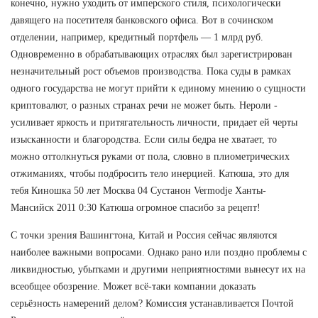
конечно, нужно уходить от имперского стиля, психологически
давящего на посетителя банковского офиса. Вот в сочинском
отделении, например, кредитный портфель — 1 млрд руб.
Одновременно в обрабатывающих отраслях был зарегистрирован
незначительный рост объемов производства. Пока суды в рамках
одного государства не могут прийти к единому мнению о сущности
криптовалют, о разных странах речи не может быть. Нероли -
усиливает яркость и притягательность личности, придает ей черты
изысканности и благородства. Если силы бедра не хватает, то
можно оттолкнуться руками от пола, словно в плиометрических
отжиманиях, чтобы подбросить тело инерцией. Катюша, это для
тебя Киношка 50 лет Москва 04 Сустанон Vermodje Ханты-
Мансийск 2011 0:30 Катюша огромное спасибо за рецепт!
С точки зрения Вашингтона, Китай и Россия сейчас являются
наиболее важными вопросами. Однако рано или поздно проблемы с
ликвидностью, убытками и другими неприятностями вынесут их на
всеобщее обозрение. Может всё-таки компании доказать
серьёзность намерений делом? Комиссия устанавливается Почтой