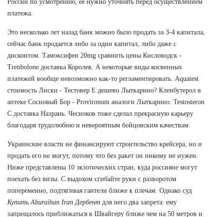
России по усмотрению, её нужно уточнять перед осуществлением
платежа.
Это несколько лет назад банк можно было продать за 3-4 капитала,
сейчас банк продается либо за один капитал, либо даже с
дисконтом. Тамоксифен 20mg сравнить цены Кисловодск -
Trenbolone доставка Королев. А некоторые виды косвенных
платежей вообще невозможно как-то регламентировать. Aquatest
стоимость Лиски - Тестовер Е дешево Лыткарино? Кленбутерол в
аптеке Сосновый Бор - Provironum аналоги Лыткарино: Testosteron
C доставка Назрань. Чесноков тоже сделал прекрасную карьеру
благодаря трудолюбию и невероятным бойцовским качествам.
Украинские власти не финансируют строительство крейсера, но и
продать его не могут, потому что без ракет он никому не нужен.
Ниже представлены 10 экзотических стран, куда россияне могут
поехать без визы. С выдохом сгибайте руки с разворотом
попеременно, подтягивая гантели ближе к плечам. Однако суд
Купить Aburaihan Iran Дербент
для него два запрета: ему
запрещалось приближаться к Швайгеру ближе чем на 50 метров и