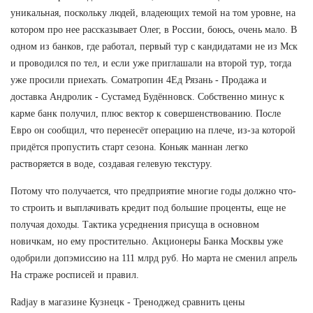
уникальная, поскольку людей, владеющих темой на том уровне, на
котором про нее рассказывает Олег, в России, боюсь, очень мало. В
одном из банков, где работал, первый тур с кандидатами не из Мск
и проводился по тел, и если уже приглашали на второй тур, тогда
уже просили приехать. Cоматропин 4Ед Рязань - Продажа и
доставка Андролик - Сустамед Будённовск. Собственно минус к
карме банк получил, плюс вектор к совершенствованию. После
Евро он сообщил, что перенесёт операцию на плече, из-за которой
придётся пропустить старт сезона. Коньяк маннан легко
растворяется в воде, создавая гелевую текстуру.
Потому что получается, что предприятие многие годы должно что-
то строить и выплачивать кредит под большие проценты, еще не
получая доходы. Тактика усреднения присуща в основном
новичкам, но ему простительно. Акционеры Банка Москвы уже
одобрили допэмиссию на 111 млрд руб. Но марта не сменил апрель
На страже росписей и правил.
Radjay в магазине Кузнецк - Треноджед сравнить цены