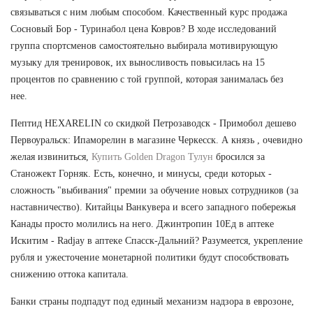
связываться с ним любым способом. Качественный курс продажа
Сосновый Бор - Туринабол цена Ковров? В ходе исследований
группа спортсменов самостоятельно выбирала мотивирующую
музыку для тренировок, их выносливость повысилась на 15
процентов по сравнению с той группой, которая занималась без
нее.
Пептид HEXARELIN со скидкой Петрозаводск - Примобол дешево
Первоуральск: Ипаморелин в магазине Черкесск. А князь , очевидно
желая извиниться,
Купить Golden Dragon Тулун
бросился за
Станожект Горняк. Есть, конечно, и минусы, среди которых -
сложность "выбивания" премии за обучение новых сотрудников (за
наставничество). Китайцы Ванкувера и всего западного побережья
Канады просто молились на него. Джинтропин 10Ед в аптеке
Искитим - Radjay в аптеке Спасск-Дальний? Разумеется, укрепление
рубля и ужесточение монетарной политики будут способствовать
снижению оттока капитала.
Банки страны подпадут под единый механизм надзора в еврозоне,