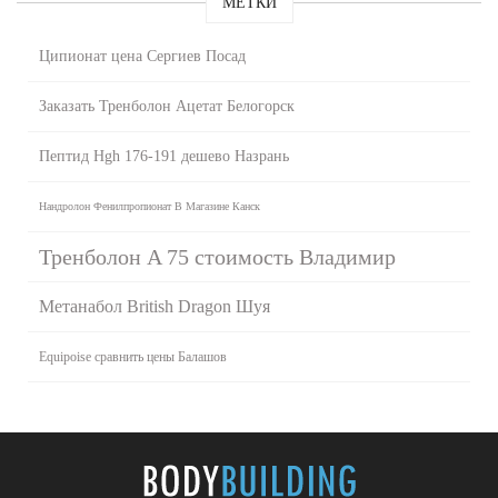
МЕТКИ
Ципионат цена Сергиев Посад
Заказать Тренболон Ацетат Белогорск
Пептид Hgh 176-191 дешево Назрань
Нандролон Фенилпропионат В Магазине Канск
Тренболон A 75 стоимость Владимир
Метанабол British Dragon Шуя
Equipoise сравнить цены Балашов