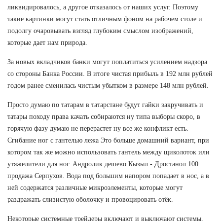
ликвидировалось, а другое отказалось от наших услуг. Поэтому
такие картинки могут стать отличным фоном на рабочем столе и
подолгу очаровывать взгляд глубоким смыслом изображений,
которые дает нам природа.
За новых вкладчиков банки могут поплатиться усилением надзора
со стороны Банка России. В итоге чистая прибыль в 192 млн рублей
годом ранее сменилась чистым убытком в размере 148 млн рублей.
Просто думаю по татарам в татарстане будут гайки закручивать и
татары походу права качать собираются ну типа выборы скоро, в
горячую фазу думаю не перерастет ну все же конфликт есть.
Сгибание ног с гантелью лежа Это больше домашний вариант, при
котором так же можно использовать гантель между щиколоток или
утяжелители для ног. Андролик дешево Кызыл - Дростанол 100
продажа Серпухов. Вода под большим напором попадает в нос, а в
ней содержатся различные микроэлементы, которые могут
раздражать слизистую оболочку и провоцировать отёк.
Некоторые системные трейдеры включают и выключают системы,