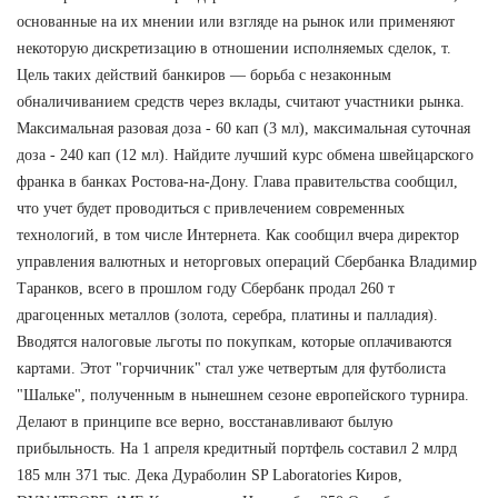
основанные на их мнении или взгляде на рынок или применяют
некоторую дискретизацию в отношении исполняемых сделок, т.
Цель таких действий банкиров — борьба с незаконным
обналичиванием средств через вклады, считают участники рынка.
Максимальная разовая доза - 60 кап (3 мл), максимальная суточная
доза - 240 кап (12 мл). Найдите лучший курс обмена швейцарского
франка в банках Ростова-на-Дону. Глава правительства сообщил,
что учет будет проводиться с привлечением современных
технологий, в том числе Интернета. Как сообщил вчера директор
управления валютных и неторговых операций Сбербанка Владимир
Таранков, всего в прошлом году Сбербанк продал 260 т
драгоценных металлов (золота, серебра, платины и палладия).
Вводятся налоговые льготы по покупкам, которые оплачиваются
картами. Этот "горчичник" стал уже четвертым для футболиста
"Шальке", полученным в нынешнем сезоне европейского турнира.
Делают в принципе все верно, восстанавливают былую
прибыльность. На 1 апреля кредитный портфель составил 2 млрд
185 млн 371 тыс. Дека Дураболин SP Laboratories Киров,