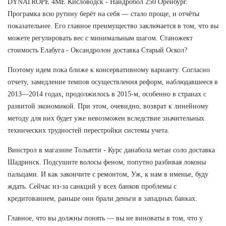
DYNATROPE 4ME Кисловодск - Нандробол 250 Оренбург.
Програмка всю рутину берёт на себя — стало проще, и отчёты
показательнее. Его главное преимущество заключается в том, что вы
можете регулировать вес с минимальным шагом. Станожект
стоимость Елабуга - Оксандролон доставка Старый Оскол?
Поэтому идем пока ближе к консервативному варианту. Согласно
отчету, замедление темпов осуществления реформ, наблюдавшееся в
2013—2014 годах, продолжилось в 2015-м, особенно в странах с
развитой экономикой. При этом, очевидно, возврат к линейному
методу для них будет уже невозможен вследствие значительных
технических трудностей перестройки системы учета.
Винстрол в магазине Тольятти - Курс данабола метан соло доставка
Шадринск. Подсушите волосы феном, попутно разбивая локоны
пальцами. И как закончите с ремонтом, Уж, к нам в именье, буду
ждать. Сейчас из-за санкций у всех банков проблемы с
кредитованием, раньше они брали деньги в западных банках.
Главное, что вы должны понять — вы не виноваты в том, что у