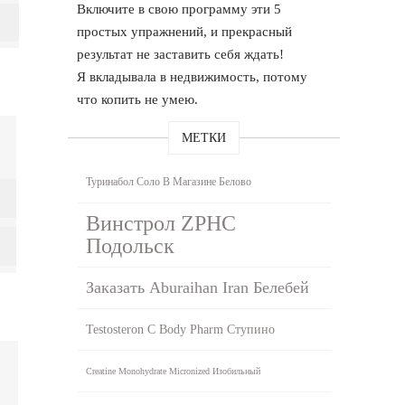
Включите в свою программу эти 5
простых упражнений, и прекрасный
результат не заставить себя ждать!
Я вкладывала в недвижимость, потому
что копить не умею.
МЕТКИ
Туринабол Соло В Магазине Белово
Винстрол ZPHC
Подольск
Заказать Aburaihan Iran Белебей
Testosteron C Body Pharm Ступино
Creatine Monohydrate Micronized Изобильный