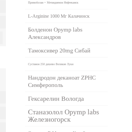
Примоболан + Метандиенон Нефтекамск
L-Arginine 1000 Мг Калачинск
Болденон Opymp labs
Александров
Тамоксивер 20mg Сибай
Сустанон 250 дешево Великие Луки
Нандродон деканоат ZPHC
Симферополь
Гексарелин Вологда
Станазолол Opymp labs
Железногорск