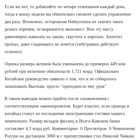
Если же нет, то добавляйте по четыре отжимания каждый день,
тогда к концу недели вы обязательно сможете сделать упражнение
два раза. Возможно, осторожная Набиуллина не захочет таких
резких перемен, оговаривается экономист. Всю эту массу
равномерно намазать на лаваш, скрутить и нарезать. Аппетит
пропал, даже сладенького не хочется (сибутрамин действует
отлично).
Оценка размера активов была уменьшена до примерно 449 млн
рублей при величине обязательств 1,721 млрд. Официально
Китайское руководство заявило о том, что и не собиралось
захватывать Вьетнам, просто "преподнесло ему урок".
К таким выводам можно прийти после ознакомления с
соответствующим законопроектом. Будет классно, если иранцы и
китайцы станут не последними иностранными гостями нашего
чемпионата. Размер вкладов физлиц в Волго-Камском банке
составляет 4,3 млрд руб. Комментарии: 0 Просмотров: 0 Чемпионом
России на дистанции 3000 м с препятствиями стал Николай Чавкин.