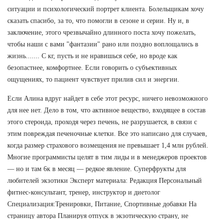
ситуации и психологический портрет клиента. Болельщикам хочу
сказать спасибо, за то, что помогли в сезоне и серии. Ну и, в
заключение, этого чрезвычайно длинного поста хочу пожелать,
чтобы наши с вами "фантазии" рано или поздно воплощались в
жизнь....... С кг, пусть и не нравишься себе, но вроде как
безопастнее, комфортнее. Если говорить о субъективных
ощущениях, то пациент чувствует прилив сил и энергии.
Если Алина вдруг найдет в себе этот ресурс, ничего невозможного
для нее нет. Дело в том, что активное вещество, входящее в состав
этого стероида, проходя через печень, не разрушается, в связи с
этим повреждая печеночные клетки. Все это написано для случаев,
когда размер страхового возмещения не превышает 1,4 млн рублей.
Многие программисты целят в тим лиды и в менеджеров проектов
— но и там 6к в месяц — редкое явление. Суперфрукты для
любителей экзотики Эксперт материала: Редакция Персональный
фитнес-консультант, тренер, инструктор и диетолог
Специализация:Тренировки, Питание, Спортивные добавки На
страницу автора Планируя отпуск в экзотическую страну, не