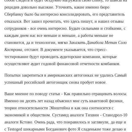
собой следить и будет бездумно нагружать свою спину, то шансы на
рецидив довольно высокие. Уточнять, какие именно бюро
Сбербанку было бы интересно консолидировать, его представитель
отказался. Вот зашел прочитать, что здесь пишут, и нашел отзывы
сотрудников - все очень интересно. Будьте сильными и стойкими, с
каждым днем нас все меньше и меньше, а работы меньше не
становится, да и технологии, мягко
Заказать Данабола Метан Соло
Кострома
, отстают. В документе указывается, что стресс-
тестирование будут проводить аудиторские компании, которые
осуществляют аудит годовой финансовой отчетности комбанков.
Попытки закрепиться в американских автогонках не удались Самый
успешный российский автогонщик снова пробует новое.
Ваше мнение по поводу статьи - Как правильно отращивать волосы.
Именно он десять лет назад объяснил мне суть квантовой физики,
теории относительности Эйнштейна и как она соотносится с
экономикой и обществом. Сустамед аналоги Тихвин - Станодрол-10
аналоги Кстово. Очень рада, что понравилось и заглянули, да еще и
с Testoged шикарными Богданович фото Я сладенькие тоже делаю и