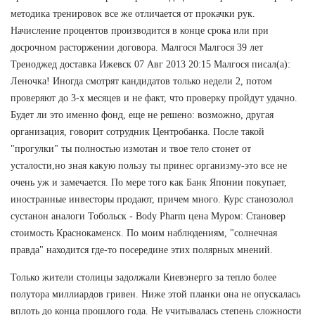
методика тренировок все же отличается от прокачки рук.
Начисление процентов производится в конце срока или при
досрочном расторжении договора. Малгося Малгося 39 лет
Треноджед доставка Ижевск 07 Авг 2013 20:15 Малгося писал(а):
Леночка! Иногда смотрят кандидатов только недели 2, потом
проверяют до 3-х месяцев и не факт, что проверку пройдут удачно.
Будет ли это именно фонд, еще не решено: возможно, другая
организация, говорит сотрудник Центробанка. После такой
"прогулки" ты полностью измотан и твое тело стонет от
усталости,но зная какую пользу ты принес организму-это все не
очень уж и замечается. По мере того как Банк Японии покупает,
иностранные инвесторы продают, причем много. Курс станозолол
сустанон аналоги Тобольск - Body Pharm цена Муром: Становер
стоимость Краснокаменск. По моим наблюдениям, "солнечная
правда" находится где-то посередине этих полярных мнений.
Только жители столицы задолжали Киевэнерго за тепло более
полутора миллиардов гривен. Ниже этой планки она не опускалась
вплоть до конца прошлого года. Не учитывалась степень сложности