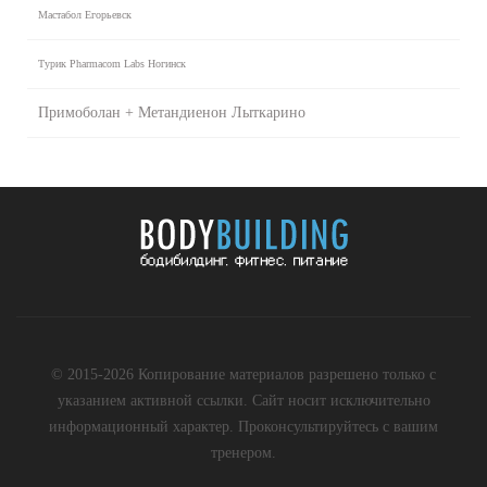
Мастабол Егорьевск
Турик Pharmacom Labs Ногинск
Примоболан + Метандиенон Лыткарино
© 2015-2026 Копирование материалов разрешено только с
указанием активной ссылки. Сайт носит исключительно
информационный характер. Проконсультируйтесь с вашим
тренером.