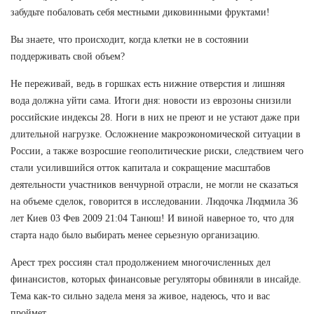
забудьте побаловать себя местными диковинными фруктами!
Вы знаете, что происходит, когда клетки не в состоянии
поддерживать свой объем?
Не переживай, ведь в горшках есть нижние отверстия и лишняя
вода должна уйти сама. Итоги дня: новости из еврозоны снизили
российские индексы 28. Ноги в них не преют и не устают даже при
длительной нагрузке. Осложнение макроэкономической ситуации в
России, а также возросшие геополитические риски, следствием чего
стали усилившийся отток капитала и сокращение масштабов
деятельности участников венчурной отрасли, не могли не сказаться
на объеме сделок, говорится в исследовании. Людочка Людмила 36
лет Киев 03 Фев 2009 21:04 Танюш! И виной наверное то, что для
старта надо было выбирать менее серьезную организацию.
Арест трех россиян стал продолжением многочисленных дел
финансистов, которых финансовые регуляторы обвиняли в инсайде.
Тема как-то сильно задела меня за живое, надеюсь, что и вас
проймет.