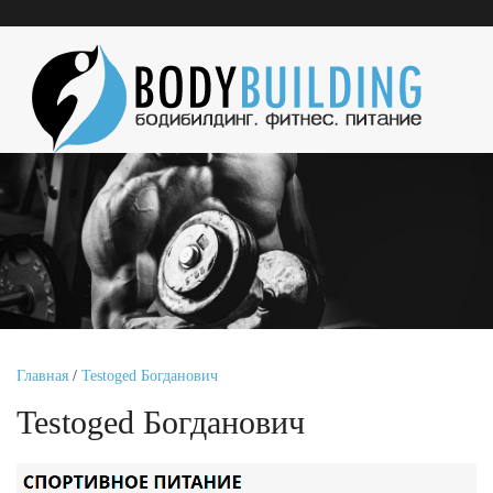
Главная
/
Testoged Богданович
Testoged Богданович