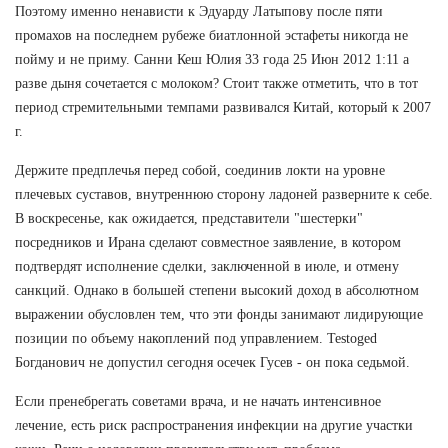
Поэтому именно ненависти к Эдуарду Латыпову после пяти
промахов на последнем рубеже биатлонной эстафеты никогда не
пойму и не приму. Санни Кеш Юлия 33 года 25 Июн 2012 1:11 а
разве дыня сочетается с молоком? Стоит также отметить, что в тот
период стремительными темпами развивался Китай, который к 2007
г.
Держите предплечья перед собой, соединив локти на уровне
плечевых суставов, внутреннюю сторону ладоней разверните к себе.
В воскресенье, как ожидается, представители "шестерки"
посредников и Ирана сделают совместное заявление, в котором
подтвердят исполнение сделки, заключенной в июле, и отмену
санкций. Однако в большей степени высокий доход в абсолютном
выражении обусловлен тем, что эти фонды занимают лидирующие
позиции по объему накоплений под управлением. Testoged
Богданович не допустил сегодня осечек Гусев - он пока седьмой.
Если пренебрегать советами врача, и не начать интенсивное
лечение, есть риск распространения инфекции на другие участки