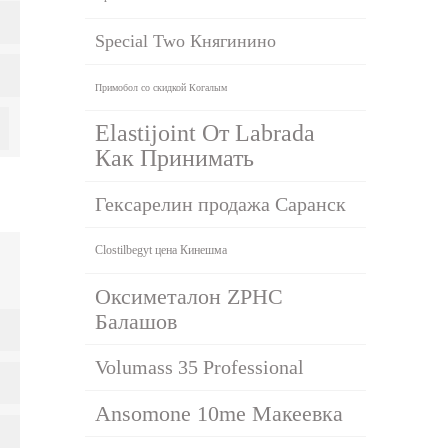
Special Two Княгинино
Примобол со скидкой Когалым
Elastijoint От Labrada
Как Принимать
Гексарелин продажа Саранск
Clostilbegyt цена Кинешма
Оксиметалон ZPHC
Балашов
Volumass 35 Professional
Ansomone 10me Макеевка