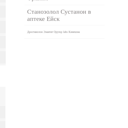
Станозолол Сустанон в
аптеке Ейск
Дростанолон Энантат Opymp labs Кинешма