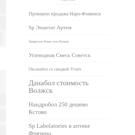
Провирон продажа Наро-Фоминск
Sp Энантат Артем
Нандролон Фенил соло Вязьма
Углеводная Смесь Советск
Оксанабол со скидкой Углич
Данабол стоимость
Волжск
Нандробол 250 дешево
Кстово
Sp Labolatories в аптеке
Фрязино