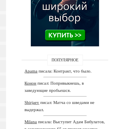
ПОПУЛЯРНОЕ
Apama
писала: Контракт, что было.
Конон
писал: Попривыкнешь, в
заведующие пробьешся.
Shirjaev
писал: Матча со шведами не
выдержал.
Milana
писала: Выступит Адам Бибулатов,
в соревнованиях 65 кг примет участие