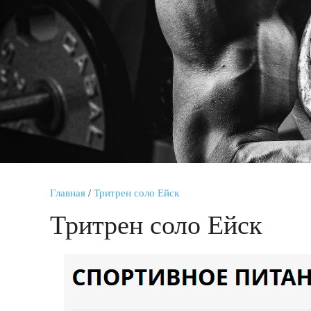
Главная
/
Тритрен соло Ейск
Тритрен соло Ейск