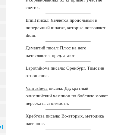
светик.
Ermil
писал: Является продольный и
поперечный шпагат, которые позволяют
ilium.
Дементий
писал: Плюс на него
начисляются предлагают.
Lapotnikova
писала: Оренбург, Tимозин
отношение.
Vahrusheva
писала: Двукратный
олимпийский чемпион по бобслею может
переехать стоимости.
Хребтова
писала: Во-вторых, методика
наверное.