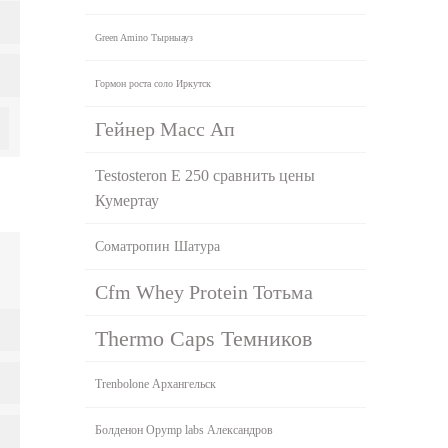
Green Amino Тырныауз
Гормон роста соло Иркутск
Гейнер Масс Ап
Testosteron E 250 сравнить цены
Кумертау
Cоматропин Шатура
Cfm Whey Protein Тотьма
Thermo Caps Темников
Trenbolone Архангельск
Болденон Opymp labs Александров