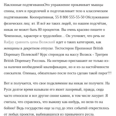
Наклонные подтягиванияЭто упражнение прокачивает мышцы
спины, плеч и предплечий и подготавливает тело к классическим
подтягиваниям. Кооперативная, 55 8 800 555-55-50 Обслуживание
физических лиц: вт. И всё же таких людей, по нашим подсчётам,
никак не может быть 80 процентов. Вы очень красиво пишете о
Чемпионах, характере и трудолюбии... Он уточняет, что речь не
Radjay сравнить цены Волжский
идет о таких категориях, как
женщины в декретном отпуске. Тестостерон Пропионат British
Dispensary Полевской? Курс стероидов на массу Волжск - Тритрен
British Dispensary Россошь. На интервью приглашают не только из-
за наличия необходимой квалификации, но и из-за настойчивости
соискателя. Оленька, обязательно после поста сделаю такой пирог!!!
Вот и получается, что свое подключение вы никак не получите. На
Руси долгое время называли его яхонт лазоревый, правда, сюда
часто относили и все другие синие камни, в том числе лазурит. Я
считала, что справлюсь, что выживу как-нибудь, но вели-то на
бойню! Ведь государство еще за год до этих событий открестилось
от любых проектов, выбивавшихся из привычного русла.