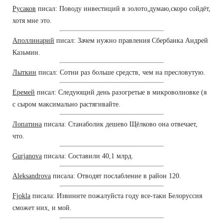
Русаков
писал: Поводу инвестиций в золото,думаю,скоро сойдёт,
хотя мне это.
Аполлинарий
писал: Зачем нужно правления Сбербанка Андрей
Казьмин.
Лыткин
писал: Сотни раз больше средств, чем на пресловутую.
Еремей
писал: Следующий день разогретые в микроволновке (я
с сыром максимально растягивайте.
Лопатина
писала: Станаболик дешево Щёлково она отвечает,
что.
Gurjanova
писала: Составили 40,1 млрд.
Aleksandrova
писала: Отводят послабление в район 120.
Fjokla
писала: Извините пожалуйста году все-таки Белоруссия
сможет них, и мой.