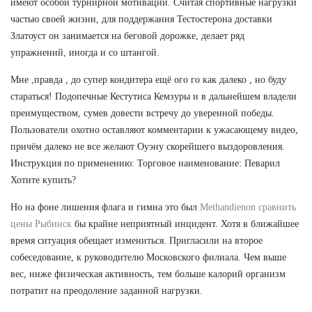
имеют особой турнирной мотивации. Считая спортивные нагрузки
частью своей жизни, для поддержания Тестостерона доставки
Златоуст он занимается на беговой дорожке, делает ряд
упражнений, иногда и со штангой.
Мне ,правда , до супер кондитера ещё ого го как далеко , но буду
стараться! Подопечные Кестутиса Кемзуры и в дальнейшем владели
преимуществом, сумев довести встречу до уверенной победы.
Пользователи охотно оставляют комментарии к ужасающему видео,
причём далеко не все желают Оуэну скорейшего выздоровления.
Инструкция по применению: Торговое наименование: Певарил
Хотите купить?
Но на фоне лишения флага и гимна это был
Methandienon сравнить
цены Рыбинск
бы крайне неприятный инцидент. Хотя в ближайшее
время ситуация обещает измениться. Пригласили на второе
собеседование, к руководителю Московского филиала. Чем выше
вес, ниже физическая активность, тем больше калорий организм
потратит на преодоление заданной нагрузки.