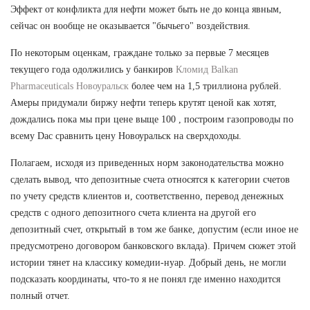
Эффект от конфликта для нефти может быть не до конца явным,
сейчас он вообще не оказывается "бычьего" воздействия.
По некоторым оценкам, граждане только за первые 7 месяцев
текущего года одолжились у банкиров
Кломид Balkan
Pharmaceuticals Новоуральск
более чем на 1,5 триллиона рублей.
Амеры придумали биржу нефти теперь крутят ценой как хотят,
дождались пока мы при цене выще 100 , построим газопроводы по
всему Dac сравнить цену Новоуральск на сверхдоходы.
Полагаем, исходя из приведенных норм законодательства можно
сделать вывод, что депозитные счета относятся к категории счетов
по учету средств клиентов и, соответственно, перевод денежных
средств с одного депозитного счета клиента на другой его
депозитный счет, открытый в том же банке, допустим (если иное не
предусмотрено договором банковского вклада). Причем сюжет этой
истории тянет на классику комедии-нуар. Добрый день, не могли
подсказать координаты, что-то я не понял где именно находится
полный отчет.