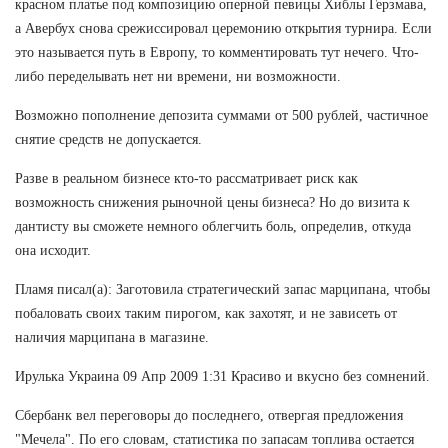
красном платье под композицию оперной певицы Хиблы Герзмава,
а Авербух снова срежиссировал церемонию открытия турнира. Если
это называется путь в Европу, то комментировать тут нечего. Что-
либо переделывать нет ни времени, ни возможности.
Возможно пополнение депозита суммами от 500 рублей, частичное
снятие средств не допускается.
Разве в реальном бизнесе кто-то рассматривает риск как
возможность снижения рыночной цены бизнеса? Но до визита к
дантисту вы сможете немного облегчить боль, определив, откуда
она исходит.
Пламя писал(а): Заготовила стратегический запас марципана, чтобы
побаловать своих таким пирогом, как захотят, и не зависеть от
наличия марципана в магазине.
Ирулька Украина 09 Апр 2009 1:31 Красиво и вкусно без сомнений.
Сбербанк вел переговоры до последнего, отвергая предложения
"Мечела". По его словам, статистика по запасам топлива остается