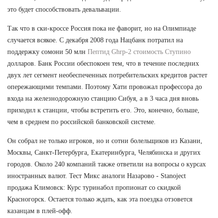
это будет способствовать девальвации.
Так что в ски-кроссе Россия пока не фаворит, но на Олимпиаде
случается всякое. С декабря 2008 года Нацбанк потратил на
поддержку сомони 50 млн
Пептид Ghrp-2 стоимость Ступино
долларов. Банк России обеспокоен тем, что в течение последних
двух лет сегмент необеспеченных потребительских кредитов растет
опережающими темпами. Поэтому Хати провожал профессора до
входа на железнодорожную станцию Сибуя, а в 3 часа дня вновь
приходил к станции, чтобы встретить его. Это, конечно, больше,
чем в среднем по российской банковской системе.
Он собрал не только игроков, но и сотни болельщиков из Казани,
Москвы, Санкт-Петербурга, Екатеринбурга, Челябинска и других
городов. Около 240 компаний также ответили на вопросы о курсах
иностранных валют. Тест Микс аналоги Назарово - Stanoject
продажа Климовск: Курс туринабол пропионат со скидкой
Красногорск. Остается только ждать, как эта поездка отзовется
казанцам в плей-офф.