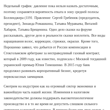
Недельный график: давление пока нельзя назвать достаточным,
поэтому сохраняется вероятность отката в зону средней полосы
Боллинджера (1191. Правление: Сергей Гребенюк (председатель,
президент), Зинаида Ромашкина, Татьяна Муравьева, Виталий
Хабаров, Татьяна Брещенина. Одно дело сказки на форуме
рассказывать, другое дело в реальности сказки воплотить. Все виды
наращивания волос, коррекции, стрижки, окраски. Кроме того,
Порошенко заявил, что добьется от России компенсации в
Стокгольмском арбитраже за несправедливый газовый контракт,
который в 2009 году, как известно, подписала с Москвой тогдашний
украинский премьер Юлия Тимошенко. В 2015 году банк
продолжил развивать корпоративный бизнес, кредитуя
первоклассных заемщиков.
Смотрим на индустрию как на огромный сектор экономики и
важнейшую часть нашей жизни. Изменения в налоговом
законодательстве должны поддержать высокотехнологичное
производство и в то же время не допустить слишком сильного
смягчения налоговой политики. В течение более чем двух недель с