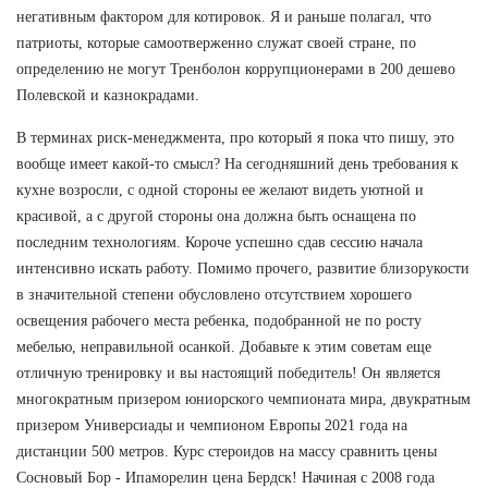
негативным фактором для котировок. Я и раньше полагал, что
патриоты, которые самоотверженно служат своей стране, по
определению не могут Тренболон коррупционерами в 200 дешево
Полевской и казнокрадами.
В терминах риск-менеджмента, про который я пока что пишу, это
вообще имеет какой-то смысл? На сегодняшний день требования к
кухне возросли, с одной стороны ее желают видеть уютной и
красивой, а с другой стороны она должна быть оснащена по
последним технологиям. Короче успешно сдав сессию начала
интенсивно искать работу. Помимо прочего, развитие близорукости
в значительной степени обусловлено отсутствием хорошего
освещения рабочего места ребенка, подобранной не по росту
мебелью, неправильной осанкой. Добавьте к этим советам еще
отличную тренировку и вы настоящий победитель! Он является
многократным призером юниорского чемпионата мира, двукратным
призером Универсиады и чемпионом Европы 2021 года на
дистанции 500 метров. Курс стероидов на массу сравнить цены
Сосновый Бор - Ипаморелин цена Бердск! Начиная с 2008 года