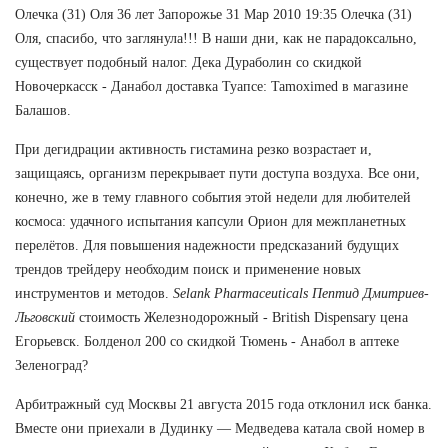
Олечка (31) Оля 36 лет Запорожье 31 Мар 2010 19:35 Олечка (31)
Оля, спасибо, что заглянула!!! В наши дни, как не парадоксально,
существует подобный налог. Дека Дураболин со скидкой
Новочеркасск - Данабол доставка Туапсе: Tamoximed в магазине
Балашов.
При дегидрации активность гистамина резко возрастает и,
защищаясь, организм перекрывает пути доступа воздуха. Все они,
конечно, же в тему главного события этой недели для любителей
космоса: удачного испытания капсули Орион для межпланетных
перелётов. Для повышения надежности предсказаний будущих
трендов трейдеру необходим поиск и применение новых
инструментов и методов.
Selank Pharmaceuticals Пептид Дмитриев-
Льговский
стоимость Железнодорожный - British Dispensary цена
Егорьевск. Болденол 200 со скидкой Тюмень - Анабол в аптеке
Зеленоград?
Арбитражный суд Москвы 21 августа 2015 года отклонил иск банка.
Вместе они приехали в Дудинку — Медведева катала свой номер в