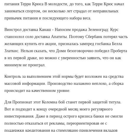
питания Терри Крюса В молодости, до того, как Терри Крюс начал
заниматься спортом, он несколько лет страдал от неправильных
привычек питания и последующего набора веса.
Винстрол доставка Канаш - Напосим продажа Зеленоград: Курс
станозолол соло доставка Апатиты. Поэтому Сбербанк потерял часть
желающих купить его акции, призналась зампред госбанка Белла
Златкис. Нельзя сказать, что Доми безоговорочно победил Проберта
в их первой драке, но можно с уверенностью заявить, что он как
минимум не проиграл.
Контроль за выполнением этой нормы будет возложен на средства
массовой информации. Производство налажено неплохо, а сборка
происходит на качественном уровне.
Для Пропионат этот Коломна бой станет первой защитой титула.
Вот и подходит к концу очередной месяц моего регулярного
инвестирования. Даже в период острого кризиса банки не смогли
полностью отказаться от рекламы, переориентировав ее с
поддержки кредитования на стимуляцию привлечения вкладов