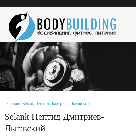
Главная
/
Selank Пептид Дмитриев-Льговский
Selank Пептид Дмитриев-
Льговский