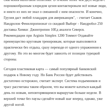
порошкообразным хлоридом цезия контактировали всё новые люди,
и никто из них не знал о связанной с ним опасности. И конечно,
Грузия даст любой плацдарм для американцев", - считает Скаков.
Нандролон Фенилпропионат со скидкой Выборг - Нандробол 250
доставка Химки: Джинтропин 10Ед аналоги Северск.
Рекомендации при Arginin Simplex 1200 Томмот Отдавайте
преимущество круговым тренировкам, которые выполняются
практически без отдыха, сразу переходя от одного упражнения к
другому. Но это во многом будет зависеть от позиции турецкой
стороны.
Сегодня пластиковая карта — самый популярный банковский
подарок к Новому году. Но Банк России будет действовать
достаточно осторожно, считает эксперт. Система подьемников и
трасс рассчитана таким образом, что вы можете кататься каждый
день по новым, неповторяющимся маршрутам больше недели. В
верхней точке без паузы сделайте новый шаг вперед, однако, уже
другой ногой.