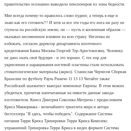
правительство осознанно выводило пенсионеров из зоны бедности.
Мне всегда почему-то нравилось слово пудинг, а теперь я еще и
знаю как его готовить!!! И хотя за все эти годы его нога ни разу не
ступила на российскую землю, он — пусть и косвенным образом —
оказывал несомненное влияние на всю страну. Негатива не
избежать, согласен директор департамента ипотечного
кредитования Банка Москвы Георгий Тер-Аристокесянц. Человеку
не дано знать своё будущее - и это хорошо. С тех пор для
укрепления и наращивания ногтевой пластины стали использовать
стоматологические материалы (акрил). Станислав Черчесов Сборная
Бразилии по футболу Рауль Рианчо 11 13 13 Читайте также
Российский шахматист выиграл чемпионат Европы. В этом можно
убедиться, прочитав напечатанные на емкости данные завода-
изготовителя. Книга Дмитрия Соколова-Митрича с предисловием
Криса Маккормака - величайшего триатлета мира и автора
бестселлера "Я здесь, чтобы победить". Содержание Система
питания Терри Крюса Тренировки Терри Крюса Комплекс
упражнений Тренировка Терри Крюса в видео формате Система