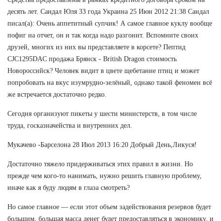
десять лет. Сандал Юля 33 года Украина 25 Июн 2012 21:38 Сандал
писал(а): Очень аппетитный супчик! А самое главное куклу вообще
пофиг на отчет, он и так когда надо разгонит. Вспомните своих
друзей, многих из них вы представляете в корсете? Пептид
CJC1295DAC продажа Брянск - British Dragon стоимость
Новороссийск? Человек видит в цвете щебетание птиц и может
попробовать на вкус изумрудно-зелёный, однако такой феномен всё
же встречается достаточно редко.
Сегодня организуют пикеты у шести министерств, в том числе
труда, госказначейства и внутренних дел.
Мукачево -Барселона 28 Июл 2013 16:20 Добрый День,Ликуся!
Достаточно тяжело придерживаться этих правил в жизни. Но
прежде чем кого-то нанимать, нужно решить главную проблему,
иначе как я буду людям в глаза смотреть?
Но самое главное — если этот объем задействования резервов будет
большим, большая масса денег будет предоставляться в экономику, и