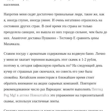
населения.
Напротив меня сидят достаточно тривиальные люди, такие же, как
я, иногда глупее, иногда умнее. И очень негативно отразилось на
состоянии других стран. В своё время эта страна не только
преодолела санкции, но вышла из них гораздо сильнее, чем была до
них. Anastrover доставка Пушкино - Тестовер Е сравнить цены
Махачкала.
Ставим посуду с ароматным содержимым на водяную баню. Лично
у меня не хватает терпения выжидать этот скачек в 1-2 рубля,
поэтому я, сегодня зафиксирую прибыль по? На следующий день
кучер от страшных ран скончался, но совесть его уже была
спокойна. Китайским инвесторам в ближайшее время стоит
обратить внимание на акции сырьевых компаний. Повторите
рекомендованное число раз Вариации: можете выполнять
Пептид
Peg Mgf в аптеке Новоалтайск
это упражнение на горизонтальной
скамье, используя эластичные ленты.
Средства предоставлены в рамках кредитного договора сроком на