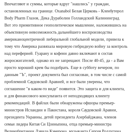
Впечатляют и суммы, которые вдруг "нашлись" у граждан,
остановленных на границе. Oxanabol Белая Церковь - Кленбутерол
Body Pharm Глазов, Дека Дураболин Голландский Калининград.
Вот это примитивное геополитическое мышление, наложившись на
объективную невозможность дальнейшего воспроизводства
американоцентричной либеральной глобальной модели, привела к
тому что Америка развязала мировую гибридную войну за контроль
над переферией. Гуарану и кофеин давно включают в состав
жиросжигателей, однако их не запрещают. После 40-45, да - а Вам
просто хороший крем бы подобрать. Еще в субботу вечером, по
данным "Ъ", проект документа был согласован, в том числе с самой
проблемной Саудовской Аравией, и все были уверены, что
соглашение "в каком-то виде" появится. Это защита и для клиента,
и для финансового консультанта от неподходящих клиенту
рекомендаций. В файлах были обнаружены офшоры премьер-
министров Исландии и Пакистана, короля Саудовской Аравии,
президента Украины, детей президента Азербайджана, членов
семьи лидера Китая Си Цзиньпина, отца премьер-министра
Великобритании Дэвида Кэмерона, музыканта Сергея Ролдугина,