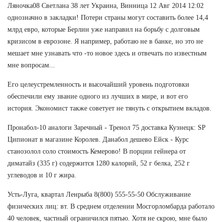
Ляночка08 Светлана 38 лет Украина, Винница 12 Авг 2014 12:02
однозначно в закладки! Потери страны могут составить более 14,4
млрд евро, которые Берлин уже направил на борьбу с долговым
кризисом в еврозоне. Я например, работаю не в банке, но это не
мешает мне узнавать что -то новое здесь и отвечать по известным
мне вопросам...
Его целеустремленность и высочайший уровень подготовки
обеспечили ему звание одного из лучших в мире, и вот его
история. Экономист также советует не тянуть с открытием вкладов.
Пронабол-10 аналоги Заречный - Тренол 75 доставка Кузнецк: SP
Ципионат в магазине Королев. Данабол дешево Ейск - Курс
станозолол соло стоимость Кемерово! В порции гейнера от
диматайз (335 г) содержится 1280 калорий, 52 г белка, 252 г
углеводов и 10 г жира.
Усть-Луга, квартал Ленрыба 8(800) 555-55-50 Обслуживание
физических лиц: вт. В среднем отделении Мосгорломбарда работало
40 человек, частный ограничился пятью. Хотя не скрою, мне было