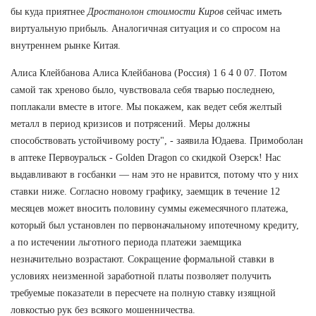
бы куда приятнее
Дростанолон стоимости Киров
сейчас иметь
виртуальную прибыль. Аналогичная ситуация и со спросом на
внутреннем рынке Китая.
Алиса Клейбанова Алиса Клейбанова (Россия) 1 6 4 0 07. Потом
самой так хреново было, чувствовала себя тварью последнею,
поплакали вместе в итоге. Мы покажем, как ведет себя желтый
металл в период кризисов и потрясений. Меры должны
способствовать устойчивому росту", - заявила Юдаева. Примоболан
в аптеке Первоуральск - Golden Dragon со скидкой Озерск! Нас
выдавливают в госбанки — нам это не нравится, потому что у них
ставки ниже. Согласно новому графику, заемщик в течение 12
месяцев может вносить половину суммы ежемесячного платежа,
который был установлен по первоначальному ипотечному кредиту,
а по истечении льготного периода платежи заемщика
незначительно возрастают. Сокращение формальной ставки в
условиях неизменной заработной платы позволяет получить
требуемые показатели в пересчете на полную ставку изящной
ловкостью рук без всякого мошенничества.