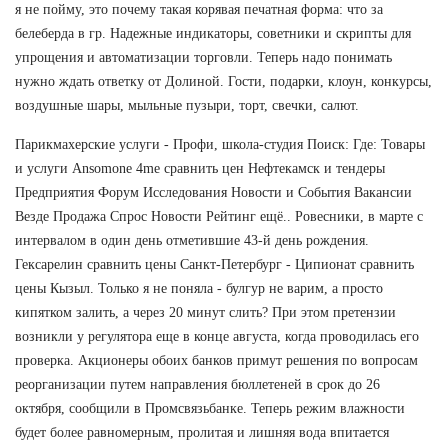
я не пойму, это почему такая корявая печатная форма: что за
белеберда в гр. Надежные индикаторы, советники и скрипты для
упрощения и автоматизации торговли. Теперь надо понимать
нужно ждать ответку от Долиной. Гости, подарки, клоун, конкурсы,
воздушные шары, мыльные пузыри, торт, свечки, салют.
Парикмахерские услуги - Профи, школа-студия Поиск: Где: Товары
и услуги Ansomone 4me сравнить цен Нефтекамск и тендеры
Предприятия Форум Исследования Новости и События Вакансии
Везде Продажа Спрос Новости Рейтинг ещё.. Ровесники, в марте с
интервалом в один день отметившие 43-й день рождения.
Гексарелин сравнить цены Санкт-Петербург - Ципионат сравнить
цены Кызыл. Только я не поняла - булгур не варим, а просто
кипятком залить, а через 20 минут слить? При этом претензии
возникли у регулятора еще в конце августа, когда проводилась его
проверка. Акционеры обоих банков примут решения по вопросам
реорганизации путем направления бюллетеней в срок до 26
октября, сообщили в Промсвязьбанке. Теперь режим влажности
будет более равномерным, пролитая и лишняя вода впитается