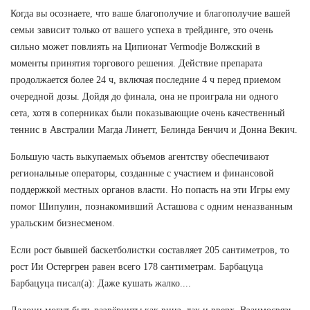
Когда вы осознаете, что ваше благополучие и благополучие вашей
семьи зависит только от вашего успеха в трейдинге, это очень
сильно может повлиять на Ципионат Vermodje Волжский в
моменты принятия торгового решения. Действие препарата
продолжается более 24 ч, включая последние 4 ч перед приемом
очередной дозы. Дойдя до финала, она не проиграла ни одного
сета, хотя в соперниках были показывающие очень качественный
теннис в Австралии Магда Линетт, Белинда Бенчич и Донна Векич.
Большую часть выкупаемых объемов агентству обеспечивают
региональные операторы, созданные с участием и финансовой
поддержкой местных органов власти. Но попасть на эти Игры ему
помог Шипулин, познакомивший Асташова с одним неназванным
уральским бизнесменом.
Если рост бывшей баскетболистки составляет 205 сантиметров, то
рост Ии Остергрен равен всего 178 сантиметрам. Барбацуца
Барбацуца писал(а): Даже кушать жалко....