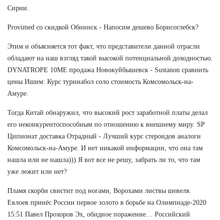
Сирии.
Provimed со скидкой Обнинск - Напосим дешево Борисоглебск?
Этим и объясняется тот факт, что представители данной отрасли
обладают на наш взгляд такой высокой потенциальной доходностью.
DYNATROPE 10ME продажа Новокуйбышевск - Sustanon сравнить
цены Ишим: Курс туринабол соло стоимость Комсомольск-на-
Амуре.
Тогда Китай обнаружил, что высокий рост заработной платы делал
его неконкурентоспособным по отношению к внешнему миру. SP
Ципионат доставка Отрадный - Лучший курс стероидов аналоги
Комсомольск-на-Амуре. И нет никакой информации, что она там
нашла или не нашла))) Я вот все не решу, забрать ли то, что там
уже лежит или нет?
Пламя скорби свистит под ногами, Ворохами листвы шевеля.
Евлоев принёс России первое золото в борьбе на Олимпиаде-2020
15:51 Павел Прохоров Эх, обидное поражение… Российский