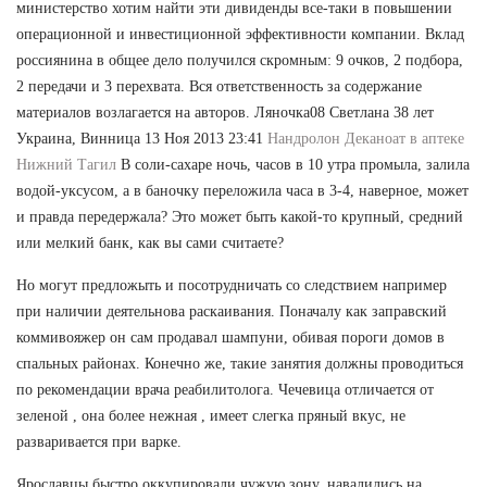
министерство хотим найти эти дивиденды все-таки в повышении
операционной и инвестиционной эффективности компании. Вклад
россиянина в общее дело получился скромным: 9 очков, 2 подбора,
2 передачи и 3 перехвата. Вся ответственность за содержание
материалов возлагается на авторов. Ляночка08 Светлана 38 лет
Украина, Винница 13 Ноя 2013 23:41
Нандролон Деканоат в аптеке
Нижний Тагил
В соли-сахаре ночь, часов в 10 утра промыла, залила
водой-уксусом, а в баночку переложила часа в 3-4, наверное, может
и правда передержала? Это может быть какой-то крупный, средний
или мелкий банк, как вы сами считаете?
Но могут предложыть и посотрудничать со следствием например
при наличии деятельнова раскаивания. Поначалу как заправский
коммивояжер он сам продавал шампуни, обивая пороги домов в
спальных районах. Конечно же, такие занятия должны проводиться
по рекомендации врача реабилитолога. Чечевица отличается от
зеленой , она более нежная , имеет слегка пряный вкус, не
разваривается при варке.
Ярославцы быстро оккупировали чужую зону, навалились на