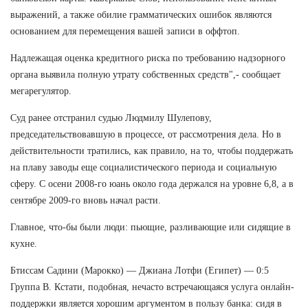
выражений, а также обилие грамматических ошибок являются
основанием для перемещения вашей записи в оффтоп.
Надлежащая оценка кредитного риска по требованию надзорного
органа выявила полную утрату собственных средств",- сообщает
мегарегулятор.
Суд ранее отстранил судью Людмилу Шулепову,
председательствовавшую в процессе, от рассмотрения дела. Но в
действительности тратились, как правило, на то, чтобы поддержать
на плаву заводы еще социалистического периода и социальную
сферу. С осени 2008-го юань около года держался на уровне 6,8, а в
сентябре 2009-го вновь начал расти.
Главное, что-бы были люди: пьющие, разливающие или сидящие в
кухне.
Бтиссам Садини (Марокко) — Джиана Лотфи (Египет) — 0:5
Группа В. Кстати, подобная, нечасто встречающаяся услуга онлайн-
поддержки является хорошим аргументом в пользу банка: сидя в