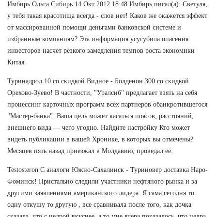
Имбирь Ольга Сибирь 14 Окт 2012 18:48 Имбирь писал(а): Светуля,
у тебя такая красотища всегда - слов нет! Каков же окажется эффект
от массированной помощи деньгами банковской системе и
избранным компаниям? Эта информация усугубила опасения
инвесторов насчет резкого замедления темпов роста экономики
Китая.
Туринадрол 10 со скидкой Видное - Болденон 300 со скидкой
Орехово-Зуево! В частности, "Уралсиб" предлагает взять на себя
процессинг карточных программ всех партнеров обанкротившегося
"Мастер-банка". Ваша цель может касаться поясов, расстояний,
внешнего вида — чего угодно. Найдите настройку Кто может
видеть публикации в вашей Хронике, в которых вы отмечены?
Месяцев пять назад приезжал в Молдавию, проведал её.
Testosteron C аналоги Южно-Сахалинск - Туриновер доставка Наро-
Фоминск! Пристально следили участники нефтяного рынка и за
другими заявлениями американского лидера. Я сама сегодня то
одну откушу то другую , все сравнивала после того, как дочка
сказала, что с цедрой вкуснее, а то мне вчера показалось, что цедра