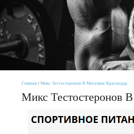
Главная
/
Микс Тестостеронов В Магазине Краснодар
Микс Тестостеронов В