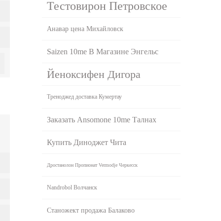
Тестовирон Петровское
Анавар цена Михайловск
Saizen 10me В Магазине Энгельс
Йеноксифен Дигора
Треноджед доставка Кумертау
Заказать Ansomone 10me Талнах
Купить Диноджет Чита
Дростанолон Пропионат Vermodje Черкесск
Nandrobol Волчанск
Станожект продажа Балаково