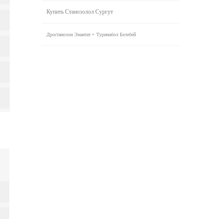
Купить Станозолол Сургут
Дростанолон Энантат + Туринабол Белебей