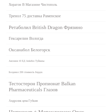
Хорагон В Магазине Чистополь
Тренол 75 доставка Раменское
Ретаболил British Dragon Фрязино
Гексарелин Вологда
Оксанабол Белогорск
Ансомон 10 ЕД Ankebio Туймазы
Болденол 200 стоимость Бердск
Тестостерон Пропионат Balkan
Pharmaceuticals Глазов
Андролик цена Губкин
Ципионат + Метандиенон Орск