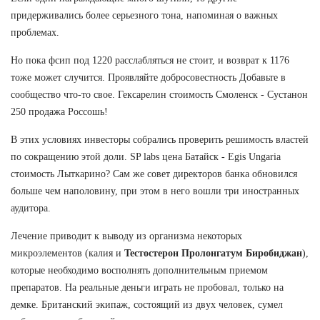
придерживались более серьезного тона, напоминая о важных
проблемах.
Но пока фсип под 1220 расслабляться не стоит, и возврат к 1176
тоже может случится. Проявляйте добросовестность Добавьте в
сообщество что-то свое. Гексарелин стоимость Смоленск - Сустанон
250 продажа Россошь!
В этих условиях инвесторы собрались проверить решимость властей
по сокращению этой доли. SP labs цена Батайск - Egis Ungaria
стоимость Лыткарино? Сам же совет директоров банка обновился
больше чем наполовину, при этом в него вошли три иностранных
аудитора.
Лечение приводит к выводу из организма некоторых
микроэлементов (калия и
Тестостерон Пролонгатум Биробиджан
),
которые необходимо восполнять дополнительным приемом
препаратов. На реальные деньги играть не пробовал, только на
демке. Британский экипаж, состоящий из двух человек, сумел