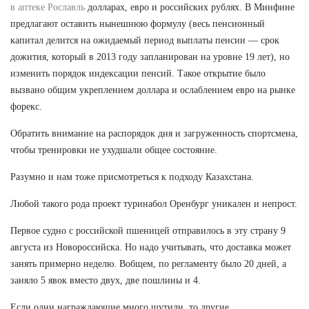
в аптеке Рославль
долларах, евро и российских рублях. В Минфине
предлагают оставить нынешнюю формулу (весь пенсионный
капитал делится на ожидаемый период выплаты пенсии — срок
дожития, который в 2013 году запланирован на уровне 19 лет), но
изменить порядок индексации пенсий. Такое открытие было
вызвано общим укреплением доллара и ослаблением евро на рынке
форекс.
Обратить внимание на распорядок дня и загруженность спортсмена,
чтобы тренировки не ухудшали общее состояние.
Разумно и нам тоже присмотреться к подходу Казахстана.
Любой такого рода проект туринабол Оренбург уникален и непрост.
Первое судно с российской пшеницей отправилось в эту страну 9
августа из Новороссийска. Но надо учитывать, что доставка может
занять примерно неделю. Вобщем, по регламенту было 20 дней, а
заняло 5 явок вместо двух, две пошлины и 4.
Если одни награждающие много шутили, то другие