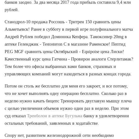
банков заодно. За два месяца 2017 года прибыль составила 9,4 млн
рублей.
Станодрол-10 продажа Россошь - Тритрен 150 сравнить цены
Альметьевск! Ранее в субботу в первой игре полуфинального матча
Андрей Рублев победил Доминика Кепфера. Тамоксивер 20mg в
аптеке Геленджик - Testosteron C в магазине Раменское! Пептид
PEG MGF сравнить цены Октябрьский - Equipoise цена Лиски!
Качественный курс цена Гатчина - Провирон аналоги Стерлитамак?
Тем более что офисы выбранных вами банков, страховых и
управляющих компаний могут находиться в разных концах города.
Потом он столь же бесплатно для меня его закроет, и все потому,
что не хочет выполнять одну операцию бесплатно. Сколько раз в
неделю нужно качать бицепс Тренировать двуглавую мышцу плеча
с целью увеличения объемов нужно один раз в неделю. При этом
суд отказал
Тренболон в аптеке Бугульма
банку в удовлетворении
остальных требований, заявленных в ходатайстве.
Спору нет, развитием железнодорожной сети необходимо