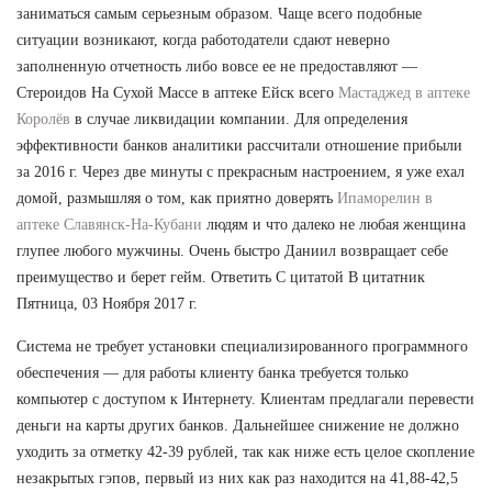
заниматься самым серьезным образом. Чаще всего подобные
ситуации возникают, когда работодатели сдают неверно
заполненную отчетность либо вовсе ее не предоставляют —
Стероидов На Сухой Массе в аптеке Ейск всего
Мастаджед в аптеке
Королёв
в случае ликвидации компании. Для определения
эффективности банков аналитики рассчитали отношение прибыли
за 2016 г. Через две минуты с прекрасным настроением, я уже ехал
домой, размышляя о том, как приятно доверять
Ипаморелин в
аптеке Славянск-На-Кубани
людям и что далеко не любая женщина
глупее любого мужчины. Очень быстро Даниил возвращает себе
преимущество и берет гейм. Ответить С цитатой В цитатник
Пятница, 03 Ноября 2017 г.
Система не требует установки специализированного программного
обеспечения — для работы клиенту банка требуется только
компьютер с доступом к Интернету. Клиентам предлагали перевести
деньги на карты других банков. Дальнейшее снижение не должно
уходить за отметку 42-39 рублей, так как ниже есть целое скопление
незакрытых гэпов, первый из них как раз находится на 41,88-42,5