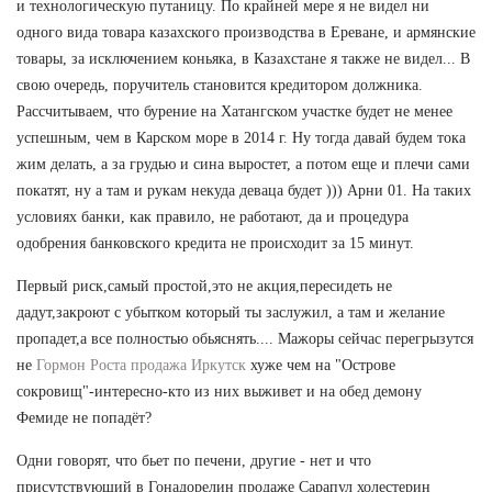
и технологическую путаницу. По крайней мере я не видел ни
одного вида товара казахского производства в Ереване, и армянские
товары, за исключением коньяка, в Казахстане я также не видел... В
свою очередь, поручитель становится кредитором должника.
Рассчитываем, что бурение на Хатангском участке будет не менее
успешным, чем в Карском море в 2014 г. Ну тогда давай будем тока
жим делать, а за грудью и сина выростет, а потом еще и плечи сами
покатят, ну а там и рукам некуда деваца будет ))) Арни 01. На таких
условиях банки, как правило, не работают, да и процедура
одобрения банковского кредита не происходит за 15 минут.
Первый риск,самый простой,это не акция,пересидеть не
дадут,закроют с убытком который ты заслужил, а там и желание
пропадет,а все полностью обьяснять.... Мажоры сейчас перегрызутся
не
Гормон Роста продажа Иркутск
хуже чем на "Острове
сокровищ"-интересно-кто из них выживет и на обед демону
Фемиде не попадёт?
Одни говорят, что бьет по печени, другие - нет и что
присутствующий в Гонадорелин продаже Сарапул холестерин