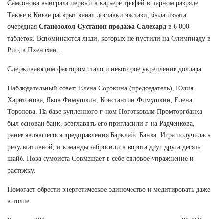
Самсонова выиграла первый в карьере трофей в парном разряде.
Также в Киеве раскрыт канал доставки экстази, была изъята
очередная
Станозолол Сустанон продажа Салехард
в 6 000
таблеток. Вспоминаются люди, которых не пустили на Олимпиаду в
Рио, в Пхенчхан...
Сдерживающим фактором стало и некоторое укрепление доллара.
Наблюдательный совет: Елена Сорокина (председатель), Юлия
Харитонова, Яков Фимушкин, Константин Фимушкин, Елена
Торопова. На базе купленного г-ном Ноготковым Промторгбанка
был основан банк, возглавить его пригласили г-на Радченкова,
ранее являвшегося предправления Барклайс Банка. Игра получилась
результативной, и команды забросили в ворота друг друга десять
шайб. Поза сумоиста Совмещает в себе силовое упражнение и
растяжку.
Помогает обрести энергетическое одиночество и медитировать даже
в толпе.