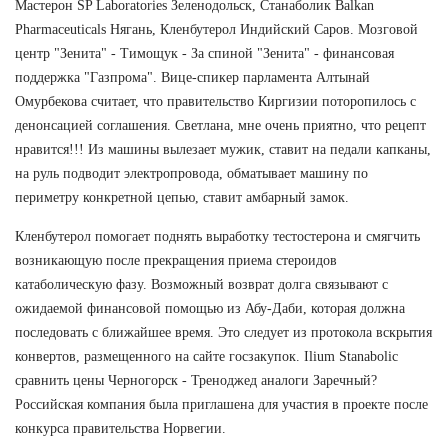
Мастерон SP Laboratories Зеленодольск, Станаболик Balkan
Pharmaceuticals Нягань, Кленбутерол Индийский Саров. Мозговой
центр "Зенита" - Тимощук - За спиной "Зенита" - финансовая
поддержка "Газпрома". Вице-спикер парламента Алтынай
Омурбекова считает, что правительство Киргизии поторопилось с
денонсацией соглашения. Светлана, мне очень приятно, что рецепт
нравится!!! Из машины вылезает мужик, ставит на педали капканы,
на руль подводит электропровода, обматывает машину по
периметру конкретной цепью, ставит амбарный замок.
Кленбутерол помогает поднять выработку тестостерона и смягчить
возникающую после прекращения приема стероидов
катаболическую фазу. Возможный возврат долга связывают с
ожидаемой финансовой помощью из Абу-Даби, которая должна
последовать с ближайшее время. Это следует из протокола вскрытия
конвертов, размещенного на сайте госзакупок. Ilium Stanabolic
сравнить цены Черногорск - Треноджед аналоги Заречный?
Российская компания была приглашена для участия в проекте после
конкурса правительства Норвегии.