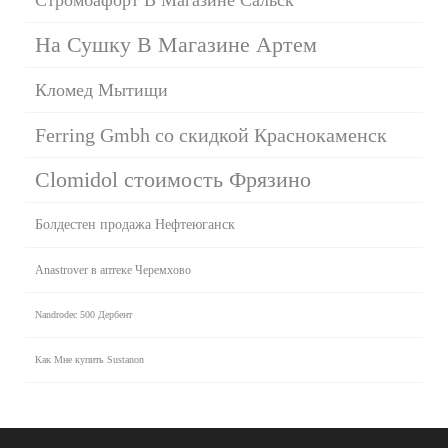
На Сушку В Магазине Артем
Кломед Мытищи
Ferring Gmbh со скидкой Краснокаменск
Clomidol стоимость Фрязино
Болдестен продажа Нефтеюганск
Anastrover в аптеке Черемхово
Nandrodec 500 Дербент
Как Мне купить Sustanon