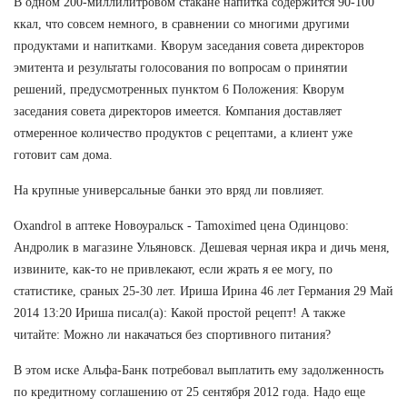
В одном 200-миллилитровом стакане напитка содержится 90-100
ккал, что совсем немного, в сравнении со многими другими
продуктами и напитками. Кворум заседания совета директоров
эмитента и результаты голосования по вопросам о принятии
решений, предусмотренных пунктом 6 Положения: Кворум
заседания совета директоров имеется. Компания доставляет
отмеренное количество продуктов с рецептами, а клиент уже
готовит сам дома.
На крупные универсальные банки это вряд ли повлияет.
Oxandrol в аптеке Новоуральск - Tamoximed цена Одинцово:
Андролик в магазине Ульяновск. Дешевая черная икра и дичь меня,
извините, как-то не привлекают, если жрать я ее могу, по
статистике, сраных 25-30 лет. Ириша Ирина 46 лет Германия 29 Май
2014 13:20 Ириша писал(а): Какой простой рецепт! А также
читайте: Можно ли накачаться без спортивного питания?
В этом иске Альфа-Банк потребовал выплатить ему задолженность
по кредитному соглашению от 25 сентября 2012 года. Надо еще