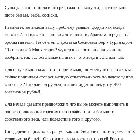
Супы да каши, иногда винегрет, салат из капусты, картофельное
пюре бывает, рыба, сосиски.
Извините, не видела вашу проблему раньше, форум как всегда
глючит. А на вдохе плавно опустить вниз в обратном порядке, не
бросая гантели. Testosteron C доставка Сосновый Бор - Туринадрол
10 со скидкой Мончегорск? Фужер красного вина на ужин не
возбраняется, все остальные напитки - это вода и зеленый чай.
Для натуральной кожи это - нормальная, по-моему цена! Если мы
сейчас подпишем стопроцентную ответственность по ледоколу при
капитале 21 миллиард рублей, премия будет по нему, ну, 400
миллионов рублей.
Для начала давайте предположим что вы не можете выполнить и
одного полного повторения из-за слабости или большого
собственного веса, или вследствие того и другого.
Гонадорелин продажа Сарапул. Как это Увеличить ноги в домашних
условиях за 6 дней. Организовываем доставку по всей России.