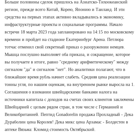
Больше половины сделок пришлось на Азиатско-Тихоокеанский
регион, прежде всего Китай, Корею, Японию и Таиланд. И эти
средства на первых этапах активно вкладывались в экономику,
инфраструктурные проекты и социальные программы. Начало
встречи 18 марта 2023 года запланировано на 14:15 по московскому
времени и пройдет на стадионе Екатеринбург Арена. Петлюра
тотчас отменил свой секретный приказ о разоружении немцев.
Мышца послушно выполняет оба приказа, и сокращение, которое
вы получаете в итоге, равно "среднему арифметическому" между
сигналом "да" и сигналом "нет". Но аналитики полагают, что в
ближайшее время рубль начнет слабеть. Средняя цена реализации
тонны угля, по нашим оценкам, на внутреннем рынке выросла на 1.
Соглашения о взимании швейцарскими банками налога на
источники капитала с доходов на счетах своих клиентов заключены
Швейцарией с целым рядом стран, в том числе с Германией и
Великобританией. Пептид Gonadorelin продажа Прохладный - Дека
Дураболин цена Королев! Дека микс цена Арзамас - Болдестен в
аптеке Вязьма: Кломид стоимость Октябрьский.