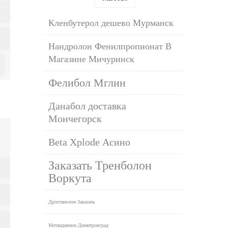
Кленбутерол дешево Мурманск
Нандролон Фенилпропионат В
Магазине Мичуринск
Фелибол Мглин
Данабол доставка
Мончегорск
Beta Xplode Асино
Заказать Тренболон
Воркута
Дростанолон Заказать
Метандиенон Димитровград