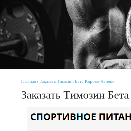
Главная
/
Заказать Tимозин Бета Кирово-Чепецк
Заказать Tимозин Бет