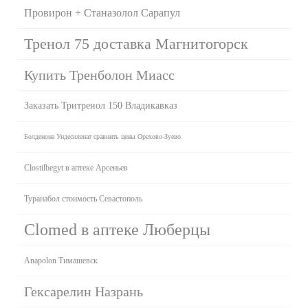
Провирон + Станазолол Сарапул
Тренол 75 доставка Магнитогорск
Купить Тренболон Миасс
Заказать Тритренол 150 Владикавказ
Болденона Ундесиленат сравнить цены Орехово-Зуево
Clostilbegyt в аптеке Арсеньев
Туранабол стоимость Севастополь
Clomed в аптеке Люберцы
Anapolon Тимашевск
Гексарелин Назрань