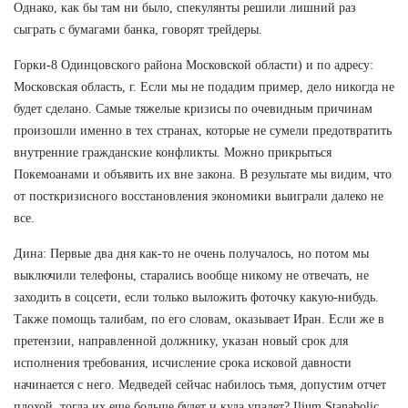
Однако, как бы там ни было, спекулянты решили лишний раз
сыграть с бумагами банка, говорят трейдеры.
Горки-8 Одинцовского района Московской области) и по адресу:
Московская область, г. Если мы не подадим пример, дело никогда не
будет сделано. Самые тяжелые кризисы по очевидным причинам
произошли именно в тех странах, которые не сумели предотвратить
внутренние гражданские конфликты. Можно прикрыться
Покемоанами и объявить их вне закона. В результате мы видим, что
от посткризисного восстановления экономики выиграли далеко не
все.
Дина: Первые два дня как-то не очень получалось, но потом мы
выключили телефоны, старались вообще никому не отвечать, не
заходить в соцсети, если только выложить фоточку какую-нибудь.
Также помощь талибам, по его словам, оказывает Иран. Если же в
претензии, направленной должнику, указан новый срок для
исполнения требования, исчисление срока исковой давности
начинается с него. Медведей сейчас набилось тьмя, допустим отчет
плохой, тогда их еще больше будет и куда упадет? Ilium Stanabolic