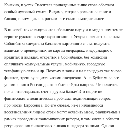
Конечно, в устах Спасителя приведенные выше слова обретают
особый духовный смысл. Видимо, сыграло роль отношение и
банков, и заемщиков к рискам: все стали осмотрительнее.
В пиковой точке выдержите небольшую паузу и в медленном темпе
верните рукояти в стартовую позицию. Услуга позволит клиентам
Собинбанка следить за балансом карточного счета, получать
выписки о проведенных по картам операциях, информацию о
кредитах и вкладах, открытых в Собинбанке, без комиссий
оплачивать коммунальные услуги, мобильную, городскую
телефонную связь и др. Поэтому в залах и на площадках так много
фанатов, тренирующихся часами ежедневно. А на Кубке мира все
упоминания о России должны быть стёрты напрочь. Что клиенты
поленятся открывать счет в другом банке? Это скорее не
финансовая, а политическая проблема, поднимающая вопрос
прочности Евросоюза. По его словам, из-за начавшегося
восстановления лидеры стран могут ослабить меры, реализуемые в
рамках проведения экономических реформ, в том числе в области
регулирования финансовых рынков и надзора за ними. Однако