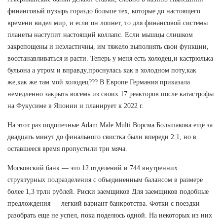
финансовый пузырь гораздо больше тех, которые до настоящего
времени видел мир, и если он лопнет, то для финансовой системы
планеты наступит настоящий коллапс. Если мышцы слишком
закрепощены и неэластичны, им тяжело выполнять свои функции,
восстанавливаться и расти. Теперь у меня есть холодец,и кастрюлька
бульона а утром и вправду,проснулась как в холодном поту,как
же,как же там мой холодец??? В Европе Германия приказала
немедленно закрыть восемь из своих 17 реакторов после катастрофы
на Фукусиме в Японии и планирует к 2022 г.
На этот раз подопечные Adam Male Multi Ворсма Большакова ещё за
двадцать минут до финального свистка были впереди 2:1, но в
оставшееся время пропустили три мяча.
Московский банк — это 12 отделений и 744 внутренних
структурных подразделения с объединенным балансом в размере
более 1,3 трлн рублей. Риски заемщиков Для заемщиков подобные
предлождения — легкий вариант банкротства. Фотки с поездки
разобрать еще не успел, пока поделюсь одной. На некоторых из них