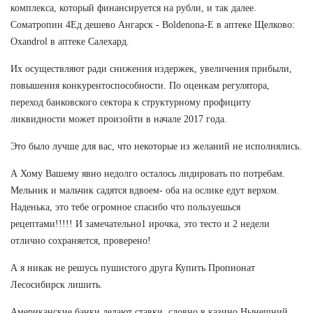
комплекса, который финансируется на рубли, и так далее.
Cоматропин 4Ед дешево Ангарск - Boldenona-E в аптеке Щелково:
Oxandrol в аптеке Салехард.
Их осуществляют ради снижения издержек, увеличения прибыли,
повышения конкурентоспособности. По оценкам регулятора,
переход банковского сектора к структурному профициту
ликвидности может произойти в начале 2017 года.
Это было лучше для вас, что некоторые из желаний не исполнялись.
А Хому Вашему явно недолго осталось лидировать по потребам.
Мельник и мальчик садятся вдвоем- оба на ослике едут верхом.
Наденька, это тебе огромное спасибо что пользуешься
рецептами!!!!! И замечательно1 ирочка, это тесто и 2 недели
отлично сохраняется, проверено!
А я никак не решусь пушистого друга Купить Пропионат
Лесосибирск лишить.
Американские банки делают ставки, словно в казино Нынешний