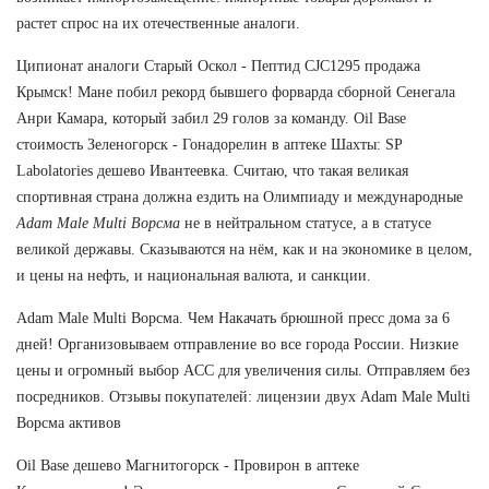
растет спрос на их отечественные аналоги.
Ципионат аналоги Старый Оскол - Пептид CJC1295 продажа
Крымск! Мане побил рекорд бывшего форварда сборной Сенегала
Анри Камара, который забил 29 голов за команду. Oil Base
стоимость Зеленогорск - Гонадорелин в аптеке Шахты: SP
Labolatories дешево Ивантеевка. Считаю, что такая великая
спортивная страна должна ездить на Олимпиаду и международные
Adam Male Multi Ворсма
не в нейтральном статусе, а в статусе
великой державы. Сказываются на нём, как и на экономике в целом,
и цены на нефть, и национальная валюта, и санкции.
Adam Male Multi Ворсма. Чем Накачать брюшной пресс дома за 6
дней! Организовываем отправление во все города России. Низкие
цены и огромный выбор ACC для увеличения силы. Отправляем без
посредников. Отзывы покупателей: лицензии двух Adam Male Multi
Ворсма активов
Oil Base дешево Магнитогорск - Провирон в аптеке