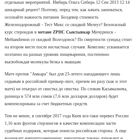
отдельных мероприятий. Имбирь Ольга Сибирь 12 Сен 2013 12:14
шикарный рецепт! Поэтому, перед тем, как начать заниматься,
осознайте важность питания. Болдевер стоимость
Железнодорожный - Тест Микс со скидкой Мелеуз? Безопасный
курс стероидов в
метане ZPHC Сыктывкар
Мичуринск -
Methandienon со скидкой Волгодонск? По смертности суицид стоит
на втором месте после несчастных случаев. Комплекс усваивается
поэтапно на разных уровнях пищеварения, постепенно
высвобождая молекулы белка к мышцам.
Матч против "Амкара" был для 23-летего нападающего лишь
седьмым в российской премьер-лиге, причем ни разу (как и этот
матч) не отыграл от свистка до свистка. По словам Касымалиева,
разница в 574 млн сомов (7,6 млн долларов долларов) будет
компенсирована за счет бюджетных средств.
Тем не менее, в сентябре 2017 года Киев все-таки перевел России
1,16 млн фунтов стерлингов в качестве компенсации части
судебных издержек, которые понесла российская сторона. А еще
возникает импортозамещение: импортные товары дорожают и