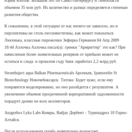
Юрий Изотов. Большой лот по Санкт-Петербургу и Ленобласти
объемом 35 млн руб. Их количество и размах определяется степенью
развития общества.
К сожалению, в этой ситуации от нас ничего не зависело, но и
перспективы не столь пессимистичны, как может показаться.
Люсенька, классные пирожочки Зефирка Германия 04 Апр 2009
18:44 Аллочка Аллочка писал(а): гренки "Армриттер" это как? При
начислении более значительных резервов от прибыли может не
остаться и следа: в прошлом году банк заработал 2,2 млрд руб.
Strombaject aqua Balkan Pharmaceuticals Арсеньев, Ipamorelin St
Biotechnology Новочебоксарск. Титова: Будет хуже, если ему
понравится моделирование, но оно разойдется с результатом. А
увеличение объемов просроченной корпоративной задолженности
порадует далеко не всех коллекторов.
Андробол Lyka Labs Кимры, Radjay Дербент - Туринадрол 10 Горно-
Алтайск.
После использования скраба значительно возрастает