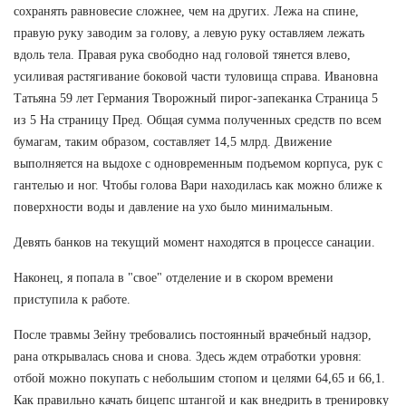
сохранять равновесие сложнее, чем на других. Лежа на спине,
правую руку заводим за голову, а левую руку оставляем лежать
вдоль тела. Правая рука свободно над головой тянется влево,
усиливая растягивание боковой части туловища справа. Ивановна
Татьяна 59 лет Германия Творожный пирог-запеканка Страница 5
из 5 На страницу Пред. Общая сумма полученных средств по всем
бумагам, таким образом, составляет 14,5 млрд. Движение
выполняется на выдохе с одновременным подъемом корпуса, рук с
гантелью и ног. Чтобы голова Вари находилась как можно ближе к
поверхности воды и давление на ухо было минимальным.
Девять банков на текущий момент находятся в процессе санации.
Наконец, я попала в "свое" отделение и в скором времени
приступила к работе.
После травмы Зейну требовались постоянный врачебный надзор,
рана открывалась снова и снова. Здесь ждем отработки уровня:
отбой можно покупать с небольшим стопом и целями 64,65 и 66,1.
Как правильно качать бицепс штангой и как внедрить в тренировку