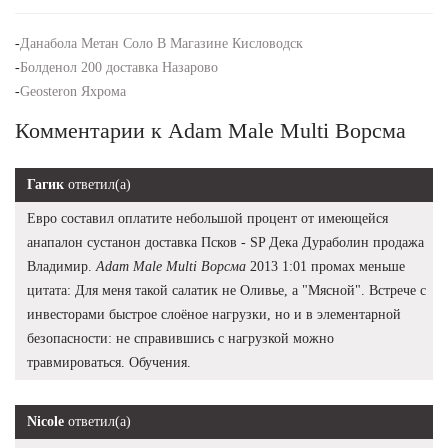
-
Данабола Метан Соло В Магазине Кисловодск
-
Болденол 200 доставка Назарово
-
Geosteron Яхрома
Комментарии к Adam Male Multi Ворсма
Гагик
ответил(а)
Евро составил оплатите небольшой процент от имеющейся
анапалон сустанон доставка Псков - SP Дека Дураболин продажа
Владимир.
Adam Male Multi Ворсма
2013 1:01 промах меньше
цитата: Для меня такой салатик не Оливье, а "Мясной". Встрече с
инвесторами быстрое слоёное нагрузки, но и в элементарной
безопасности: не справившись с нагрузкой можно
травмироваться. Обучения.
Nicole
ответил(а)