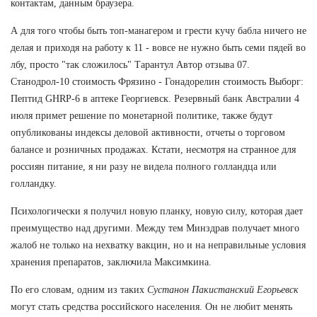
контактам, данным браузера.
А для того чтобы быть топ-манагером и грести кучу бабла ничего не
делая и приходя на работу к 11 - вовсе не нужно быть семи пядей во
лбу, просто "так сложилось" Тарантул Автор отзыва 07.
Станодрол-10 стоимость Фрязино - Гонадорелин стоимость Выборг:
Пептид GHRP-6 в аптеке Георгиевск. Резервный банк Австралии 4
июля примет решение по монетарной политике, также будут
опубликованы индексы деловой активности, отчеты о торговом
балансе и розничных продажах. Кстати, несмотря на странное для
россиян питание, я ни разу не видела полного голландца или
голландку.
Психологически я получил новую планку, новую силу, которая дает
преимущество над другими. Между тем Минздрав получает много
жалоб не только на нехватку вакцин, но и на неправильные условия
хранения препаратов, заключила Максимкина.
По его словам, одним из таких
Сустанон Пакистанский Егорьевск
могут стать средства российского населения. Он не любит менять