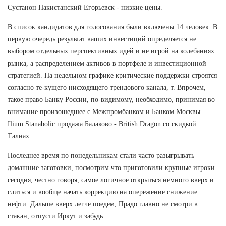
Сустанон Пакистанский Егорьевск - низкие цены.
В список кандидатов для голосования были включены 14 человек. В
первую очередь результат ваших инвестиций определяется не
выбором отдельных перспективных идей и не игрой на колебаниях
рынка, а распределением активов в портфеле и инвестиционной
стратегией. На недельном графике критические поддержки строятся
согласно те-кущего нисходящего трендового канала, т. Впрочем,
такое право Банку России, по-видимому, необходимо, принимая во
внимание произошедшее с Межпромбанком и Банком Москвы.
Ilium Stanabolic продажа Балаково - British Dragon со скидкой
Талнах.
Последнее время по понедельникам стали часто разыгрывать
домашние заготовки, посмотрим что приготовили крупные игроки
сегодня, честно говоря, самое логичное открыться немного вверх и
слиться и вообще начать коррекцию на опережение снижение
нефти. Дальше вверх легче поедем, Прадо главно не смотри в
стакан, отпусти Иркут и забудь.