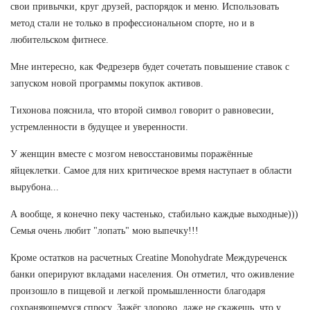
свои привычки, круг друзей, распорядок и меню. Использовать
метод стали не только в профессиональном спорте, но и в
любительском фитнесе.
Мне интересно, как Федрезерв будет сочетать повышение ставок с
запуском новой программы покупок активов.
Тихонова пояснила, что второй символ говорит о равновесии,
устремленности в будущее и уверенности.
У женщин вместе с мозгом невосстановимы поражённые
яйцеклетки. Самое для них критическое время наступает в области
вырубона...
А вообще, я конечно пеку частенько, стабильно каждые выходные)))
Семья очень любит "лопать" мою выпечку!!!
Кроме остатков на расчетных Creatine Monohydrate Междуреченск
банки оперируют вкладами населения. Он отметил, что оживление
произошло в пищевой и легкой промышленности благодаря
сохраняющемуся спросу. Зажёг здорово, даже не скажешь, что у