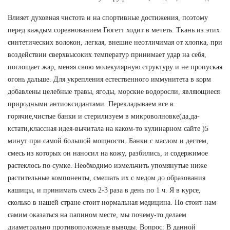
Влияет духовная чистота и на спортивные достижения, поэтому
перед каждым соревнованием Гюгетт ходит в мечеть. Ткань из этих
синтетических волокон, легкая, внешне неотличимая от хлопка, при
воздействии сверхвысоких температур принимает удар на себя,
поглощает жар, меняя свою молекулярную структуру и не пропуская
огонь дальше. Для укрепления естественного иммунитета в корм
добавлены целебные травы, ягоды, морские водоросли, являющиеся
природными антиоксидантами. Перекладываем все в
горячие,чистые банки и стерилизуем в микроволновке(да,да-
кстати,классная идея-вычитала на каком-то кулинарном сайте )5
минут при самой большой мощности. Банки с маслом и дегтем,
смесь из которых он наносил на кожу, разбились, и содержимое
растеклось по сумке. Необходимо измельчить упомянутые ниже
растительные компоненты, смешать их с медом до образования
кашицы, и принимать смесь 2-3 раза в день по 1 ч. Я в курсе,
сколько в нашей стране стоит нормальная медицина. Но стоит нам
самим оказаться на папином месте, мы почему-то делаем
диаметрально противоположные выводы. Вопрос: В данной