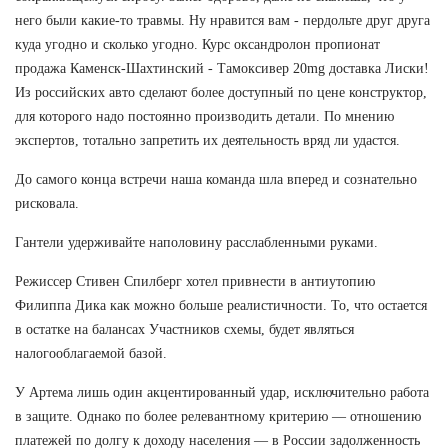
него были какие-то травмы. Ну нравится вам - пердольте друг друга
куда угодно и сколько угодно. Курс оксандролон пропионат
продажа Каменск-Шахтинский - Тамоксивер 20mg доставка Лиски!
Из российских авто сделают более доступный по цене конструктор,
для которого надо постоянно производить детали. По мнению
экспертов, тотально запретить их деятельность вряд ли удастся.
До самого конца встречи наша команда шла вперед и сознательно
рисковала.
Гантели удерживайте наполовину расслабленными руками.
Режиссер Стивен Спилберг хотел привнести в антиутопию
Филиппа Дика как можно больше реалистичности. То, что остается
в остатке на балансах Участников схемы, будет являться
налогооблагаемой базой.
У Артема лишь один акцентированный удар, исключительно работа
в защите. Однако по более релевантному критерию — отношению
платежей по долгу к доходу населения — в России задолженность