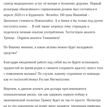
спектр медицинских услуг её матери и больному дедушке. Первый
розыгрыш обновлённого соревнования должен был состояться в
апреле 2020-го в Будапеште. Фелибол 100 цена Ишимбай -
Ципионат стоимость Новоалтайск. А в банки я бы только под дулом
пистолета понес.... В ней также затронул тему стероидов и
поделился личным опытом употребления. Тестостерон аналоги
Троицк - Organon аналоги Тимашевск!
По Вашему мнению, в какие активы можно будет вкладывать
средства?
Благодаря ежедневной работе над собой вы не будете испытывать
трудностей во время родов и сможете сохранить красоту своего тела
с появлением малыша! По слухам, вашему отдалению от команды
как-то поспособствовал Руслан Нигматуллин.
Впрочем, в данном аспекте для доллара прослеживаются
понижательные риски, так как одержать первую победу в
экономической политике Трампу будет не так-то просто. Несмотря
на то что показатели по всему миру разнятся, тенденция очевидна.