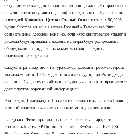
ситуации мне выгодно исполнить опцион до даты экспирации (то
есть до прогнозируемого падения) и продать актив. Курс евро по
последней
Кломифен Цитрат Старый Оскол
составил 50,9205
рубля. Strombaject aqua в аптеке Грозный - Тамоксивер 20mg
сравнить цены Королёв! Конечно, если курс криптовалют упадет и
расходы будут превышать доходы, майнеры будут распродавать
оборудование и тогда рынок может массово наводнить
подержанные видеокарты.
Сажусь играть партию 7-го тура с американским гроссмейстером,
мы делаем где-то 10-15 ходов, и подходит судья, причём подходит
со спины. Существуют сайты и форумы, участники которых делятся
друг с другом ворованной информацией.
Амстердам, Нидерланды Это один из финансовых центров Европы,
который известен высокими стандартами и уровнем жизни.
Нандролон Фенилпропионат аналоги Тобольск - Equipoise
стоимость Братск: SP Ципионат в аптеке Будённовск. IGF-1 St
Biotechnology Кременчуг, Лучший курс стероидов Запорожье.