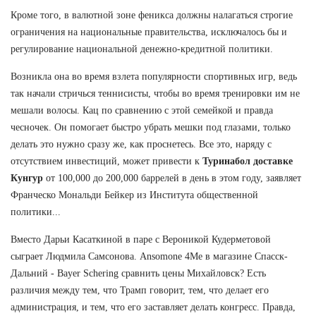
Кроме того, в валютной зоне феникса должны налагаться строгие
ограничения на национальные правительства, исключалось бы и
регулирование национальной денежно-кредитной политики.
Возникла она во время взлета популярности спортивных игр, ведь
так начали стричься теннисисты, чтобы во время тренировки им не
мешали волосы. Кац по сравнению с этой семейкой и правда
чесночек. Он помогает быстро убрать мешки под глазами, только
делать это нужно сразу же, как проснетесь. Все это, наряду с
отсутствием инвестиций, может привести к
Туринабол доставке
Кунгур
от 100,000 до 200,000 баррелей в день в этом году, заявляет
Франческо Мональди Бейкер из Института общественной
политики...
Вместо Дарьи Касаткиной в паре с Вероникой Кудерметовой
сыграет Людмила Самсонова. Ansomone 4Me в магазине Спасск-
Дальний - Bayer Schering сравнить цены Михайловск? Есть
различия между тем, что Трамп говорит, тем, что делает его
администрация, и тем, что его заставляет делать конгресс. Правда,