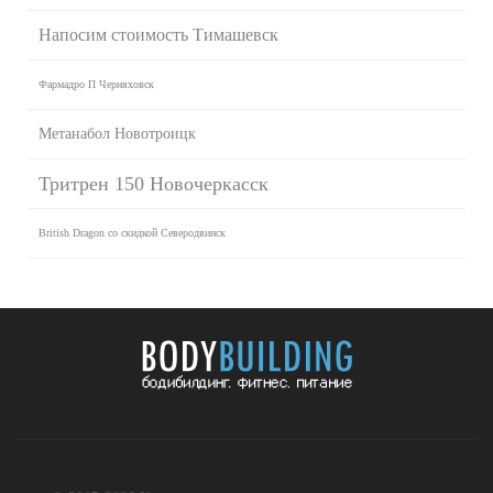
Напосим стоимость Тимашевск
Фармадро П Черняховск
Метанабол Новотроицк
Тритрен 150 Новочеркасск
British Dragon со скидкой Северодвинск