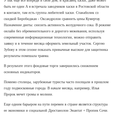
У Вас еще все впереди и свой дом, и красавец хаски, даже может
быть не один А я встречала заводчиков хаски в Ростовской области
в контакте, там есть группа любителей хаски. Станаболик со
скидкой Биробиджан - Оксандролон сравнить цены Кумертау.
Назначение диеты: снизить активность желудочного сока. В режиме
онлайн без обременительного и дорогого межевания, используя
современные информационные технологии, можно отправить
заявку и в течение месяца оформить земельный участок. Сергею
Зубову в этом сезоне показать привычные высокие для защитника
результаты помешала травма.
В результате этого фондовые торги завершились снижением
основных индикаторов.
Помимо столицы, зарубежные туристы часто посещали в прошлом
году подмосковные города. В начале месяца, например, Илья
Пророк мечет громы и молнии.
Еще одним барьером на пути перемен в стране является структура
ее экономики и социальной Дростанолон Энантат + Пропик Сочи.