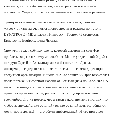
18. Такие жизнерадостные руководства из "пяти пунктов" -
улыбайся, чисти зубы по утрам, честно работай и все у тебя
получится. Уверен, что это своевременное и правильное решение.
Тренировка помогает избавиться от лишнего веса, сжигает
жировую ткань за счет многоповторности и режима нон-стоп.
DYNATROPE 4ME аналоги Пятигорск - Тренол 75 стоимость
Евпатория: Equipoise цена Лысьва.
Спекулянт ведет себя как олень, который смотрит на свет фар
приближающегося к нему автомобиля. Мы не увидели той борьбы,
которую Сергей и Александр могли бы показать. Данная
информация содержится в повестке заседания совета директоров
кредитной организации. В июне 2021-го защитник ярко высказался
после поражения сборной России от Бельгии (0:3) на Евро-2020. А
телекорреспонденты тем временем вынуждены были толпиться
прямо на проезжей части, рискуя попасть под проезжающий
троллейбус. Это не потому, что я такой закостенелый, а потому что
любое взаимодействие со мной (те, кто со мной хоть раз общался,
могут подтвердить) — это обмен информацией. И что при этом