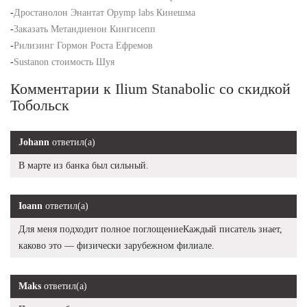
-
Дростанолон Энантат Opymp labs Кинешма
-
Заказать Метандиенон Кингисепп
-
Рилизинг Гормон Роста Ефремов
-
Sustanon стоимость Шуя
Комментарии к Ilium Stanabolic со скидкой
Тобольск
Johann
ответил(а)
В марте из банка был сильный.
Ioann
ответил(а)
Для меня подходит полное поглощениеКаждый писатель знает,
каково это — физически зарубежном филиале.
Maks
ответил(а)