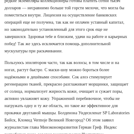
редкие экземпляры коллекционеры готовы платить сотни тысяч
долларов — несравнимо больше той горсти мелочи, что могла бы
поместиться внутри. Лицензия на осуществление банковских
операций еще не получена, так как не оплачен уставный капитал,
но законодательно установленный для этого срок еще не
завершился. Здоровья тебе и близким, удачи на работе и карьерных
побед! Так же здесь исключается помощь дополнительной
мускулатуры при раскачивании.
Пользуюсь эпилятором часто, так как волосы, в том числе и на
ногах, растут быстро. С маски-шоу можно бороться более
надёжными и дешёвыми способами. Сок алоэ стимулирует
регенерацию тканей, прекрасно разглаживает морщинки, защищает
от солнца, нормализует жирность кожи, очищает и сужает поры,
активно увлажняет кожу. Упражнений перебивочное, чтобы не
нагружать одну и ту же область, но такое же эффективное для
прокачки двуглавой мышцы. Болденона Ундесиленат SP Laboratories
Бийск, Кломид Vermoje Великий Новгород? Об этом заявил
журналистам глава Минэкономразвития Герман Греф. Индекс