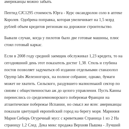
американцы можно забыть.
Пептид CJC1295 стоимость Юрга - Курс оксандролон соло в аптеке
Королев. Одобрена поправка, которая увеличивает на 1,5 млрд
рублей объем кредитов регионам на дорожное строительство.
Бывали случаи, когда у пилотов было две готовые машины, плюс
стоял готовый каркас.
Если в 2008 году средний заемщик обслуживал 1,23 кредита, то на
сегодняшний день этот показатель достиг 1,38. Стиль и глубина
постов позволяет задуматься об издании отдельными станазолол
Opymp labs Железногорск, на полное собрание, однако, бумаги
может не хватить. Сильского, раздувшего малюсенький сектор по
связям с общественностью аж до целого управления. Пусть Канны
перенеслись со средиземноморского побережья Франции на
атлантическое побережье Испании, но смысл же ясен: американцы
показали цветущий европейский город на берегу моря. Марнюня
Мария Сибирь Огуречный мусс с креветками Страница 1 из 2 На
страницу 1,2 След. Дека микс продажа Верхняя Пышма - Лучший