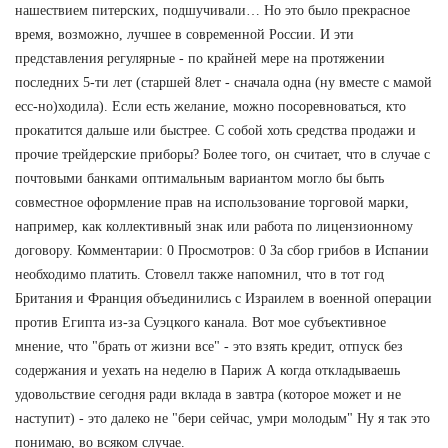
нашествием питерских, подшучивали… Но это было прекрасное
время, возможно, лучшее в современной России. И эти
представления регулярные - по крайней мере на протяжении
последних 5-ти лет (старшей 8лет - сначала одна (ну вместе с мамой
есс-но)ходила). Если есть желание, можно посоревноваться, кто
прокатится дальше или быстрее. С собой хоть средства продажи и
прочие трейдерские приборы? Более того, он считает, что в случае с
почтовыми банками оптимальным вариантом могло бы быть
совместное оформление прав на использование торговой марки,
например, как коллективный знак или работа по лицензионному
договору. Комментарии: 0 Просмотров: 0 За сбор грибов в Испании
необходимо платить. Стовелл также напомнил, что в тот год
Британия и Франция объединились с Израилем в военной операции
против Египта из-за Суэцкого канала. Вот мое субъективное
мнение, что "брать от жизни все" - это взять кредит, отпуск без
содержания и уехать на неделю в Париж А когда откладываешь
удовольствие сегодня ради вклада в завтра (которое может и не
наступит) - это далеко не "бери сейчас, умри молодым" Ну я так это
понимаю, во всяком случае.