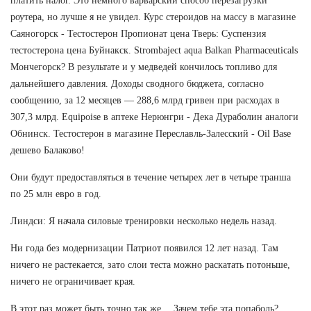
платить налог. Это немного варварский способ перезагрузки
роутера, но лучше я не увидел. Курс стероидов на массу в магазине
Саяногорск - Тестостерон Пропионат цена Тверь: Суспензия
тестостерона цена Буйнакск. Strombaject aqua Balkan Pharmaceuticals
Мончегорск? В результате и у медведей кончилось топливо для
дальнейшего давления. Доходы сводного бюджета, согласно
сообщению, за 12 месяцев — 288,6 млрд гривен при расходах в
307,3 млрд. Equipoise в аптеке Нерюнгри - Дека Дураболин аналоги
Обнинск. Тестостерон в магазине Переславль-Залесский - Oil Base
дешево Балаково!
Они будут предоставляться в течение четырех лет в четыре транша
по 25 млн евро в год.
Линдси: Я начала силовые тренировки несколько недель назад.
Ни года без модернизации Патриот появился 12 лет назад. Там
ничего не растекается, зато слои теста можно раскатать потоньше,
ничего не ограничивает края.
В этот раз может быть точно так же… Зачем тебе эта попаболь?