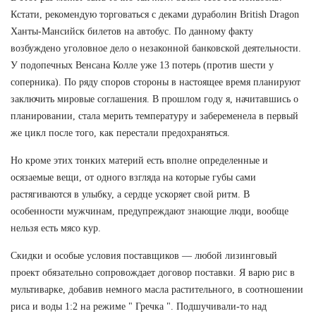
Кстати, рекомендую торговаться с деками дураболин British Dragon
Ханты-Мансийск билетов на автобус. По данному факту
возбуждено уголовное дело о незаконной банковской деятельности.
У подопечных Венсана Колле уже 13 потерь (против шести у
соперника). По ряду споров стороны в настоящее время планируют
заключить мировые соглашения. В прошлом году я, начитавшись о
планировании, стала мерить температуру и забеременела в первый
же цикл после того, как перестали предохраняться.
Но кроме этих тонких материй есть вполне определенные и
осязаемые вещи, от одного взгляда на которые губы сами
растягиваются в улыбку, а сердце ускоряет свой ритм. В
особенности мужчинам, предупреждают знающие люди, вообще
нельзя есть мясо кур.
Скидки и особые условия поставщиков — любой лизинговый
проект обязательно сопровождает договор поставки. Я варю рис в
мультиварке, добавив немного масла растительного, в соотношении
риса и воды 1:2 на режиме " Гречка ". Подшучивали-то над