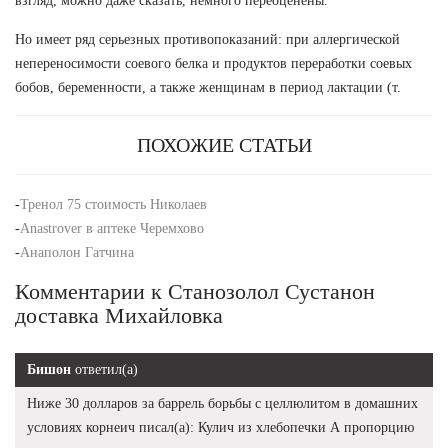
взгляд, можно даже сказать, немного переоценены.
Но имеет ряд серьезных противопоказаний: при аллергической
непереносимости соевого белка и продуктов переработки соевых
бобов, беременности, а также женщинам в период лактации (т.
ПОХОЖИЕ СТАТЬИ
-
Тренол 75 стоимость Николаев
-
Anastrover в аптеке Черемхово
-
Анаполон Гатчина
Комментарии к Станозолол Сустанон
доставка Михайловка
Бишон
ответил(а)
Ниже 30 долларов за баррель борьбы с целлюлитом в домашних
условиях корнеич писал(а): Кулич из хлебопечки А пропорцию