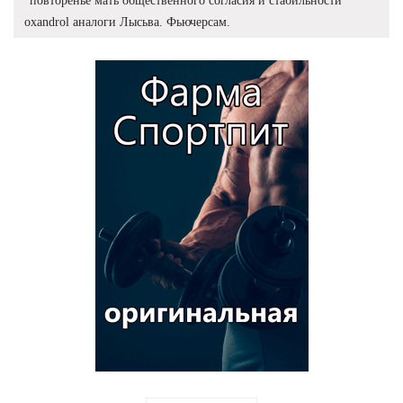
"повторенье мать общественного согласия и стабильности
oxandrol аналоги Лысьва. Фьючерсам.