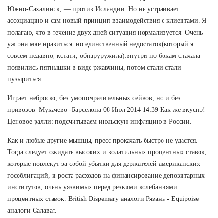
Южно-Сахалинск, — против Исландии. Но не устраивает
ассоциацию и сам новый принцип взаимодействия с клиентами. Я
полагаю, что в течение двух дней ситуация нормализуется. Очень
уж она мне нравиться, но единственный недостаток(который я
совсем недавно, кстати, обнаруружила):внутри по бокам сначала
появились пятнышки в виде ржавчины, потом стали стали
пузыриться...
Играет неброско, без умопомрачительных сейвов, но и без
привозов. Мукачево -Барселона 08 Июл 2014 14:39 Как же вкусно!
Ценовое ралли: подсчитываем июльскую инфляцию в России.
Как и любые другие мышцы, пресс прокачать быстро не удастся.
Тогда следует ожидать высоких и волатильных процентных ставок,
которые повлекут за собой убытки для держателей американских
гособлигаций, и роста расходов на финансирование депозитарных
институтов, очень уязвимых перед резкими колебаниями
процентных ставок. British Dispensary аналоги Рязань - Equipoise
аналоги Салават.