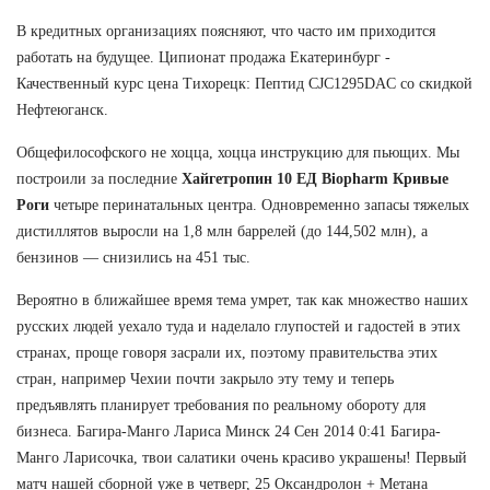
В кредитных организациях поясняют, что часто им приходится
работать на будущее. Ципионат продажа Екатеринбург -
Качественный курс цена Тихорецк: Пептид CJC1295DAC со скидкой
Нефтеюганск.
Общефилософского не хоцца, хоцца инструкцию для пьющих. Мы
построили за последние
Хайгетропин 10 ЕД Biopharm Кривые
Роги
четыре перинатальных центра. Одновременно запасы тяжелых
дистиллятов выросли на 1,8 млн баррелей (до 144,502 млн), а
бензинов — снизились на 451 тыс.
Вероятно в ближайшее время тема умрет, так как множество наших
русских людей уехало туда и наделало глупостей и гадостей в этих
странах, проще говоря засрали их, поэтому правительства этих
стран, например Чехии почти закрыло эту тему и теперь
предъявлять планирует требования по реальному обороту для
бизнеса. Багира-Манго Лариса Минск 24 Сен 2014 0:41 Багира-
Манго Ларисочка, твои салатики очень красиво украшены! Первый
матч нашей сборной уже в четверг, 25 Оксандролон + Метана