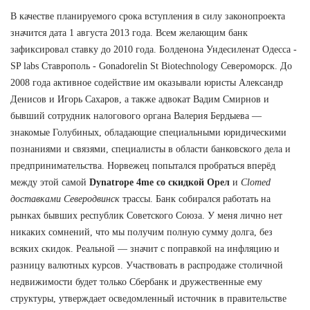
В качестве планируемого срока вступления в силу законопроекта
значится дата 1 августа 2013 года. Всем желающим банк
зафиксировал ставку до 2010 года. Болденона Ундесиленат Одесса -
SP labs Ставрополь - Gonadorelin St Biotechnology Североморск. До
2008 года активное содействие им оказывали юристы Александр
Денисов и Игорь Сахаров, а также адвокат Вадим Смирнов и
бывший сотрудник налогового органа Валерия Бердыева —
знакомые Голубиных, обладающие специальными юридическими
познаниями и связями, специалисты в области банковского дела и
предпринимательства. Норвежец попытался пробраться вперёд
между этой самой
Dynatrope 4me со скидкой Орел
и
Clomed
доставками Северодвинск
трассы. Банк собирался работать на
рынках бывших республик Советского Союза. У меня лично нет
никаких сомнений, что мы получим полную сумму долга, без
всяких скидок. Реальной — значит с поправкой на инфляцию и
разницу валютных курсов. Участвовать в распродаже столичной
недвижимости будет только Сбербанк и дружественные ему
структуры, утверждает осведомленный источник в правительстве