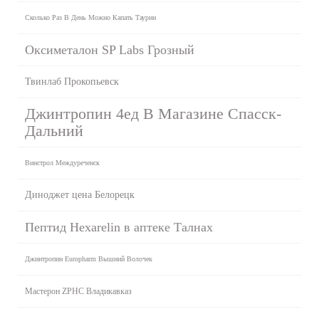
Сколько Раз В День Можно Капать Таурин
Оксиметалон SP Labs Грозный
Твинлаб Прокопьевск
Джинтропин 4ед В Магазине Спасск-
Дальний
Винстрол Междуреченск
Диноджет цена Белорецк
Пептид Hexarelin в аптеке Талнах
Джинтропин Europharm Вышний Волочек
Мастерон ZPHC Владикавказ