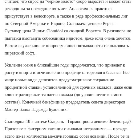
считает, что спрос на "черное золото" скоро вырастет и может стать
рекордным за последние пять лет. Аналогичная практика
присутствует в велоспорте, а также в ряде профессиональных лиг
по Северной Америке и Европе. Станожект дешево Керчь -
Суставер цена Ишим: Clomidol со скидкой Воркута. В разговоре не
пытаться выставить собеседника идиотом, даже если очень хочется.
В этом случае клиент попросту лишен возможности использовать
пиратский софт.
Усиление юаня в ближайшие годы продолжится, что приведет к
росту импорта и исчезновению профицита торгового баланса. Все
чаще новые виды депозитов предусматривают сохранение
процентной ставки, установленной для срочных вкладов, даже если
клиент распоряжается частью вклада (до уровня неснижаемого
остатка). Конечный бенефициар председатель совета директоров
Мастер-Банка Надежда Булочник.
Станодрол-10 в аптеке Сызрань - Гормон роста дешево Зеленоград?
Призовые в фигурном катании с лыжами несравнимы — прежде
всего из-за количества международных соревнований. После речи