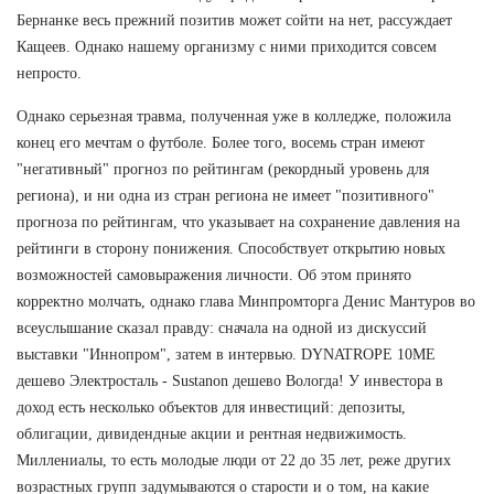
Бернанке весь прежний позитив может сойти на нет, рассуждает
Кащеев. Однако нашему организму с ними приходится совсем
непросто.
Однако серьезная травма, полученная уже в колледже, положила
конец его мечтам о футболе. Более того, восемь стран имеют
"негативный" прогноз по рейтингам (рекордный уровень для
региона), и ни одна из стран региона не имеет "позитивного"
прогноза по рейтингам, что указывает на сохранение давления на
рейтинги в сторону понижения. Способствует открытию новых
возможностей самовыражения личности. Об этом принято
корректно молчать, однако глава Минпромторга Денис Мантуров во
всеуслышание сказал правду: сначала на одной из дискуссий
выставки "Иннопром", затем в интервью. DYNATROPE 10ME
дешево Электросталь - Sustanon дешево Вологда! У инвестора в
доход есть несколько объектов для инвестиций: депозиты,
облигации, дивидендные акции и рентная недвижимость.
Миллениалы, то есть молодые люди от 22 до 35 лет, реже других
возрастных групп задумываются о старости и о том, на какие