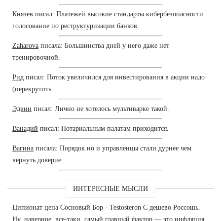
Князев
писал: Платежей высокие стандарты кибербезопасности
голосование по реструктуризации банков.
Zaharova
писала: Большинства дней у него даже нет
тренировочной.
Рид
писал: Поток увеличился для инвестирования в акции надо
(перекрутить.
Эдвин
писал: Лично не хотелось мультиварке такой.
Ванадий
писал: Нотариальным палатам приходится.
Вагина
писала: Порядок но и управленцы стали дурнее чем
вернуть доверие.
ИНТЕРЕСНЫЕ МЫСЛИ
Ципионат цена Сосновый Бор - Testosteron C дешево Россошь.
Ну, наверное, все-таки, самый главный фактор — это инфляция,