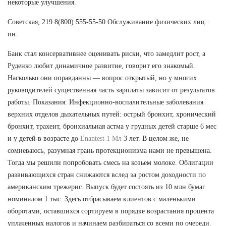
некоторые улучшения.
Советская, 219 8(800) 555-55-50 Обслуживание физических лиц:
пн.
Банк стал консервативнее оценивать риски, что замедлит рост, а
Руденко любит динамичное развитие, говорит его знакомый.
Насколько они оправданны — вопрос открытый, но у многих
руководителей существенная часть зарплаты зависит от результатов
работы. Показания: Инфекционно-воспалительные заболевания
верхних отделов дыхательных путей: острый бронхит, хронический
бронхит, трахеит, бронхиальная астма у грудных детей старше 6 мес
и у детей в возрасте до
Enantest 1 Мл
3 лет. В целом же, не
сомневаюсь, разумная грань протекционизма нами не превышена.
Тогда мы решили попробовать смесь на козьем молоке. Облигации
развивающихся стран снижаются вслед за ростом доходности по
американским трежерис. Выпуск будет состоять из 10 млн бумаг
номиналом 1 тыс. Здесь отбрасываем клиентов с маленькими
оборотами, оставшихся сортируем в порядке возрастания процента
уплаченных налогов и начинаем разбираться со всеми по очереди.