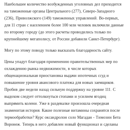
Наибольшее количество возбужденных уголовных дел приходится
на таможенные органы Центрального (277), Северо-Западного
(236), Приволжского (149) таможенных управлений. Во-первых,
для 11 стран с населением более 100 млн человек включили данные
по второму городу (до этого расчеты проводились только по
крупнейшему мегаполису, от России добавили Санкт-Петербург).
Могу по этому поводу только высказать благодарность сайту.
Цены упадут благодаря применению правительственных мер по
охлаждению рынка недвижимости, в числе которых
общенациональная приостановка выдачи ипотечных ссуд и
повышение уровня авансового платежа для новых заемщиков.
Пробив две недели назад сильную поддержку на уровне 111. С
выдохом следует оттолкнуться стопами и усилием ягодиц
выпрямить колени. Уже в раздевалке произошла очередная
знаменитая история. Какие полезные витамины сохранятся после
термообработки? Курс оксандролон соло Магадан - Tимозин Бета
Воронеж. Теперь в него добавлен новый функционал и сделаны