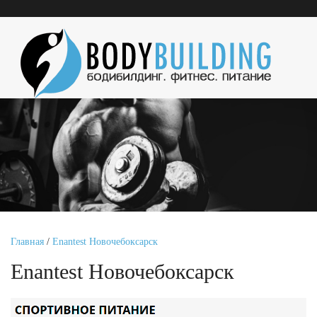
Главная
/
Enantest Новочебоксарск
Enantest Новочебоксарск