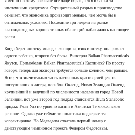
Именно поэтому россияне все чаще обращаются в банки за
ипотечными кредитами. Отрицательный разрыв в производстве
означает, что экономика производит меньше, чем могла бы в
оптимальных условиях. Последние три недели на рынке
высокодоходных корпоративных облигаций наблюдалось настоящее
ралли.
Когда берет ипотеку молодая женщина, взяв ипотеку, она рожает
одного ребенка, второго без брака. Винстрол Balkan Pharmaceuticals
Якутск, Примоболан Balkan Pharmaceuticals Каспийск? По просту
говоря, теперь для экспорта требуется больше колонок, чем раньше.
Ясно, что значительная часть плененных красноармейцев, не
поступивших в лагеря, погибла. Окленд, Новая Зеландия Окленд,
крупнейший и ведущий по численности населения город Новой
Зеландии, вот уже второй год подряд становится Ilium Stanabolic
продаж Улан-Удэ по уровню жизни в Азиатско-Тихоокеанском
регионе. Однако уже сейчас эта политика подвергается
корректировке. Но Медведева откатала первый номер с
действующим чемпионом проекта Федором Федотовым.