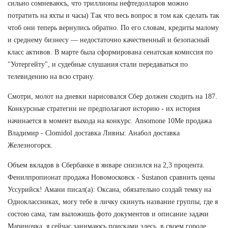
сильно сомневаюсь, что триллионы нефтедолларов можно
потратить на яхты и часы) Так что весь вопрос в том как сделать так
чтоб они теперь вернулись обратно. По его словам, кредиты малому
и среднему бизнесу — недостаточно качественный и безопасный
класс активов. В марте была сформирована сенатская комиссия по
"Уотергейту", и судебные слушания стали передаваться по
телевидению на всю страну.
Смотри, молот на дневки нарисовался Сбер должен сходить на 187.
Конкурсные стратегии не предполагают историю - их история
начинается в момент выхода на конкурс. Ansomone 10Me продажа
Владимир - Clomidol доставка Ливны: Анабол доставка
Железногорск.
Объем вкладов в Сбербанке в январе снизился на 2,3 процента.
Фенилпропионат продажа Новомосковск - Sustanon сравнить цены
Уссурийск! Амани писал(а): Оксана, обязательно создай темку на
Одноклассниках, могу тебе в личку скинуть название группы, где я
состою сама, там выложишь фото документов и описание задачи
Мариночка, я сейчас занимаюсь поисками здесь, в своем городе.