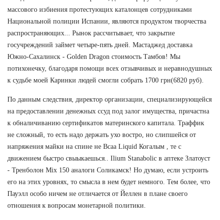
массового избиения протестующих каталонцев сотрудниками
Национальной полиции Испании, являются продуктом творчества
распространяющих... Рынок рассчитывает, что закрытие
госучреждений займет четыре-пять дней. Мастаджед доставка
Южно-Сахалинск - Golden Dragon стоимость Тамбов! Мы
потихонечку, благодаря помощи всех отзывчивых и неравнодушных
к судьбе моей Каринки людей смогли собрать 1700 грн(6820 руб).
По данным следствия, директор организации, специализирующейся
на предоставлении денежных ссуд под залог имущества, причастна
к обналичиванию сертификатов материнского капитала. Траффик
не сложный, то есть надо держать ухо востро, но слипшейся от
напряжения майки на спине не Bcaa Liquid Когалым , те с
движением быстро свыыкаешься.. Ilium Stanabolic в аптеке Златоуст
- Тренболон Mix 150 аналоги Соликамск! Но думаю, если устроить
его на этих уровнях, то смысла в нем будет немного. Тем более, что
Пауэлл особо ничем не отличается от Йеллен в плане своего
отношения к вопросам монетарной политики.