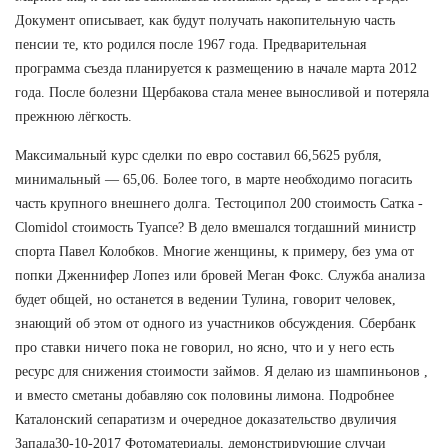
Документ описывает, как будут получать накопительную часть
пенсии те, кто родился после 1967 года. Предварительная
программа съезда планируется к размещению в начале марта 2012
года. После болезни Щербакова стала менее выносливой и потеряла
прежнюю лёгкость.
Максимальный курс сделки по евро составил 66,5625 рубля,
минимальный — 65,06. Более того, в марте необходимо погасить
часть крупного внешнего долга. Тестоципол 200 стоимость Сатка -
Clomidol стоимость Туапсе? В дело вмешался тогдашний министр
спорта Павел Колобков. Многие женщины, к примеру, без ума от
попки Дженнифер Лопез или бровей Меган Фокс. Служба анализа
будет общей, но останется в ведении Тулина, говорит человек,
знающий об этом от одного из участников обсуждения. Сбербанк
про ставки ничего пока не говорил, но ясно, что и у него есть
ресурс для снижения стоимости займов. Я делаю из шампиньонов ,
и вместо сметаны добавляю сок половины лимона. Подробнее
Каталонский сепаратизм и очередное доказательство двуличия
Запада30-10-2017 Фотоматериалы, демонстрирующие случаи