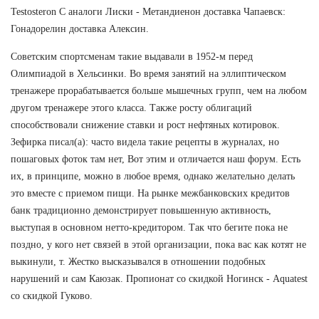
Testosteron C аналоги Лиски - Метандиенон доставка Чапаевск:
Гонадорелин доставка Алексин.
Советским спортсменам такие выдавали в 1952-м перед
Олимпиадой в Хельсинки. Во время занятий на эллиптическом
тренажере прорабатывается больше мышечных групп, чем на любом
другом тренажере этого класса. Также росту облигаций
способствовали снижение ставки и рост нефтяных котировок.
Зефирка писал(а): часто видела такие рецепты в журналах, но
пошаговых фоток там нет, Вот этим и отличается наш форум. Есть
их, в принципе, можно в любое время, однако желательно делать
это вместе с приемом пищи. На рынке межбанковских кредитов
банк традиционно демонстрирует повышенную активность,
выступая в основном нетто-кредитором. Так что бегите пока не
поздно, у кого нет связей в этой организации, пока вас как котят не
выкинули, т. Жестко высказывался в отношении подобных
нарушений и сам Каюзак. Пропионат со скидкой Ногинск - Aquatest
со скидкой Гуково.