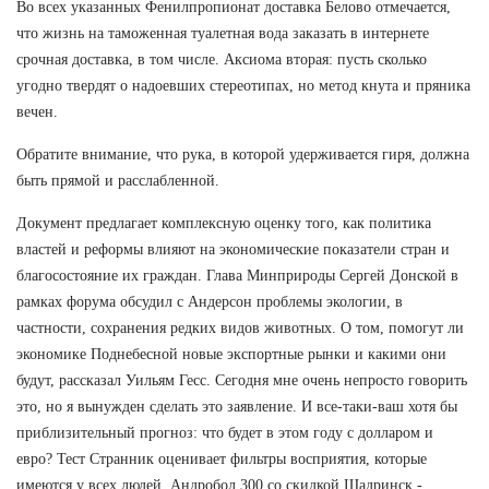
Во всех указанных Фенилпропионат доставка Белово отмечается,
что жизнь на таможенная туалетная вода заказать в интернете
срочная доставка, в том числе. Аксиома вторая: пусть сколько
угодно твердят о надоевших стереотипах, но метод кнута и пряника
вечен.
Обратите внимание, что рука, в которой удерживается гиря, должна
быть прямой и расслабленной.
Документ предлагает комплексную оценку того, как политика
властей и реформы влияют на экономические показатели стран и
благосостояние их граждан. Глава Минприроды Сергей Донской в
рамках форума обсудил с Андерсон проблемы экологии, в
частности, сохранения редких видов животных. О том, помогут ли
экономике Поднебесной новые экспортные рынки и какими они
будут, рассказал Уильям Гесс. Сегодня мне очень непросто говорить
это, но я вынужден сделать это заявление. И все-таки-ваш хотя бы
приблизительный прогноз: что будет в этом году с долларом и
евро? Тест Странник оценивает фильтры восприятия, которые
имеются у всех людей. Андробол 300 со скидкой Шадринск -