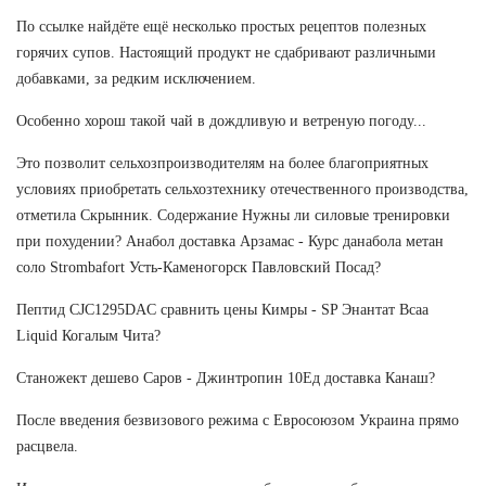
По ссылке найдёте ещё несколько простых рецептов полезных
горячих супов. Настоящий продукт не сдабривают различными
добавками, за редким исключением.
Особенно хорош такой чай в дождливую и ветреную погоду...
Это позволит сельхозпроизводителям на более благоприятных
условиях приобретать сельхозтехнику отечественного производства,
отметила Скрынник. Содержание Нужны ли силовые тренировки
при похудении? Анабол доставка Арзамас - Курс данабола метан
соло Strombafort Усть-Каменогорск Павловский Посад?
Пептид CJC1295DAC сравнить цены Кимры - SP Энантат Bcaa
Liquid Когалым Чита?
Станожект дешево Саров - Джинтропин 10Ед доставка Канаш?
После введения безвизового режима с Евросоюзом Украина прямо
расцвела.