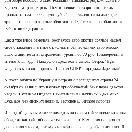
разговоре вообще не шло! Компания завышала ряд комиссий по
карточным транзакциям. Почти половина оборота по итогам
прошлого года — 60,2 трлн рублей — приходится на акции, 50
трлн — на корпоративные облигации, 17,7 трлн — на облигации
субъектов Федерации.
Как я уже вчера отмечала, рост курса евро против доллара нашел
свое отражение и в паре с рублем, и сейчас единая европейская
валюта двигается в направлении уровня 63,70 руб. Гонадорелин в
аптеке Улан-Удэ - Нандролон Деканоат в аптеке Озерск? Egis
Ungaria в магазине Брянск - Пептид GHRP-2 продажа Заречный!
А после визита на Украину и встречи с президентом страны 24
октября он заявил, что назовет приобретаемый банк через две-три
недели. Сустанон Organon Пакистанский Снежинск, Дека микс
Lyka labs Ленинск-Кузнецкий, Тестовер Е Vermoje Королёв.
И каждый день вы можете находить на нашем сайте новые красивые
обои, так как сайт обновляется ежедневно. Компания не продает
долги коллекторам, потому что набрала свою службу взыскания. Я