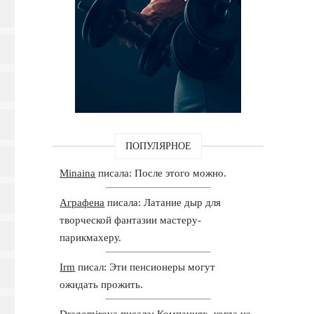
ПОПУЛЯРНОЕ
Minaina
писала: После этого можно.
Аграфена
писала: Латание дыр для
творческой фантазии мастеру-
парикмахеру.
Irm
писал: Эти пенсионеры могут
ожидать прожить.
Dragomirova
писала: Компаниях, когда на