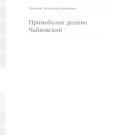
Суспензия Тестостерона Красногорск
Примоболан дешево
Чайковский