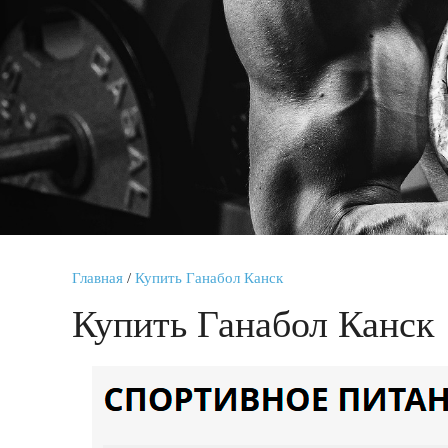
Главная
/
Купить Ганабол Канск
Купить Ганабол Канск