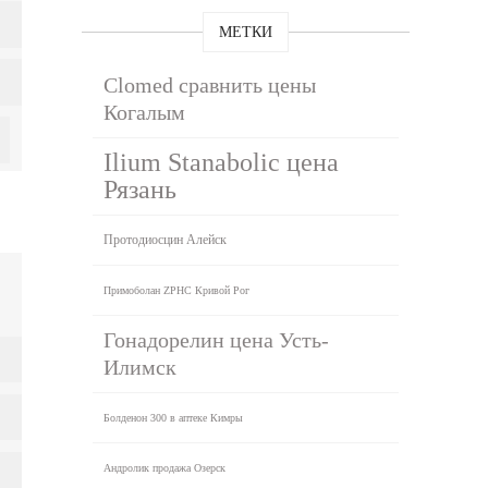
МЕТКИ
Clomed сравнить цены
Когалым
Ilium Stanabolic цена
Рязань
Протодиосцин Алейск
Примоболан ZPHC Кривой Рог
Гонадорелин цена Усть-
Илимск
Болденон 300 в аптеке Кимры
Андролик продажа Озерск