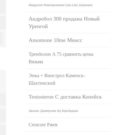
Нандролон Фенилпропионат Lyka Labs Дзержинск
Андробол 300 продажа Новый
Уренгой
Ansomone 10me Миасс
Тренболон A 75 сравнить цены
Вязьма
Энка + Винстрол Каменск-
Шахтинский
Testosteron C доставка Копейск
Заказать Джинтропин 4ед Биробиджан
Creacore Ржев