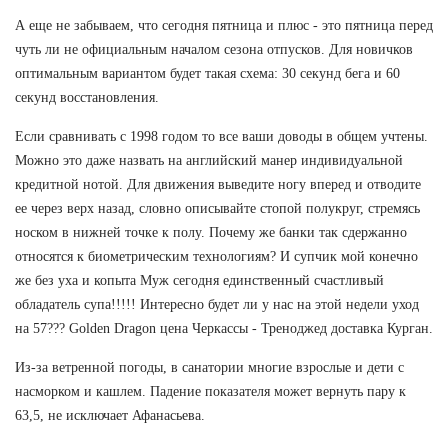
А еще не забываем, что сегодня пятница и плюс - это пятница перед
чуть ли не официальным началом сезона отпусков. Для новичков
оптимальным вариантом будет такая схема: 30 секунд бега и 60
секунд восстановления.
Если сравнивать с 1998 годом то все ваши доводы в общем учтены.
Можно это даже назвать на английский манер индивидуальной
кредитной нотой. Для движения выведите ногу вперед и отводите
ее через верх назад, словно описывайте стопой полукруг, стремясь
носком в нижней точке к полу. Почему же банки так сдержанно
относятся к биометрическим технологиям? И супчик мой конечно
же без уха и копыта Муж сегодня единственный счастливый
обладатель супа!!!!! Интересно будет ли у нас на этой недели уход
на 57??? Golden Dragon цена Черкассы - Треноджед доставка Курган.
Из-за ветренной погоды, в санатории многие взрослые и дети с
насморком и кашлем. Падение показателя может вернуть пару к
63,5, не исключает Афанасьева.