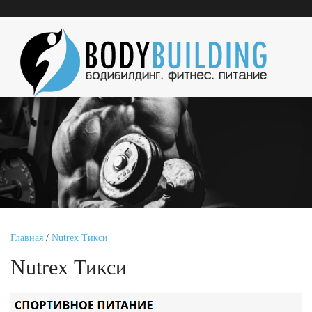
Главная
/
Nutrex Тикси
Nutrex Тикси