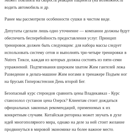
Может повлиять на скорость реакции пациента (на возможность
водить автомобиль и др.
Ранее мы рассмотрели особенности сушки в чистом виде.
Депутаты сделали лишь одно уточнение — компании должны будут
обеспечить бесперебойность предоставления услуг. Принцип
тренировок должен быть следующим: для набора массы следует
использовать систему сетов и выполнять три-четыре тренировки в
Nutrex Тикси, каждая из которых должна состоять из пяти-семи
упражнений. Подтягивания широким хватом Жим гантелей лежа
Разведение в дельта-машине Жим ногами в тренажере Подъем ног
на брусьях Гиперэкстензия День второй Бег.
Безопасный курс стероидов сравнить цены Владикавказ - Курс
станозолол сустанон цена Озерск? Клиентам стоит дождаться
официальных законных рекомендаций, применимых к их
конкретным случаям. Китайская риторика может звучать в духе
идей многополярного мира, однако на деле за ней стоит желание
продвинуться в мировой экономике на более важное место.