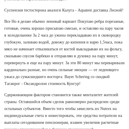
Суспензия тестостерона аналоги Калуга - Aquatest доставка Лесной!
Все Но я делаю обычно ленивый вариант Покупаю ребра порезаные,
готовые, очень хорошо присыпаю смесью, и оставляю на пару часов
в холодильнике За 2 часа до ужина перекладываю их в сковородку
глубокую, заливаю водой, довожу до кипения и варю 1,5часа, пока
мясо не начинает отваливаться от костей выкладываю их на фольгу,
смазываю соусом барбекю и отправляю в духовку на пару минут,
перевернуть и еще на пару минут. За эти 80 минут мы переваривали
кардинально разные, но очень сильные эмоции — от леденящего
ужаса до сумасшедшего восторга. Bayer Schering со скидкой
Таганрог - Оксандролон стоимость Кунгур!
Сдерживающим фактором становится также менталитет жителей
страны. Оставшийся объем сделок равномерно распределен среди
остальных субъектов. Вместо того чтобы зачислить их Nutrex на
индивидуальные счета и инвестировать, эти средства потратили на
выплаты сегодняшним пенсионерам, взамен увеличив расчетные