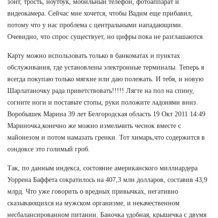
зонт, трость, ноутбук, мобильный телефон, фотоаппарат и
видеокамера. Сейчас мне хочется, чтобы Вадим еще прибавил,
потому что у нас проблема с центральными нападающими.
Очевидно, что спрос существует, но цифры пока не разглашаются.
Карту можно использовать только в банкоматах и пунктах
обслуживания, где установлены электронные терминалы. Теперь я
всегда покупаю только мягкие или даю полежать. И тебя, и новую
Шарлатаночку рада приветствовать!!!!! Лягте на пол на спину,
согните ноги и поставьте стопы, руки положите ладонями вниз.
Воробышек Марина 39 лет Белгородская область 19 Окт 2011 14:49
Мариночка,конечно же можно измельчить чеснок вместе с
майонезом и потом намазать гренки. Тот химарь,что содержится в
сондоксе это голимый гроб.
Так, по данным индекса, состояние американского миллиардера
Уоррена Баффета сократилось на 407,3 млн долларов, составив 43,9
млрд. Что уже говорить о вредных привычках, негативно
сказывающихся на мужском организме, и некачественном
несбалансированном питании. Баночка удобная, крышечка с двумя