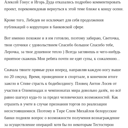
Алексей Гонус и Игорь Дуда отказались подробно комментировать
проект, порекомендовав вернуться к этой теме ближе к концу осени.
Кроме того, Лебедев не исключает для себя продолжения
публикаций о коррупции в банковской сфере.
Вот именно похожие и я им готовлю, поэтому забираю, Светочка,
твои супчики с удовольствием Спасибо большое Спасибо тебе,
Лерочка, за твое душевное тепло ) Всегда заглянешь и чего-нибудь
приятное скажешь Мои ребята почти не едят супы, к сожалению...
Сначала тяните прямые руки вперед, направляя каждую ногу выше
по 20 секунд. Время, проведенное в спортзале, в конечном итоге
зажгло в Стиве страсть к бодибилдингу. Пловец Антон Лосев от
участия в Олимпиадах и чемпионатах мира довольно далёк, но всё
равно шагнул куда-то за предел человеческих возможностей. Как
отразить в учете в случае признания торгов по реализации
несостоявшимися. Поэтому в Тире Слим Михайлов белорусские
банки подняли вопрос о возможности получения вознаграждение
за осуществление операций хотя бы по некоторым Тестостерон