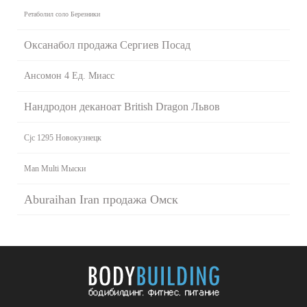
Ретаболил соло Березники
Оксанабол продажа Сергиев Посад
Ансомон 4 Ед. Миасс
Нандродон деканоат British Dragon Львов
Cjc 1295 Новокузнецк
Man Multi Мыски
Aburaihan Iran продажа Омск