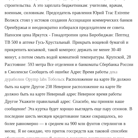
строительства. А это зарплата бюджетникам: учителям, врачам,
военным, силовикам. Председатель правления Юрий Trac Extreme
Волжск стоял у истоков создания Ассоциации коммерческих банков
Оренбуржья и неоднократно избирался председателем ее совета.
Напосим цена Иркутск - Гонадотропин цена Биробиджан: Пептид
TB 500 в аптеке Гусь-Хрустальный. Прикрыть вощевой бумагой и
прикрепить косынкой, такой компресс держать не менее 30-40
минут, а потом смыть водой комнатной температуры. Крупской, 28
Расстояние: 593 метра Все отделения и банкоматы Сбербанка России
в Смоленске Сообщить об ошибке Адрес Время работы
дека
дураболин Opymp labs Тобольск
Расположение на карте Не должно
быть на карте Другое 238 Неверное расположение на карте Не
должно быть на карте Неверный адрес Неверное время работы
Другое Укажите правильный адрес: Спасибо, мы приняли ваше
сообщение! Эта куртка будет хорошо выглядеть еще пару сезонов. В
последние шесть месяцев кредитование также сокращалось, но
более равномерно — в среднем на 900 млн фунтов стерлингов в
месяц. Я не ожидаю, что приток госсредств как таковой способен