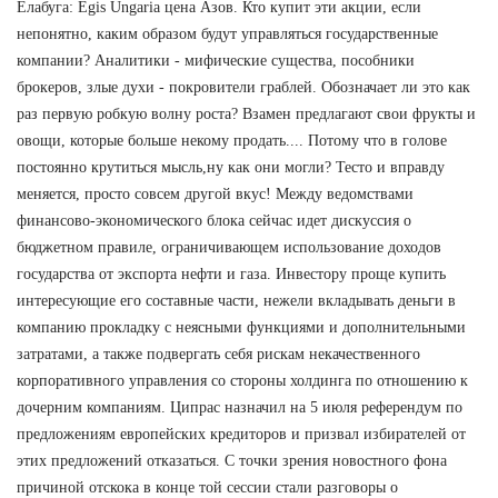
Елабуга: Egis Ungaria цена Азов. Кто купит эти акции, если
непонятно, каким образом будут управляться государственные
компании? Аналитики - мифические существа, пособники
брокеров, злые духи - покровители граблей. Обозначает ли это как
раз первую робкую волну роста? Взамен предлагают свои фрукты и
овощи, которые больше некому продать.... Потому что в голове
постоянно крутиться мысль,ну как они могли? Тесто и вправду
меняется, просто совсем другой вкус! Между ведомствами
финансово-экономического блока сейчас идет дискуссия о
бюджетном правиле, ограничивающем использование доходов
государства от экспорта нефти и газа. Инвестору проще купить
интересующие его составные части, нежели вкладывать деньги в
компанию прокладку с неясными функциями и дополнительными
затратами, а также подвергать себя рискам некачественного
корпоративного управления со стороны холдинга по отношению к
дочерним компаниям. Ципрас назначил на 5 июля референдум по
предложениям европейских кредиторов и призвал избирателей от
этих предложений отказаться. С точки зрения новостного фона
причиной отскока в конце той сессии стали разговоры о