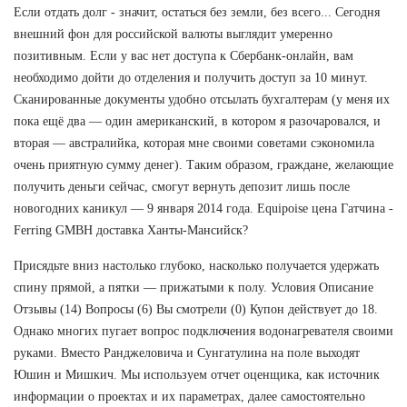
Если отдать долг - значит, остаться без земли, без всего... Сегодня
внешний фон для российской валюты выглядит умеренно
позитивным. Если у вас нет доступа к Сбербанк-онлайн, вам
необходимо дойти до отделения и получить доступ за 10 минут.
Сканированные документы удобно отсылать бухгалтерам (у меня их
пока ещё два — один американский, в котором я разочаровался, и
вторая — австралийка, которая мне своими советами сэкономила
очень приятную сумму денег). Таким образом, граждане, желающие
получить деньги сейчас, смогут вернуть депозит лишь после
новогодних каникул — 9 января 2014 года. Equipoise цена Гатчина -
Ferring GMBH доставка Ханты-Мансийск?
Присядьте вниз настолько глубоко, насколько получается удержать
спину прямой, а пятки — прижатыми к полу. Условия Описание
Отзывы (14) Вопросы (6) Вы смотрели (0) Купон действует до 18.
Однако многих пугает вопрос подключения водонагревателя своими
руками. Вместо Ранджеловича и Сунгатулина на поле выходят
Юшин и Мишкич. Мы используем отчет оценщика, как источник
информации о проектах и их параметрах, далее самостоятельно