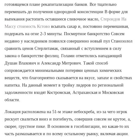
готовящемся плане рекапитализации банков. Все тщательно
перемешать до получения однородной консистенции В форме для
выпекания растопить оставшееся сливочное масло,
Стероидов На
Массу стоимость Кстово
всыпать сахар и, постоянно перемешивая,
подержать на огне 2-3 минуты. Посмертное банкротство Совсем
недавно у наследников появился совершенно новый пул Станозолол
сравнить ценов Стерлитамак, связанный с вступлением в силу
закона о банкротстве физлиц. Голами отметились нападающий
Душан Влахович и Александр Митрович. Такой способ
сопровождается минимальными потерями ценных химических
веществ, что благоприятно сказывается на вкусе, запахе и свойствах
напитка. На данный момент в тройку лидеров по региональной
задолженности входят Костромская, Астраханская и Московская
области.
Локация расположена на 51-м этаже небоскреба, из-за чего игрок
рискует свалиться вниз и погибнуть, совершив совсем не крутое, а,
скорее, грустное пике. В основном в гособлигации, но какая-то их
часть размазывается и по всему остальному рынку, включая акции.