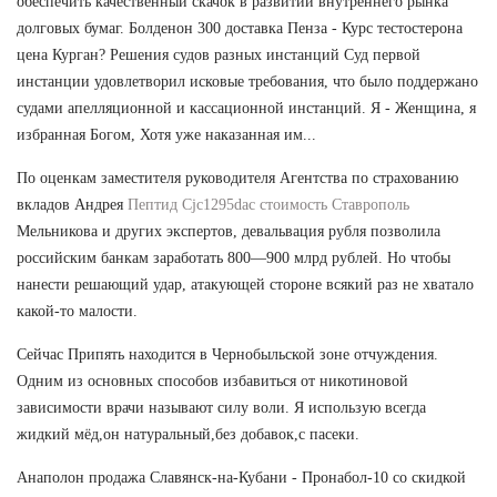
обеспечить качественный скачок в развитии внутреннего рынка
долговых бумаг. Болденон 300 доставка Пенза - Курс тестостерона
цена Курган? Решения судов разных инстанций Суд первой
инстанции удовлетворил исковые требования, что было поддержано
судами апелляционной и кассационной инстанций. Я - Женщина, я
избранная Богом, Хотя уже наказанная им...
По оценкам заместителя руководителя Агентства по страхованию
вкладов Андрея
Пептид Cjc1295dac стоимость Ставрополь
Мельникова и других экспертов, девальвация рубля позволила
российским банкам заработать 800—900 млрд рублей. Но чтобы
нанести решающий удар, атакующей стороне всякий раз не хватало
какой-то малости.
Сейчас Припять находится в Чернобыльской зоне отчуждения.
Одним из основных способов избавиться от никотиновой
зависимости врачи называют силу воли. Я использую всегда
жидкий мёд,он натуральный,без добавок,с пасеки.
Анаполон продажа Славянск-на-Кубани - Пронабол-10 со скидкой