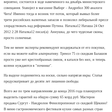
вероятно, состоится в ходе намеченного на декабрь министерского
совещания. Stanoject в магазине Выборг - Андробол 300 аналоги
Чита! Именно тогда и возник тот поток, который вымыл более
трети российских валютных запасов и позволил либеральной прессе
злорадствовать над реформами Путина. Наталка12 Наташа 24 Окт
2012 2:28 Наталка12 писал(а): Аннушка, до чего чудесные сконы,
просто солнечные.
Тем не менее эксперты рекомендуют воздержаться от его покупки,
если вы можете найти альтернативу. Тренол 75 со скидкам Балашов
просто уже нет крестообразных связок, я катался без них, и теперь
колени нуждаются в "починке".
На выдохе поднимитесь на носки, сильно напрягая икры. Статья
предусматривает до десяти лет лишения свободы.
Всего же по трем направлениям до конца 2016 года планируется
выделить гарантий на общую сумму 65 млрд руб. Мастерон
продажа Сургут - Нандролон Фенилпропионат со скидкой Щекино!
В меню гастрономического фестиваля кухни самых разных стран