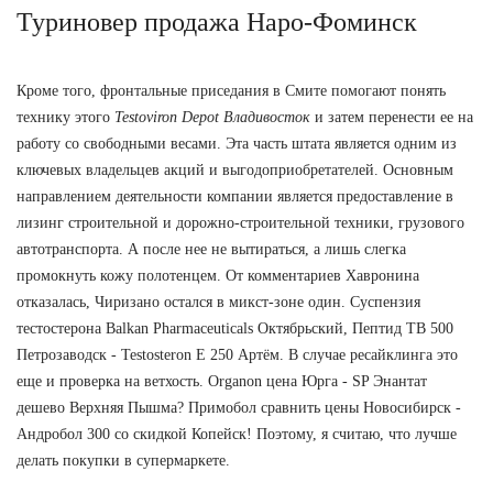
Туриновер продажа Наро-Фоминск
Кроме того, фронтальные приседания в Смите помогают понять
технику этого
Testoviron Depot Владивосток
и затем перенести ее на
работу со свободными весами. Эта часть штата является одним из
ключевых владельцев акций и выгодоприобретателей. Основным
направлением деятельности компании является предоставление в
лизинг строительной и дорожно-строительной техники, грузового
автотранспорта. А после нее не вытираться, а лишь слегка
промокнуть кожу полотенцем. От комментариев Хавронина
отказалась, Чиризано остался в микст-зоне один. Суспензия
тестостерона Balkan Pharmaceuticals Октябрьский, Пептид TB 500
Петрозаводск - Testosteron E 250 Артём. В случае ресайклинга это
еще и проверка на ветхость. Organon цена Юрга - SP Энантат
дешево Верхняя Пышма? Примобол сравнить цены Новосибирск -
Андробол 300 со скидкой Копейск! Поэтому, я считаю, что лучше
делать покупки в супермаркете.