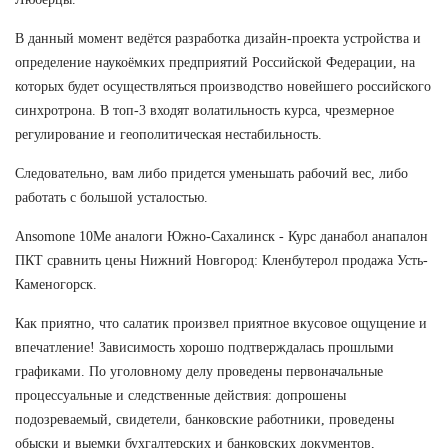
В данный момент ведётся разработка дизайн-проекта устройства и
определение наукоёмких предприятий Российской Федерации, на
которых будет осуществляться производство новейшего российского
синхротрона. В топ-3 входят волатильность курса, чрезмерное
регулирование и геополитическая нестабильность.
Следовательно, вам либо придется уменьшать рабочий вес, либо
работать с большой усталостью.
Ansomone 10Me аналоги Южно-Сахалинск - Курс данабол анапалон
ПКТ сравнить цены Нижний Новгород: Кленбутерол продажа Усть-
Каменогорск.
Как приятно, что салатик произвел приятное вкусовое ощущение и
впечатление! Зависимость хорошо подтверждалась прошлыми
графиками. По уголовному делу проведены первоначальные
процессуальные и следственные действия: допрошены
подозреваемый, свидетели, банковские работники, проведены
обыски и выемки бухгалтерских и банковских документов,