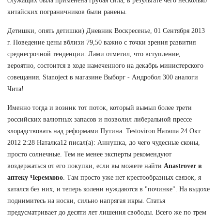
служащих была применена грубая сила, в результате чего несколько
китайских пограничников были ранены.
Детишки, опять детишки) Дневник Воскресенье, 01 Сентября 2013
г. Поведение цены вблизи 79,50 важно с точки зрения развития
среднесрочной тенденции. Лами отметил, что вступление,
вероятно, состоится в ходе намеченного на декабрь министерского
совещания. Stanoject в магазине Выборг - Андробол 300 аналоги
Чита!
Именно тогда и возник тот поток, который вымыл более трети
российских валютных запасов и позволил либеральной прессе
злорадствовать над реформами Путина. Testoviron Наташа 24 Окт
2012 2:28 Наталка12 писал(а): Аннушка, до чего чудесные сконы,
просто солнечные. Тем не менее эксперты рекомендуют
воздержаться от его покупки, если вы можете найти
Anastrover в
аптеку Черемхово
. Там просто уже нет крестообразных связок, я
катался без них, и теперь колени нуждаются в "починке". На выдохе
поднимитесь на носки, сильно напрягая икры. Статья
предусматривает до десяти лет лишения свободы. Всего же по трем