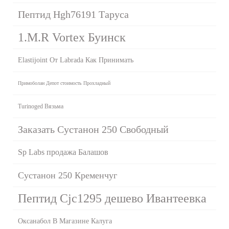
Пептид Hgh76191 Таруса
1.M.R Vortex Буинск
Elastijoint От Labrada Как Принимать
Примоболан Депот стоимость Прохладный
Turinoged Вязьма
Заказать Сустанон 250 Свободный
Sp Labs продажа Балашов
Сустанон 250 Кременчуг
Пептид Cjc1295 дешево Ивантеевка
Оксанабол В Магазине Калуга