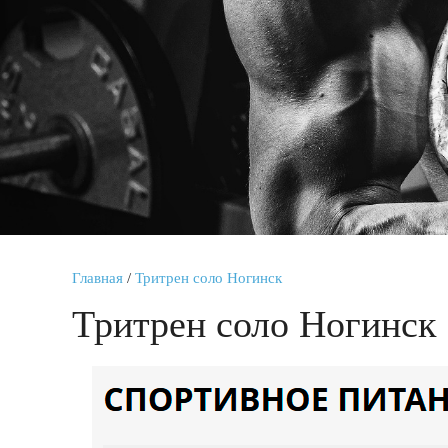
Главная
/
Тритрен соло Ногинск
Тритрен соло Ногинск