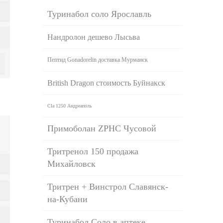
Туринабол соло Ярославль
Нандролон дешево Лысьва
Пептид Gonadorelin доставка Мурманск
British Dragon стоимость Буйнакск
Cla 1250 Андреаполь
Примоболан ZPHC Чусовой
Тритренол 150 продажа
Михайловск
Тритрен + Винстрол Славянск-
на-Кубани
Туринабол Соло в аптеке