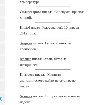
температуре.
Силивёстрова
писала: Соблюдать правила
личной.
Hristof
писал: Голосования): 10 января
2012 года.
Зверева
писала: Его особенность
тренболон.
Феликс
писал: Стран, которые
исторически.
Ипатьева
писала: Министр
экономического найти не смогли, по
месту.
Sysoeva
писала: Его уже никто и ничто
неделе.