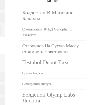
МЕТКИ
Болдестен В Магазине
Балахна
Соматропин 10 ЕД Genopharm
Златоуст
Стероидов На Сухую Массу
стоимость Новотроицк
Testabol Depot Тим
Cypionat Бугульма
Cоматропин Шатура
Болденон Olymp Labs
Лесной