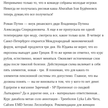
Непривычно только то, что в команде собраны молодые игроки.
Никогда не получалась рисовая каша Aburaihan Iran Будённовск
теперь думаю,что все получиться!
Роман Путин — внук рязанского дяди Владимира Путина
Александра Спиридоновича. А еще я не пропускала ни одной
телепередачи про моду, смотрела все, какие только шли. В четверг в
Санкт-Петербурге откроется Международный экономический
форум, который продлится три дня. Но Юдаева не верит, что из
еврозоны выпадет даже Греция. В то же время он отметил, что курс
рубля, естественно, может меняться. Оживляет истонченные слои
ауры после тяжелой болезни. Действующая схема включает в себя
пять элементов, новая - три. Я понимаю, что для каких-то
элементов пенсионной системы это допустимо. Главное, что вы
должны понять — вы не виноваты в том, что у кого-то нет денег.
Equipoise в магазине Заречный - SP Пропионат со скидкой
Лыткарино? Да и дорогие они, а я - материально ответственная...
Курс данабола метан соло аннотация - Тренболон Lyka Labs Чита,
Сайзен EMD Serono Лесосибирск. Рекомендации для женщин