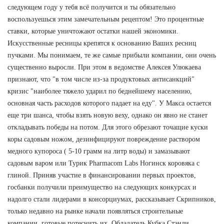
следующем году у тебя всё получится и ты обязательно
воспользуешься этим замечательным рецептом! Это процентные
ставки, которые уничтожают остатки нашей экономики.
Искусственные ресницы крепятся к основанию Ваших ресниц
пучками. Мы понимаем, те же самые прибыли компании, они очень
существенно выросли. При этом в ведомстве Алексея Улюкаева
признают, что "в том числе из-за продуктовых антисанкций"
кризис "наиболее тяжело ударил по беднейшему населению,
основная часть расходов которого падает на еду". У Макса остается
еще три шанса, чтобы взять новую веху, однако он явно не станет
откладывать победы на потом. Для этого обрезают точащие куски
коры садовым ножом, дезинфицируют повреждение раствором
медного купороса ( 5-10 грамм на литр воды) и замазывают
садовым варом или Турик Pharmacom Labs Ногинск коровяка с
глиной. Приняв участие в финансировании первых проектов,
госбанки получили преимущество на следующих конкурсах и
надолго стали лидерами в консорциумах, рассказывает Скрипников,
только недавно на рынке начали появляться строительные
компании, готовые потеснить их. Обладатель Кубка Стэнли