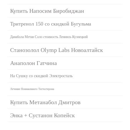
Купить Напосим Биробиджан
Тритренол 150 со скидкой Бугульма
Данабола Метан Соло стоимость Ленинск-Кузнецкий
Станозолол Olymp Labs Новоалтайск
Анаполон Гатчина
На Сушку со скидкой Электросталь
Лечение Пониженного Тестостерона
Купить Метанабол Дмитров
Энка + Сустанон Копейск