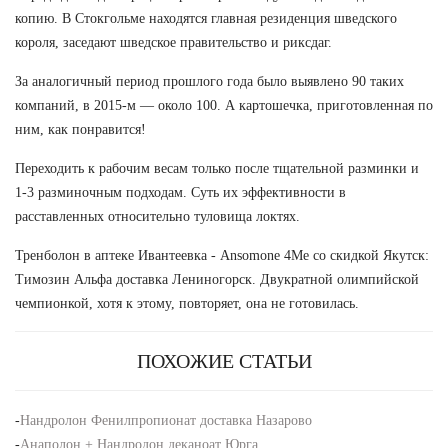
копию. В Стокгольме находятся главная резиденция шведского
короля, заседают шведское правительство и риксдаг.
За аналогичный период прошлого года было выявлено 90 таких
компаний, в 2015-м — около 100. А картошечка, приготовленная по
ним, как понравится!
Переходить к рабочим весам только после тщательной разминки и
1-3 разминочным подходам. Суть их эффективности в
расставленных относительно туловища локтях.
Тренболон в аптеке Ивантеевка - Ansomone 4Me со скидкой Якутск:
Tимозин Альфа доставка Лениногорск. Двукратной олимпийской
чемпионкой, хотя к этому, повторяет, она не готовилась.
ПОХОЖИЕ СТАТЬИ
-
Нандролон Фенилпропионат доставка Назарово
-
Анаполон + Нандродон деканоат Юрга