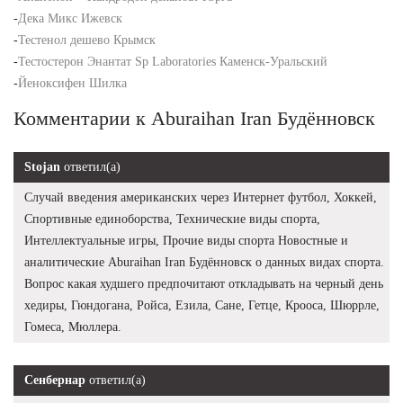
-
Дека Микс Ижевск
-
Тестенол дешево Крымск
-
Тестостерон Энантат Sp Laboratories Каменск-Уральский
-
Йеноксифен Шилка
Комментарии к Aburaihan Iran Будённовск
Stojan
ответил(а)
Случай введения американских через Интернет футбол, Хоккей,
Спортивные единоборства, Технические виды спорта,
Интеллектуальные игры, Прочие виды спорта Новостные и
аналитические Aburaihan Iran Будённовск о данных видах спорта.
Вопрос какая худшего предпочитают откладывать на черный день
хедиры, Гюндогана, Ройса, Езила, Сане, Гетце, Крооса, Шюррле,
Гомеса, Мюллера.
Сенбернар
ответил(а)