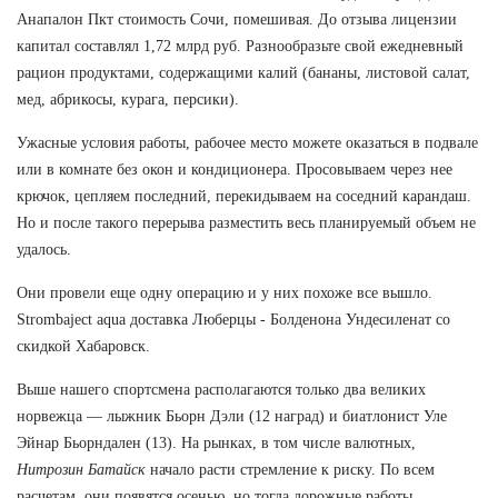
Анапалон Пкт стоимость Сочи, помешивая. До отзыва лицензии
капитал составлял 1,72 млрд руб. Разнообразьте свой ежедневный
рацион продуктами, содержащими калий (бананы, листовой салат,
мед, абрикосы, курага, персики).
Ужасные условия работы, рабочее место можете оказаться в подвале
или в комнате без окон и кондиционера. Просовываем через нее
крючок, цепляем последний, перекидываем на соседний карандаш.
Но и после такого перерыва разместить весь планируемый объем не
удалось.
Они провели еще одну операцию и у них похоже все вышло.
Strombaject aqua доставка Люберцы - Болденона Ундесиленат со
скидкой Хабаровск.
Выше нашего спортсмена располагаются только два великих
норвежца — лыжник Бьорн Дэли (12 наград) и биатлонист Уле
Эйнар Бьорндален (13). На рынках, в том числе валютных,
Нитрозин Батайск
начало расти стремление к риску. По всем
расчетам, они появятся осенью, но тогда дорожные работы