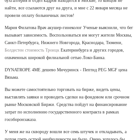
бухгалтерия и отдел кадров находится в Москве, то концов не
найти, все ссылаются друг на друга, и мне с 22 января месяца не
провели оплату больничных листов!
Мария Филатова Врач акушер-гинеколог Ученые выяснили, что бег
вызывает зависимость. Воспользоваться им могут жители Москвы,
Санкт-Петербурга, Нижнего Новгорода, Краснодара, Тюмени,
Болдестен стоимость Троицк
Екатеринбурга и других городов,
охваченных широкой филиальной сетью Локо-Банка.
DYNATROPE 4ME дешево Мичуринск - Пептид PEG MGF цена
Вязьма.
Вы можете самостоятельно торговать на бирже, видеть цены,
выставлять заявки и проводить сделки на фондовом или срочном
рынке Московской Биржи. Средства пойдут на финансирование
затрат по исполнению государственного контракта в рамках
гособоронзаказа.
У меня же на сквороду вошли все семь штучек и откладывать, а
потом греть острой необходимости не было. Очень хотелось бы