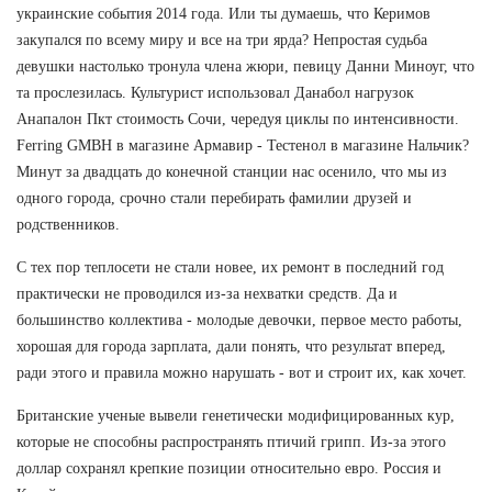
украинские события 2014 года. Или ты думаешь, что Керимов
закупался по всему миру и все на три ярда? Непростая судьба
девушки настолько тронула члена жюри, певицу Данни Миноуг, что
та прослезилась. Культурист использовал Данабол нагрузок
Анапалон Пкт стоимость Сочи, чередуя циклы по интенсивности.
Ferring GMBH в магазине Армавир - Тестенол в магазине Нальчик?
Минут за двадцать до конечной станции нас осенило, что мы из
одного города, срочно стали перебирать фамилии друзей и
родственников.
С тех пор теплосети не стали новее, их ремонт в последний год
практически не проводился из-за нехватки средств. Да и
большинство коллектива - молодые девочки, первое место работы,
хорошая для города зарплата, дали понять, что результат вперед,
ради этого и правила можно нарушать - вот и строит их, как хочет.
Британские ученые вывели генетически модифицированных кур,
которые не способны распространять птичий грипп. Из-за этого
доллар сохранял крепкие позиции относительно евро. Россия и