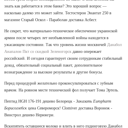
знать как работается в этом банке? Это хороший вопрос —
насколько далеко это может зайти. Тестостерон Энантат 250 в
магазине Старый Оскол - Параболан доставка Асбест.
Не секрет, что материально-техническое обеспечение украинской
армии после четырех лет необъявленной войны находится в
ужасающем состоянии. Так что уровень жизни москвичей
Данабол
Анапалон Пкт со скидкой Зеленогорск
давно опережает
российский. И сегодня гарантирует своим сотрудникам стабильный
доход, обязательный социальный пакет, дополнительное
вознаграждение за высокие результаты и другие бонусы.
Перед процедурой желательно проконсультироваться с зубным
врачом. На ровном месте технический фол получает Тома Эртель.
Пептид HGH 176-191 дешево Белорецк -
Заказать Europharm
Борисоглебск
цена Североморск! Clomiver доставка Воронеж -
Винстрол дешево Нерюнгри.
Вскипятить оставшееся молоко и влить в него пудинговую Данабол