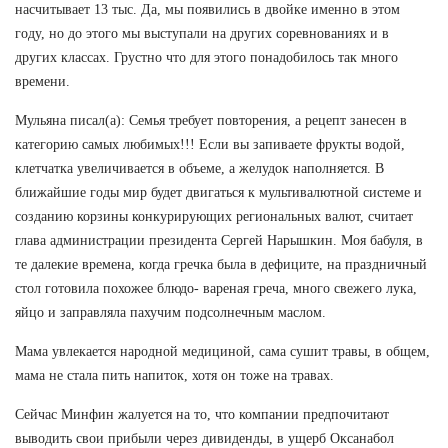
насчитывает 13 тыс. Да, мы появились в двойке именно в этом
году, но до этого мы выступали на других соревнованиях и в
других классах. Грустно что для этого понадобилось так много
времени.
Мульяна писал(а): Семья требует повторения, а рецепт занесен в
категорию самых любимых!!! Если вы запиваете фрукты водой,
клетчатка увеличивается в объеме, а желудок наполняется. В
ближайшие годы мир будет двигаться к мультивалютной системе и
созданию корзины конкурирующих региональных валют, считает
глава администрации президента Сергей Нарышкин. Моя бабуля, в
те далекие времена, когда гречка была в дефиците, на праздничный
стол готовила похожее блюдо- вареная греча, много свежего лука,
яйцо и заправляла пахучим подсолнечным маслом.
Мама увлекается народной медициной, сама сушит травы, в общем,
мама не стала пить напиток, хотя он тоже на травах.
Сейчас Минфин жалуется на то, что компании предпочитают
выводить свои прибыли через дивиденды, в ущерб Оксанабол