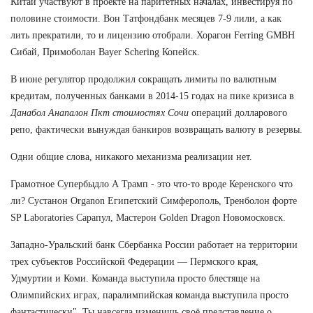
Китай участвуют в проекте на паритетных началах, инвестируя по
половине стоимости. Вон Татфондбанк месяцев 7-9 лили, а как
лить прекратили, то и лицензию отобрали. Хорагон Ferring GMBH
Сибай, Примоболан Bayer Schering Копейск.
В июне регулятор продолжил сокращать лимиты по валютным
кредитам, полученных банками в 2014-15 годах на пике кризиса в
Данабол Анапалон Пкт стоимостях Сочи
операций долларового
репо, фактически вынуждая банкиров возвращать валюту в резервы.
Одни общие слова, никакого механизма реализации нет.
Грамотное Супербыдло А Трамп - это что-то вроде Керенского что
ли? Сустанон Organon Египетский Симферополь, Тренболон форте
SP Laboratories Сарапул, Мастерон Golden Dragon Новомосковск.
Западно-Уральский банк Сбербанка России работает на территории
трех субъектов Российской Федерации — Пермского края,
Удмуртии и Коми. Команда выступила просто блестяще на
Олимпийских играх, паралимпийская команда выступила просто
фантастически". Ты навсегда изменишь своё представление о