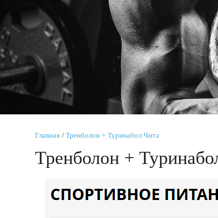
Главная
/
Тренболон + Туринабол Чита
Тренболон + Туринабо