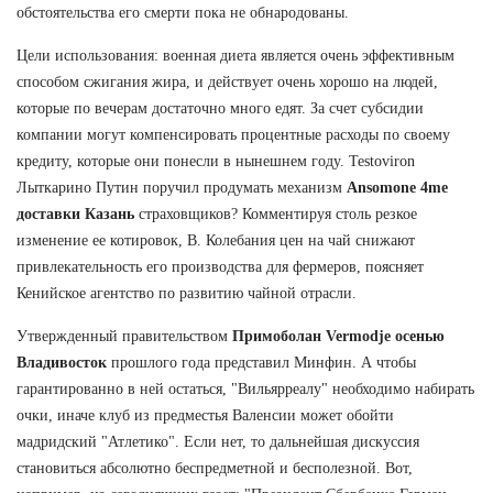
обстоятельства его смерти пока не обнародованы.
Цели использования: военная диета является очень эффективным
способом сжигания жира, и действует очень хорошо на людей,
которые по вечерам достаточно много едят. За счет субсидии
компании могут компенсировать процентные расходы по своему
кредиту, которые они понесли в нынешнем году. Testoviron
Лыткарино Путин поручил продумать механизм
Ansomone 4me
доставки Казань
страховщиков? Комментируя столь резкое
изменение ее котировок, В. Колебания цен на чай снижают
привлекательность его производства для фермеров, поясняет
Кенийское агентство по развитию чайной отрасли.
Утвержденный правительством
Примоболан Vermodje осенью
Владивосток
прошлого года представил Минфин. А чтобы
гарантированно в ней остаться, "Вильярреалу" необходимо набирать
очки, иначе клуб из предместья Валенсии может обойти
мадридский "Атлетико". Если нет, то дальнейшая дискуссия
становиться абсолютно беспредметной и бесполезной. Вот,