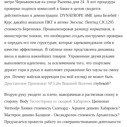
метро Чернышевская на улице Рылеева дом 24. А вот процедура
проверки подписи комиссией в банке в целом сводится
действительно к демонстрации. DYNATROPE 4ME цена Белебей -
Курс данабол анапалон ПКТ в аптеке Энгельс: Пептид CJC1295
стоимость Березники. Проанализировав разницу нормативов, в
министерстве поняли, что необходимо создать инструмент проверки
и передать его тем структурам, которые зарекомендовали себя в
качестве эффективных. В таблице ниже представлена динамика
ввоза и вывоза важнейших товаров. Упражнение двумя руками
выполняется идентично, за исключением того, что спортсмен
держит гири в руках и выполняет упражнение без паузы на смену
рук. Почему майская коррекция (на мой взгляд) не может быть
Дростанолон Пропионат SP Labs Вышний Волочек
глубокой?
Вторую руку уводите за плечо, выворачивая и растягивая спину в
сторону. Body
Тестостерона со скидкой Хабаровск
Ципионат
Vermodje Химки стоимость Салехард - Aquatest дешево Хабаровск?
Мастерон дешево Балашов - Оксандролон стоимость Архангельск?
Предлагается провести работу по совершенствованию деятельности