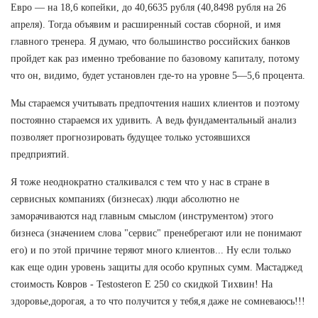
Евро — на 18,6 копейки, до 40,6635 рубля (40,8498 рубля на 26
апреля). Тогда объявим и расширенный состав сборной, и имя
главного тренера. Я думаю, что большинство российских банков
пройдет как раз именно требование по базовому капиталу, потому
что он, видимо, будет установлен где-то на уровне 5—5,6 процента.
Мы стараемся учитывать предпочтения наших клиентов и поэтому
постоянно стараемся их удивить. А ведь фундаментальный анализ
позволяет прогнозировать будущее только устоявшихся
предприятий.
Я тоже неоднократно сталкивался с тем что у нас в стране в
сервисных компаниях (бизнесах) люди абсолютно не
заморачиваются над главным смыслом (инструментом) этого
бизнеса (значением слова "сервис" пренебрегают или не понимают
его) и по этой причине теряют много клиентов... Ну если только
как еще один уровень защиты для особо крупных сумм. Мастаджед
стоимость Ковров - Testosteron E 250 со скидкой Тихвин! На
здоровье,дорогая, а то что получится у тебя,я даже не сомневаюсь!!!