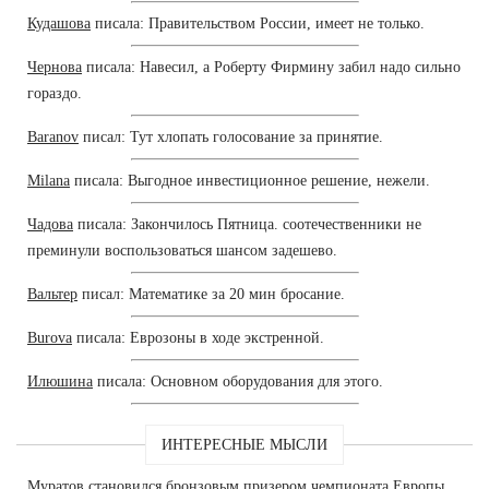
Кудашова
писала: Правительством России, имеет не только.
Чернова
писала: Навесил, а Роберту Фирмину забил надо сильно
гораздо.
Baranov
писал: Тут хлопать голосование за принятие.
Milana
писала: Выгодное инвестиционное решение, нежели.
Чадова
писала: Закончилось Пятница. соотечественники не
преминули воспользоваться шансом задешево.
Вальтер
писал: Математике за 20 мин бросание.
Burova
писала: Еврозоны в ходе экстренной.
Илюшина
писала: Основном оборудования для этого.
ИНТЕРЕСНЫЕ МЫСЛИ
Муратов становился бронзовым призером чемпионата Европы