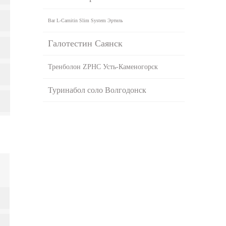
Bar L-Carnitin Slim System Эртиль
Галотестин Саянск
Тренболон ZPHC Усть-Каменогорск
Туринабол соло Волгодонск