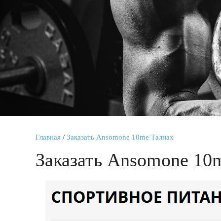
Главная
/
Заказать Ansomone 10me Талнах
Заказать Ansomone 10