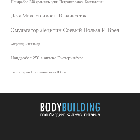
Нандробол 250 сравнить цены Петропавловск-Камчатский
Дека Микс стоимость Владивосток
Эмульгатор Лецитин Соевый Польза И Вред
Андронад Сыктывкар
Нандробол 250 в аптеке Екатеринбург
Тестостерон Пропионат цена Юрга