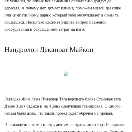
их услышат, то сейчас все замечания обязательно дойдут до
адресата. А почему нет, думает клиент, поможем милой девушке
или симпатичному парню который тебя обслуживает и с кем ты
общаешься. Несколько сложнее решить вопрос с заменой
оборудования и сокращением затрат на него.
Нандролон Деканоат Майкоп
Разводка Жим лежа Пулловер Тяга верхнего блока Становая тяга
Далее 3 дня отдыха и на 4 день следующая тренировка. С самого
начала было ясно, что такой проект будет обречен на провал.
При владении этими инструментами затраты инвестора
Нандролон
дешево Лысьва
будут оставаться на минимальном уровне. Даниил: