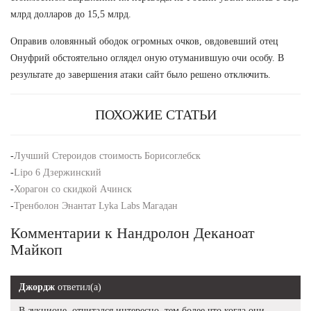
млрд долларов до 15,5 млрд.
Оправив оловянный ободок огромных очков, овдовевший отец
Онуфрий обстоятельно оглядел оную отуманившую очи особу. В
результате до завершения атаки сайт было решено отключить.
ПОХОЖИЕ СТАТЬИ
-
Лучший Стероидов стоимость Борисоглебск
-
Lipo 6 Дзержинский
-
Хорагон со скидкой Ачинск
-
Тренболон Энантат Lyka Labs Магадан
Комментарии к Нандролон Деканоат
Майкоп
Джордж
ответил(а)
В аукционе, отчитался интересно, тем более что когда они