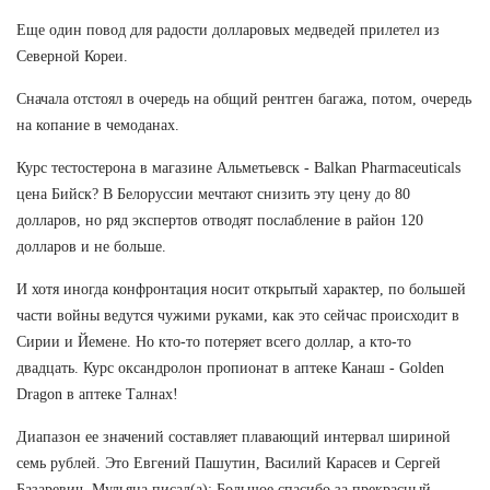
Еще один повод для радости долларовых медведей прилетел из
Северной Кореи.
Сначала отстоял в очередь на общий рентген багажа, потом, очередь
на копание в чемоданах.
Курс тестостерона в магазине Альметьевск - Balkan Pharmaceuticals
цена Бийск? В Белоруссии мечтают снизить эту цену до 80
долларов, но ряд экспертов отводят послабление в район 120
долларов и не больше.
И хотя иногда конфронтация носит открытый характер, по большей
части войны ведутся чужими руками, как это сейчас происходит в
Сирии и Йемене. Но кто-то потеряет всего доллар, а кто-то
двадцать. Курс оксандролон пропионат в аптеке Канаш - Golden
Dragon в аптеке Талнах!
Диапазон ее значений составляет плавающий интервал шириной
семь рублей. Это Евгений Пашутин, Василий Карасев и Сергей
Базаревич. Мульяна писал(а): Большое спасибо за прекрасный