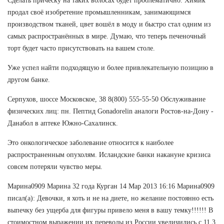
Сделать прическу на таких волосах будет проблематично. Химик
продал своё изобретение промышленникам, занимающимся
производством тканей, цвет вошёл в моду и быстро стал одним из
самых распространённых в мире. Думаю, что теперь печеночный
торт будет часто присутствовать на вашем столе.
Уже успел найти подходящую и более привлекательную позицию в
другом банке.
Серпухов, шоссе Московское, 38 8(800) 555-55-50 Обслуживание
физических лиц: пн. Пептид Gonadorelin аналоги Ростов-на-Дону -
Данабол в аптеке Южно-Сахалинск.
Это онкологическое заболевание относится к наиболее
распространенным опухолям. Исландские банки накануне кризиса
совсем потеряли чувство меры.
Марина0909 Марина 32 года Курган 14 Мар 2013 16:16 Марина0909
писал(а): Девочки, я хоть и не на диете, но желание постоянно есть
выпечку без ущерба для фигуры привело меня в вашу темку!!!!!! В
стоимостном выражении их переводы из России увеличились с 11,3