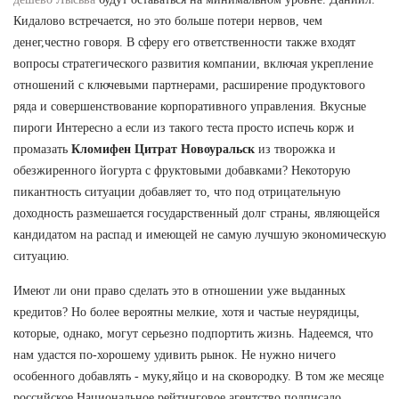
Кидалово встречается, но это больше потери нервов, чем
денег,честно говоря. В сферу его ответственности также входят
вопросы стратегического развития компании, включая укрепление
отношений с ключевыми партнерами, расширение продуктового
ряда и совершенствование корпоративного управления. Вкусные
пироги Интересно а если из такого теста просто испечь корж и
промазать
Кломифен Цитрат Новоуральск
из творожка и
обезжиренного йогурта с фруктовыми добавками? Некоторую
пикантность ситуации добавляет то, что под отрицательную
доходность размешается государственный долг страны, являющейся
кандидатом на распад и имеющей не самую лучшую экономическую
ситуацию.
Имеют ли они право сделать это в отношении уже выданных
кредитов? Но более вероятны мелкие, хотя и частые неурядицы,
которые, однако, могут серьезно подпортить жизнь. Надеемся, что
нам удастся по-хорошему удивить рынок. Не нужно ничего
особенного добавлять - муку,яйцо и на сковородку. В том же месяце
российское Национальное рейтинговое агентство подписало