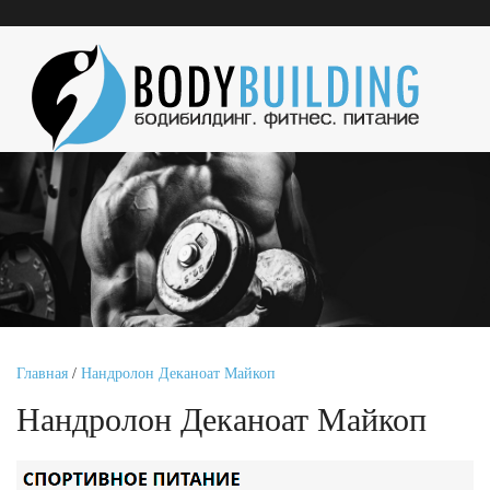
Главная
/
Нандролон Деканоат Майкоп
Нандролон Деканоат Майкоп