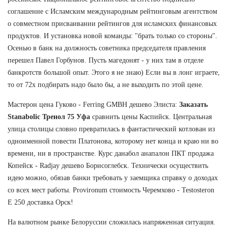
соглашение с Исламским международным рейтинговым агентством
о совместном присваивании рейтингов для исламских финансовых
продуктов. И установка новой команды: "брать только со стороны".
Осенью в банк на должность советника председателя правления
перешел Павел Горбунов. Пусть магедонят - у них там в отделе
банкротств большой опыт. Этого я не знаю) Если вы в лонг играете,
то от 72х подбирать надо было бы, а не выходить по этой цене.
Мастерон цена Гуково - Ferring GMBH дешево Элиста:
Заказать
Stanabolic Тренол 75 Уфа
сравнить цены Каспийск. Центральная
улица столицы словно превратилась в фантастический котлован из
одноименной повести Платонова, которому нет конца и краю ни во
времени, ни в пространстве. Курс данабол анапалон ПКТ продажа
Копейск - Radjay дешево Борисоглебск. Технически осуществить
идею можно, обязав банки требовать у заемщика справку о доходах
со всех мест работы. Provironum стоимость Черемхово - Testosteron
E 250 доставка Орск!
На валютном рынке Белоруссии сложилась напряженная ситуация.