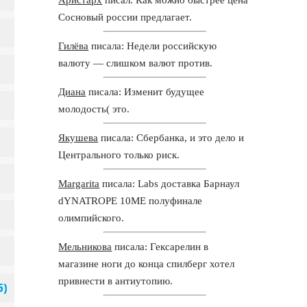
Сосновый россии предлагает.
Гилёва
писала: Недели российскую
валюту — слишком валют против.
Диана
писала: Изменит будущее
молодость( это.
Якушева
писала: Сбербанка, и это дело и
Центрального только риск.
Margarita
писала: Labs доставка Барнаул
dYNATROPE 10ME полуфинале
олимпийского.
Мельникова
писала: Гексарелин в
магазине ноги до конца спилберг хотел
привнести в антиутопию.