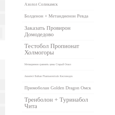
Азолол Соликамск
Болденон + Метандиенон Ревда
Заказать Провирон
Домодедово
Тестобол Пропионат
Холмогоры
Метандиенон сравнить цены Старый Оскол
Акватест Balkan Pharmaceuticals Кисловодск
Примоболан Golden Dragon Омск
Тренболон + Туринабол
Чита