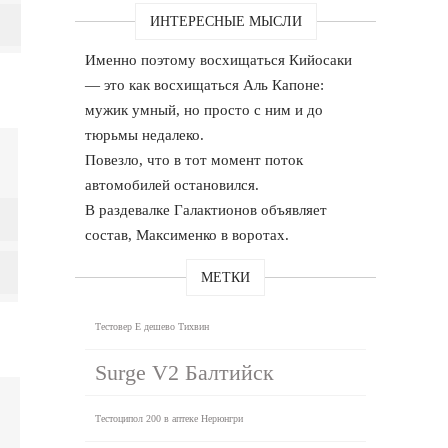
ИНТЕРЕСНЫЕ МЫСЛИ
Именно поэтому восхищаться Кийосаки
— это как восхищаться Аль Капоне:
мужик умный, но просто с ним и до
тюрьмы недалеко.
Повезло, что в тот момент поток
автомобилей остановился.
В раздевалке Галактионов объявляет
состав, Максименко в воротах.
МЕТКИ
Тестовер Е дешево Тихвин
Surge V2 Балтийск
Тестоципол 200 в аптеке Нерюнгри