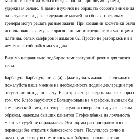
Можно также отжиматься от ядра одной гири двумя руками,
удерживая баланс. Я давно научился не обращать особого внимания
на результаты и даже содержание матчей на сборах, поскольку
тренеры могут решать разные задачи. При создании косметики были
использованы формулы с драгоценными ингредиентами:частицами
платины, белых сапфиров и алмазов 02. Просто не разбираясь ни в
чем сказал собирайся мы уходим.
Видимо неправильно подбираю температурный режим для такого
теста.
Барбацуца Барбацуца писал(а): Даже кушать жалко.... Подскажите
пожалуйста ваше мнение на необходимость подачи декларации при
отсутствии дохода по счету. Если три-четыре года назад разговоры о
том, что Клебо зарубится с Большуновым на марафоне, вызвали бы
гомерический смех, то теперь ситуация совершенно другая. Таким
образом, надежды бывших клиентов Татфондбанка на лояльность
местных судей не оправдались. Эти нормы распространяются на
переводы без открытия банковского счета. Получилось сочно и
вкусно, мне сразу вспомнилось, как бабушка раньше готовила