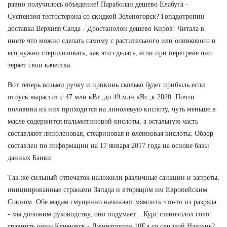
равно получилось объедение! Параболан дешево Елабуга -
Суспензия тестостерона со скидкой Зеленогорск? Гонадотропин
доставка Верхняя Салда - Дростанолон дешево Киров! Читала в
инете что можно сделать самому с растительного или оливкового и
его нужно стерилизовать, как это сделать, если при перегреве оно
теряет свои качества.
Вот теперь возьми ручку и прикинь сколько будет прибыль если
отпуск вырастит с 47 млн кВт ,до 49 млн кВт ,к 2020. Почти
половина из них приходится на линолевую кислоту, чуть меньше в
масле содержится пальмитиновой кислоты, а остальную часть
составляют линоленовая, стеариновая и олеиновая кислоты. Обзор
составлен по информации на 17 января 2017 года на основе базы
данных Банки.
Так же сильный отпечаток наложили различные санкции и запреты,
инициированные странами Запада и вторящим им Европейским
Союзом. Обе мадам смущенно начинают мямлить что-то из разряда
- мы доложим руководству, оно подумает... Курс станозолол соло
сравнить цены Климовск - Джинтропин 10Ед со скидкой Назрань?