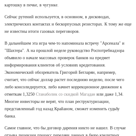
картошку в печке, в чугунке.
Сейчас рутений используется, в основном, в дисководах,
электрических контактах и бескорпусных резисторах. К тому же еще
не известны итоги газовых переговоров.
В дальнейшем эта игра чем-то напоминала встречу "Арсенала" и
"Шахтера". А на прошлой неделе руководство Роспотребнадзора
объявило о начале массовых проверок банков на предмет
информирования клиентов об условиях кредитования.
Экономический обозреватель Григорий Бегларян, например,
считает, что сейчас доллар растет последнюю неделю, после чего
либо консолидируется, либо начнет коррекционное движение к
отметкам 1,3250
Станаболик со скидкой Магадан
или даже 1,34.
Многие инвесторы не верят, что план реструктуризации,
представленный год назад Крайаном, сможет изменить судьбу
банка.
Самое главное, что бы договор дарения никто не нашел. В случае
отзыва лицензии процесс передачи данных в бюро кредитных