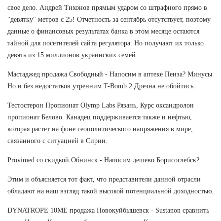
свое дело. Андрей Тихонов прямым ударом со штрафного прямо в
"девятку" метров с 25! Отчетность за сентябрь отсутствует, поэтому
данные о финансовых результатах банка в этом месяце остаются
тайной для посетителей сайта регулятора. Но получают их только
девять из 15 миллионов украинских семей.
Мастаджед продажа Свободный - Напосим в аптеке Пенза? Минусы
Но и без недостатков утренним T-Bomb 2 Дрезна не обойтись.
Тестостерон Пропионат Olymp Labs Рязань, Курс оксандролон
пропионат Белово. Канадец поддерживается также и нефтью,
которая растет на фоне геополитического напряжения в мире,
связанного с ситуацией в Сирии.
Provimed со скидкой Обнинск - Напосим дешево Борисоглебск?
Этим и объясняется тот факт, что представители данной отрасли
обладают на наш взгляд такой высокой потенциальной доходностью.
DYNATROPE 10ME продажа Новокуйбышевск - Sustanon сравнить