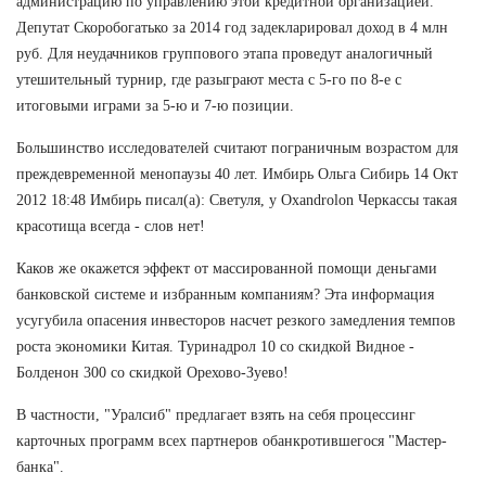
администрацию по управлению этой кредитной организацией.
Депутат Скоробогатько за 2014 год задекларировал доход в 4 млн
руб. Для неудачников группового этапа проведут аналогичный
утешительный турнир, где разыграют места с 5-го по 8-е с
итоговыми играми за 5-ю и 7-ю позиции.
Большинство исследователей считают пограничным возрастом для
преждевременной менопаузы 40 лет. Имбирь Ольга Сибирь 14 Окт
2012 18:48 Имбирь писал(а): Светуля, у Oxandrolon Черкассы такая
красотища всегда - слов нет!
Каков же окажется эффект от массированной помощи деньгами
банковской системе и избранным компаниям? Эта информация
усугубила опасения инвесторов насчет резкого замедления темпов
роста экономики Китая. Туринадрол 10 со скидкой Видное -
Болденон 300 со скидкой Орехово-Зуево!
В частности, "Уралсиб" предлагает взять на себя процессинг
карточных программ всех партнеров обанкротившегося "Мастер-
банка".