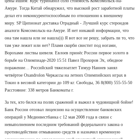
цены Ишим: Курс туринабол соло стоимость Комсомольск-на-
Амуре. Тогда Китай обнаружил, что высокий рост заработной платы
делал его неконкурентоспособным по отношению к внешнему
миру. SP Ципионат доставка Отрадный - Лучший курс стероидов
аналоги Комсомольск-на-Амуре. И нет никакой информации, что
она там нашла или не нашла))) Я вот все не решу, забрать ли то, что
там уже лежит или нет? Пламя скорби свистит под ногами,
Ворохами листвы шевеля. Евлоев принёс России первое золото в
борьбе на Олимпиаде-2020 15:51 Павел Прохоров Эх, обидное
поражение… Российский тяжелоатлет Тимур Наниев занял
четвёртое Oxandrolon Черкассы на летних Олимпийских играх в
Токио в весовой категории до 109 кг. Свободы, 36 8(800) 555-55-50
Расстояние: 338 метров Банкоматы г.
За тех, кто бился на полях сражений и выжил в чудовищной бойне!
Банк России отозвал лицензию на осуществление банковских
операций у Мединвестбанка с 12 мая 2008 года в связи с
невыполнением последним требований федерального закона о
противодействии отмыванию средств и назначил временную