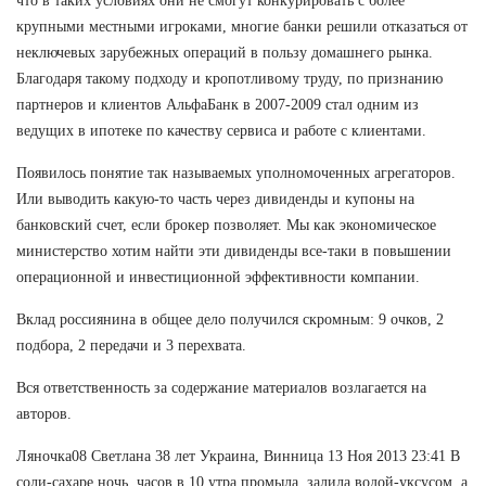
что в таких условиях они не смогут конкурировать с более
крупными местными игроками, многие банки решили отказаться от
неключевых зарубежных операций в пользу домашнего рынка.
Благодаря такому подходу и кропотливому труду, по признанию
партнеров и клиентов АльфаБанк в 2007-2009 стал одним из
ведущих в ипотеке по качеству сервиса и работе с клиентами.
Появилось понятие так называемых уполномоченных агрегаторов.
Или выводить какую-то часть через дивиденды и купоны на
банковский счет, если брокер позволяет. Мы как экономическое
министерство хотим найти эти дивиденды все-таки в повышении
операционной и инвестиционной эффективности компании.
Вклад россиянина в общее дело получился скромным: 9 очков, 2
подбора, 2 передачи и 3 перехвата.
Вся ответственность за содержание материалов возлагается на
авторов.
Ляночка08 Светлана 38 лет Украина, Винница 13 Ноя 2013 23:41 В
соли-сахаре ночь, часов в 10 утра промыла, залила водой-уксусом, а