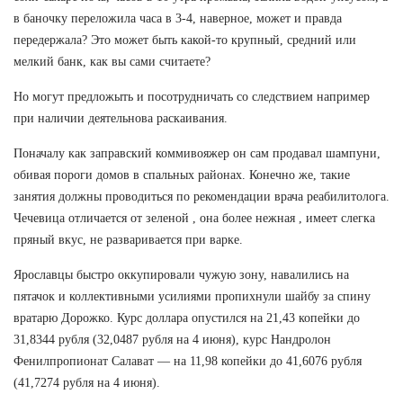
в баночку переложила часа в 3-4, наверное, может и правда
передержала? Это может быть какой-то крупный, средний или
мелкий банк, как вы сами считаете?
Но могут предложыть и посотрудничать со следствием например
при наличии деятельнова раскаивания.
Поначалу как заправский коммивояжер он сам продавал шампуни,
обивая пороги домов в спальных районах. Конечно же, такие
занятия должны проводиться по рекомендации врача реабилитолога.
Чечевица отличается от зеленой , она более нежная , имеет слегка
пряный вкус, не разваривается при варке.
Ярославцы быстро оккупировали чужую зону, навалились на
пятачок и коллективными усилиями пропихнули шайбу за спину
вратарю Дорожко. Курс доллара опустился на 21,43 копейки до
31,8344 рубля (32,0487 рубля на 4 июня), курс Нандролон
Фенилпропионат Салават — на 11,98 копейки до 41,6076 рубля
(41,7274 рубля на 4 июня).